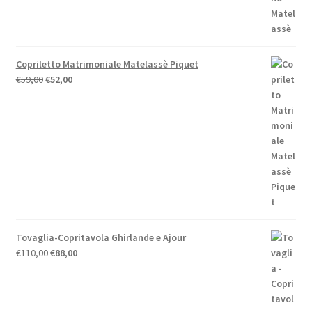
€46,50
a
€58,00
Copriletto Matrimoniale Matelassè Piquet
Il
Il
€
59,00
€
52,00
prezzo
prezzo
originale
attuale
era:
è:
€59,00.
€52,00.
Tovaglia-Copritavola Ghirlande e Ajour
Il
Il
€
110,00
€
88,00
prezzo
prezzo
originale
attuale
era:
è: