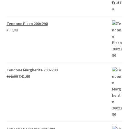
€238,00
Tendone Pizzo 200x290
€
38,00
Tendone Margherite 200x290
Il
Il
€
52,00
€
41,60
prezzo
prezzo
originale
attuale
era:
è:
€52,00.
€41,60.
Tendone Ramages 200x280