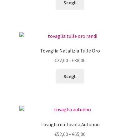
del
Scegli
prodotto
prodotto
ha
più
varianti.
Le
opzioni
Tovaglia Natalizia Tulle Oro
possono
Fascia
€
22,00
-
€
38,00
essere
di
scelte
Questo
prezzo:
Scegli
nella
prodotto
da
pagina
ha
€22,00
del
più
a
prodotto
varianti.
€38,00
Le
opzioni
Tovaglia da Tavola Autunno
possono
Fascia
€
52,00
-
€
65,00
essere