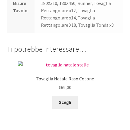
Misure
180X310, 180X450, Runner, Tovaglia
Tavolo
Rettangolare x12, Tovaglia
Rettangolare x14, Tovaglia
Rettangolare X18, Tovaglia Tonda x8
Ti potrebbe interessare…
Tovaglia Natale Raso Cotone
€
69,00
Questo
Scegli
prodotto
ha
più
varianti.