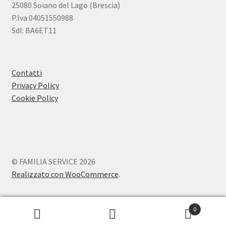
25080 Soiano del Lago (Brescia)
P.Iva 04051550988
SdI: BA6ET11
Contatti
Privacy Policy
Cookie Policy
© FAMILIA SERVICE 2026
Realizzato con WooCommerce
.
0
Cerca:
Cerca