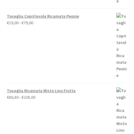
€110,00.
€88,00.
Tovaglia Copritavola Ricamata Peonie
Fascia
€
19,00
-
€
79,00
di
prezzo:
da
€19,00
a
€79,00
Tovaglia Ricamata Misto Lino Frutta
Fascia
€
86,80
-
€
238,00
di
prezzo:
da
€86,80
a