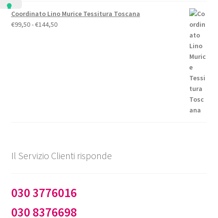
Coordinato Lino Murice Tessitura Toscana
Fascia
€
99,50
-
€
144,50
di
prezzo:
da
€99,50
a
€144,50
Il Servizio Clienti risponde
030 3776016
030 8376698