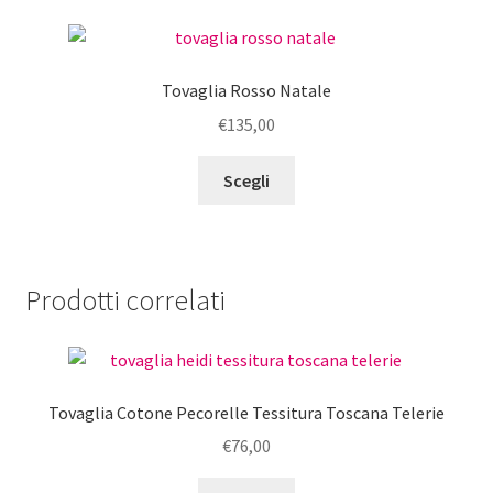
prodotto
varianti.
Le
opzioni
Tovaglia Rosso Natale
possono
€
135,00
essere
scelte
Questo
Scegli
nella
prodotto
pagina
ha
del
più
prodotto
varianti.
Prodotti correlati
Le
opzioni
possono
essere
Tovaglia Cotone Pecorelle Tessitura Toscana Telerie
scelte
nella
€
76,00
pagina
Questo