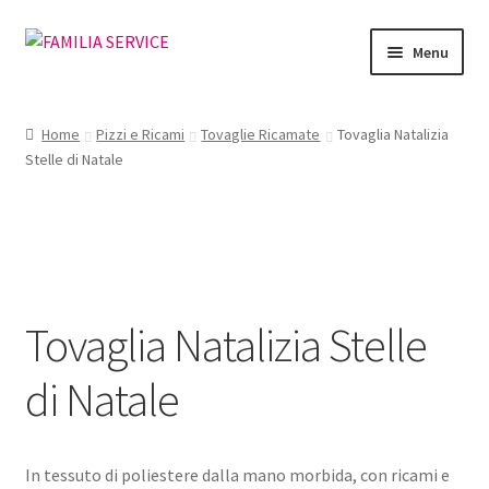
Vai
Vai
Menu
alla
al
navigazione
contenuto
Home
Home
Pizzi e Ricami
Tovaglie Ricamate
Tovaglia Natalizia
Stelle di Natale
Vetrina Articoli
Cataloghi
Richiesta Cataloghi
Tovaglia Natalizia Stelle
Dove
di Natale
Condizioni
Accedi
In tessuto di poliestere dalla mano morbida, con ricami e