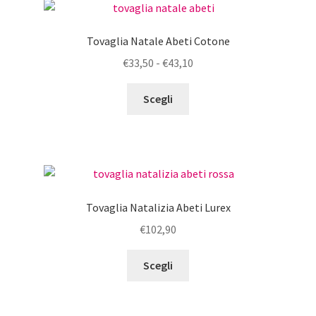
Le
opzioni
Tovaglia Natale Abeti Cotone
possono
Fascia
€
33,50
-
€
43,10
essere
di
scelte
Questo
prezzo:
Scegli
nella
prodotto
da
pagina
ha
€33,50
del
più
a
prodotto
varianti.
€43,10
Le
opzioni
Tovaglia Natalizia Abeti Lurex
possono
€
102,90
essere
scelte
Questo
Scegli
nella
prodotto
pagina
ha
del
più