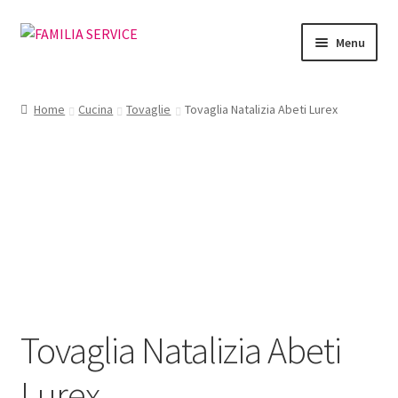
Vai
Vai
Menu
alla
al
navigazione
contenuto
Home
Home
Cucina
Tovaglie
Tovaglia Natalizia Abeti Lurex
Vetrina Articoli
Cataloghi
Richiesta Cataloghi
Dove
Condizioni
Tovaglia Natalizia Abeti
Accedi
Lurex