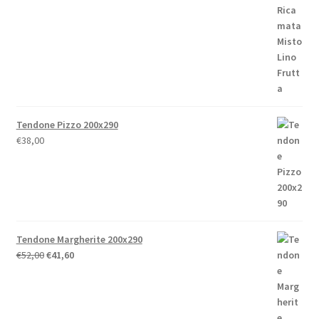
prezzo:
da
€86,80
a
€238,00
Tendone Pizzo 200x290
€
38,00
Tendone Margherite 200x290
Il
Il
€
52,00
€
41,60
prezzo
prezzo
originale
attuale
era:
è:
€52,00.
€41,60.