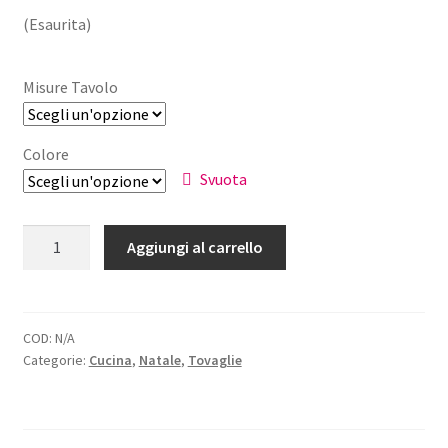
(Esaurita)
Misure Tavolo
Colore
Svuota
Tovaglia
Aggiungi al carrello
Natalizia
Abeti
Lurex
quantità
COD:
N/A
Categorie:
Cucina
,
Natale
,
Tovaglie