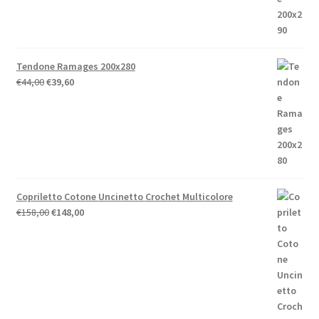
Tendone Ramages 200x280
Il
Il
€
44,00
€
39,60
prezzo
prezzo
originale
attuale
era:
è:
€44,00.
€39,60.
Copriletto Cotone Uncinetto Crochet Multicolore
Il
Il
€
158,00
€
148,00
prezzo
prezzo
originale
attuale
era:
è:
€158,00.
€148,00.