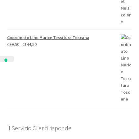
Coordinato Lino Murice Tessitura Toscana
Fascia
€
99,50
-
€
144,50
di
prezzo:
da
€99,50
a
€144,50
Il Servizio Clienti risponde