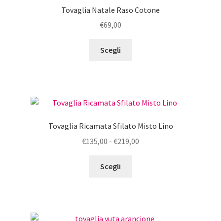
Tovaglia Natale Raso Cotone
€
69,00
Questo
Scegli
prodotto
ha
più
varianti.
Le
opzioni
Tovaglia Ricamata Sfilato Misto Lino
possono
Fascia
€
135,00
-
€
219,00
essere
di
scelte
Questo
prezzo:
Scegli
nella
prodotto
da
pagina
ha
€135,00
del
più
a
prodotto
varianti.
€219,00