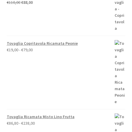
Il
Il
€
110,00
€
88,00
prezzo
prezzo
originale
attuale
era:
è:
€110,00.
€88,00.
Tovaglia Copritavola Ricamata Peonie
Fascia
€
19,00
-
€
79,00
di
prezzo:
da
€19,00
a
€79,00
Tovaglia Ricamata Misto Lino Frutta
Fascia
€
86,80
-
€
238,00
di