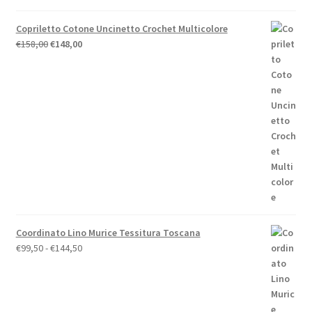
Copriletto Cotone Uncinetto Crochet Multicolore
Il
Il
€
158,00
€
148,00
prezzo
prezzo
originale
attuale
era:
è:
€158,00.
€148,00.
Coordinato Lino Murice Tessitura Toscana
Fascia
€
99,50
-
€
144,50
di
prezzo:
da
€99,50