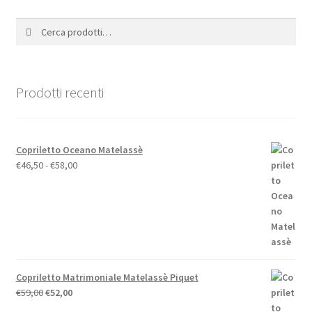
Le
opzioni
Cerca:
Cerca
possono
essere
scelte
nella
Prodotti recenti
pagina
del
prodotto
Copriletto Oceano Matelassè
Fascia
€
46,50
-
€
58,00
di
prezzo:
da
€46,50
a
€58,00
Copriletto Matrimoniale Matelassè Piquet
Il
Il
€
59,00
€
52,00
prezzo
prezzo