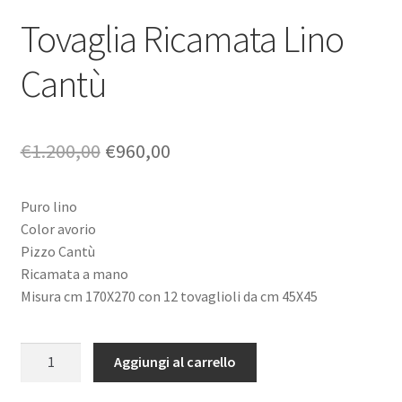
Tovaglia Ricamata Lino
Cantù
Il
Il
€
1.200,00
€
960,00
prezzo
prezzo
Puro lino
originale
attuale
Color avorio
era:
è:
Pizzo Cantù
Ricamata a mano
€1.200,00.
€960,00.
Misura cm 170X270 con 12 tovaglioli da cm 45X45
Tovaglia
Aggiungi al carrello
Ricamata
Lino