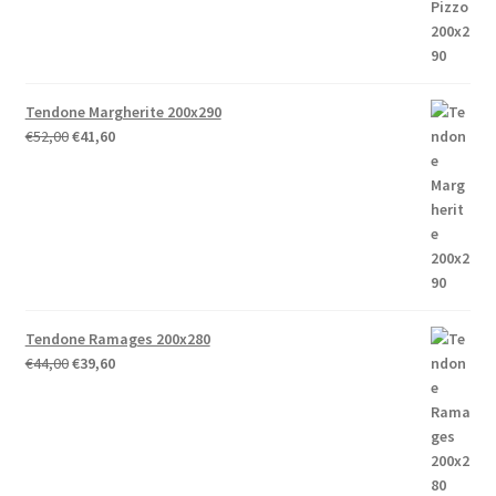
Tendone Margherite 200x290
Il
Il
€
52,00
€
41,60
prezzo
prezzo
originale
attuale
era:
è:
€52,00.
€41,60.
Tendone Ramages 200x280
Il
Il
€
44,00
€
39,60
prezzo
prezzo
originale
attuale
era:
è:
€44,00.
€39,60.