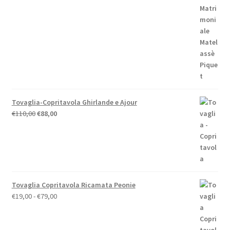
originale
attuale
era:
è:
€59,00.
€52,00.
Tovaglia-Copritavola Ghirlande e Ajour
Il
Il
€
110,00
€
88,00
prezzo
prezzo
originale
attuale
era:
è:
€110,00.
€88,00.
Tovaglia Copritavola Ricamata Peonie
Fascia
€
19,00
-
€
79,00
di
prezzo:
da