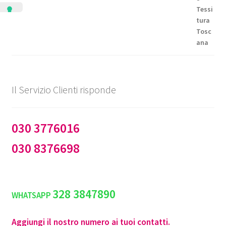
a
€144,50
Il Servizio Clienti risponde
030 3776016
030 8376698
328 3847890
WHATSAPP
Aggiungi il nostro numero ai tuoi contatti.