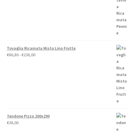
€19,00
a
€79,00
Tovaglia Ricamata Misto Lino Frutta
Fascia
€
86,80
-
€
238,00
di
prezzo:
da
€86,80
a
€238,00
Tendone Pizzo 200x290
€
38,00