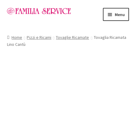
Vai
Vai
Menu
alla
al
navigazione
contenuto
Home
Home
Pizzi e Ricami
Tovaglie Ricamate
Tovaglia Ricamata
Lino Cantù
Vetrina Articoli
Cataloghi
Richiesta Cataloghi
Dove
Condizioni
Accedi