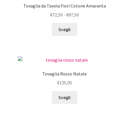
opzioni
Tovaglia da Tavola Fiori Cotone Amaranta
possono
Fascia
€
72,50
-
€
87,50
essere
di
scelte
Questo
prezzo:
Scegli
nella
prodotto
da
pagina
ha
€72,50
del
più
a
prodotto
varianti.
€87,50
Le
opzioni
Tovaglia Rosso Natale
possono
€
135,00
essere
scelte
Questo
Scegli
nella
prodotto
pagina
ha
del
più
prodotto
varianti.