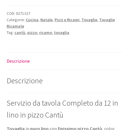
Cantù
quantità
COD:
0271327
Categorie:
Cucina
,
Natale
,
Pizzi e Ricami
,
Tovaglie
,
Tovaglie
Ricamate
Tag:
cantù
,
pizzo
,
ricamo
,
tovaglia
Descrizione
Descrizione
Servizio da tavola Completo da 12 in
lino in pizzo Cantù
Tovaglia
in
puro lino
con
finissimo pizzo Cantù
, color