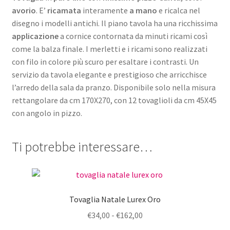
avorio
. E’
ricamata
interamente
a mano
e ricalca nel
disegno i modelli antichi. Il piano tavola ha una ricchissima
applicazione
a cornice contornata da minuti ricami così
come la balza finale. I merletti e i ricami sono realizzati
con filo in colore più scuro per esaltare i contrasti. Un
servizio da tavola elegante e prestigioso che arricchisce
l’arredo della sala da pranzo. Disponibile solo nella misura
rettangolare da cm 170X270, con 12 tovaglioli da cm 45X45
con angolo in pizzo.
Ti potrebbe interessare…
Tovaglia Natale Lurex Oro
Fascia
€
34,00
-
€
162,00
di