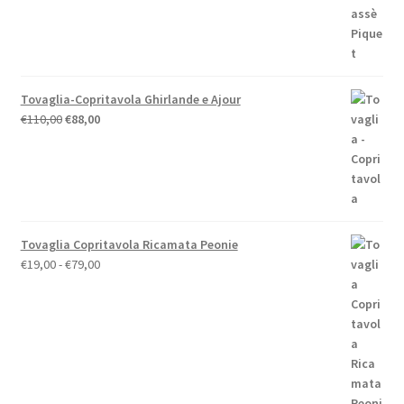
Tovaglia-Copritavola Ghirlande e Ajour
Il
Il
€
110,00
€
88,00
prezzo
prezzo
originale
attuale
era:
è:
€110,00.
€88,00.
Tovaglia Copritavola Ricamata Peonie
Fascia
€
19,00
-
€
79,00
di
prezzo:
da
€19,00
a
€79,00