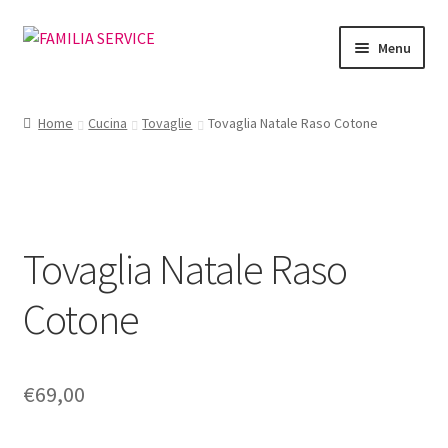
Vai
Vai
Menu
alla
al
navigazione
contenuto
Home
Home
Cucina
Tovaglie
Tovaglia Natale Raso Cotone
Vetrina Articoli
Cataloghi
Tovaglia Natale Raso
Richiesta Cataloghi
Cotone
Dove
Condizioni
€
69,00
Accedi