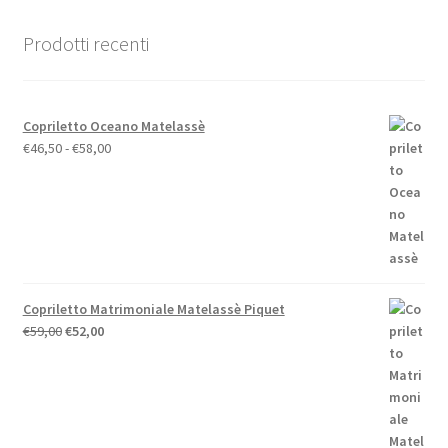
Prodotti recenti
Copriletto Oceano Matelassè
Fascia
€
46,50
-
€
58,00
di
prezzo:
da
€46,50
a
€58,00
Copriletto Matrimoniale Matelassè Piquet
Il
Il
€
59,00
€
52,00
prezzo
prezzo
originale
attuale
era:
è:
€59,00.
€52,00.