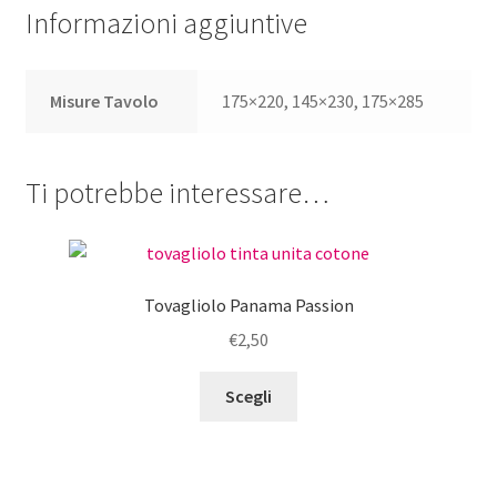
Informazioni aggiuntive
Misure Tavolo
175×220, 145×230, 175×285
Ti potrebbe interessare…
Tovagliolo Panama Passion
€
2,50
Questo
Scegli
prodotto
ha
più
varianti.