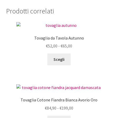
a
prodotto
varianti.
€43,10
Prodotti correlati
Le
opzioni
possono
essere
Tovaglia da Tavola Autunno
scelte
nella
Fascia
€
52,00
-
€
65,00
pagina
di
Questo
del
prezzo:
Scegli
prodotto
prodotto
da
ha
€52,00
più
a
varianti.
€65,00
Le
opzioni
Tovaglia Cotone Fiandra Bianca Avorio Oro
possono
Fascia
€
84,90
-
€
199,00
essere
di
scelte