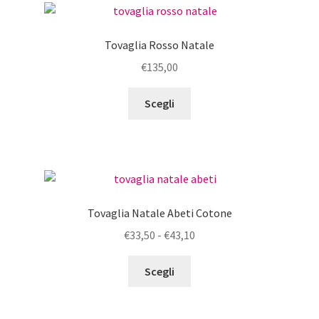
Le
opzioni
Tovaglia Rosso Natale
possono
€
135,00
essere
scelte
Questo
Scegli
nella
prodotto
pagina
ha
del
più
prodotto
varianti.
Le
opzioni
Tovaglia Natale Abeti Cotone
possono
Fascia
€
33,50
-
€
43,10
essere
di
scelte
Questo
prezzo:
Scegli
nella
prodotto
da
pagina
ha
€33,50
del
più