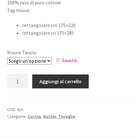
100% raso di puro cotone
Tag House
rettangolare cm 175×220
rettangolare cn 175×285
Misure Tavolo
Svuota
Tovaglia
Aggiungi al carrello
Natale
Raso
Cotone
quantità
COD:
N/A
Categorie:
Cucina
,
Natale
,
Tovaglie