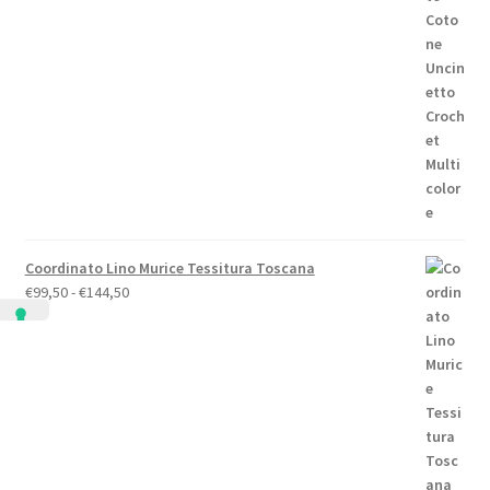
originale
attuale
era:
è:
€158,00.
€148,00.
Coordinato Lino Murice Tessitura Toscana
Fascia
€
99,50
-
€
144,50
di
prezzo:
da
€99,50
a
€144,50