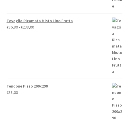
Tovaglia Ricamata Misto Lino Frutta
Fascia
€
86,80
-
€
238,00
di
prezzo:
da
€86,80
a
€238,00
Tendone Pizzo 200x290
€
38,00