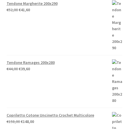
Tendone Margherite 200x290
Il
Il
€
52,00
€
41,60
prezzo
prezzo
originale
attuale
era:
è:
€52,00.
€41,60.
Tendone Ramages 200x280
Il
Il
€
44,00
€
39,60
prezzo
prezzo
originale
attuale
era:
è:
€44,00.
€39,60.
Copriletto Cotone Uncinetto Crochet Multicolore
Il
Il
€
158,00
€
148,00
prezzo
prezzo