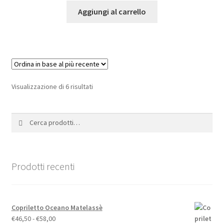
Aggiungi al carrello
Ordina
Visualizzazione di 6 risultati
in
base
Cerca:
Cerca
al
più
recente
Prodotti recenti
Copriletto Oceano Matelassè
Fascia
€
46,50
-
€
58,00