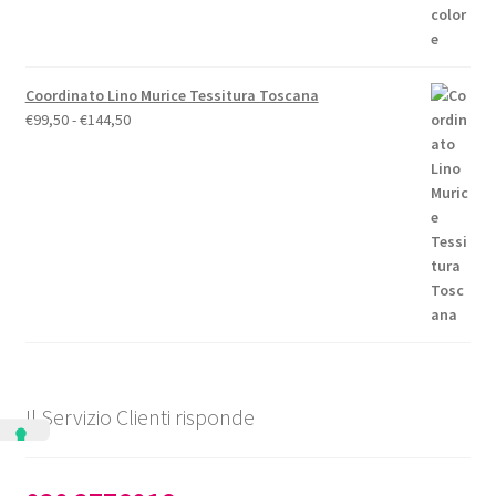
Coordinato Lino Murice Tessitura Toscana
Fascia
€
99,50
-
€
144,50
di
prezzo:
da
€99,50
a
€144,50
Il Servizio Clienti risponde