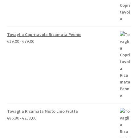
originale
attuale
era:
è:
€110,00.
€88,00.
Tovaglia Copritavola Ricamata Peonie
Fascia
€
19,00
-
€
79,00
di
prezzo:
da
€19,00
a
€79,00
Tovaglia Ricamata Misto Lino Frutta
Fascia
€
86,80
-
€
238,00
di
prezzo:
da