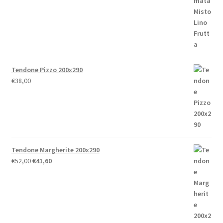
€86,80
a
€238,00
Tendone Pizzo 200x290
€
38,00
Tendone Margherite 200x290
Il
Il
€
52,00
€
41,60
prezzo
prezzo
originale
attuale
era:
è:
€52,00.
€41,60.