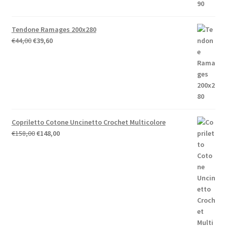
Tendone Ramages 200x280
Il
Il
€
44,00
€
39,60
prezzo
prezzo
originale
attuale
era:
è:
€44,00.
€39,60.
Copriletto Cotone Uncinetto Crochet Multicolore
Il
Il
€
158,00
€
148,00
prezzo
prezzo
originale
attuale
era:
è:
€158,00.
€148,00.