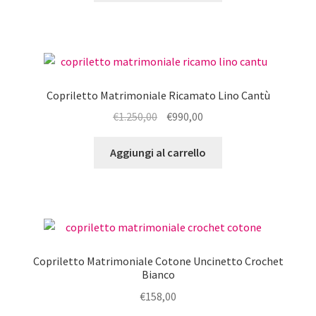
era:
è:
€249,00.
€199,00.
Copriletto Matrimoniale Ricamato Lino Cantù
Il
Il
€
1.250,00
€
990,00
prezzo
prezzo
originale
attuale
Aggiungi al carrello
era:
è:
€1.250,00.
€990,00.
Copriletto Matrimoniale Cotone Uncinetto Crochet
Bianco
€
158,00