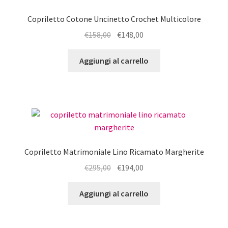
recente
Copriletto Cotone Uncinetto Crochet Multicolore
Il
Il
€
158,00
€
148,00
prezzo
prezzo
originale
attuale
Aggiungi al carrello
era:
è:
€158,00.
€148,00.
Copriletto Matrimoniale Lino Ricamato Margherite
Il
Il
€
295,00
€
194,00
prezzo
prezzo
originale
attuale
Aggiungi al carrello
era:
è:
€295,00.
€194,00.