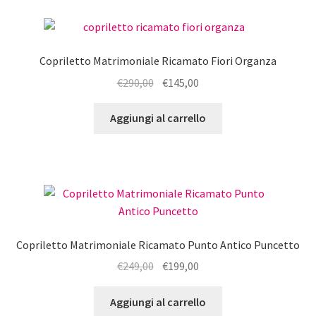
Copriletto Matrimoniale Ricamato Fiori Organza
Il
Il
€
290,00
€
145,00
prezzo
prezzo
originale
attuale
Aggiungi al carrello
era:
è:
€290,00.
€145,00.
Copriletto Matrimoniale Ricamato Punto Antico Puncetto
Il
Il
€
249,00
€
199,00
prezzo
prezzo
originale
attuale
Aggiungi al carrello