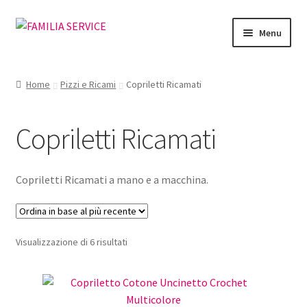
Vai
Vai
Menu
alla
al
navigazione
contenuto
Home
Home
Pizzi e Ricami
Copriletti Ricamati
Vetrina Articoli
Copriletti Ricamati
Cataloghi
Richiesta Cataloghi
Copriletti Ricamati a mano e a macchina.
Dove
Ordina
Visualizzazione di 6 risultati
Condizioni
in
base
Accedi
al
più