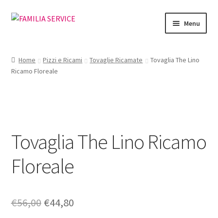
Vai
Vai
Menu
alla
al
navigazione
contenuto
Home
Home
Pizzi e Ricami
Tovaglie Ricamate
Tovaglia The Lino
Ricamo Floreale
Vetrina Articoli
Cataloghi
Richiesta Cataloghi
Tovaglia The Lino Ricamo
Dove
Floreale
Condizioni
Il
Il
€
56,00
€
44,80
Accedi