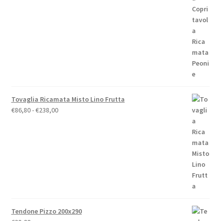
prezzo:
da
€19,00
a
€79,00
Tovaglia Ricamata Misto Lino Frutta
Fascia
€
86,80
-
€
238,00
di
prezzo:
da
€86,80
a
€238,00
Tendone Pizzo 200x290