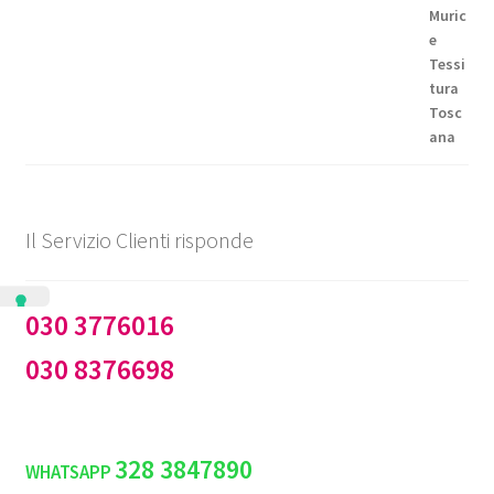
da
€99,50
a
€144,50
Il Servizio Clienti risponde
030 3776016
030 8376698
328 3847890
WHATSAPP