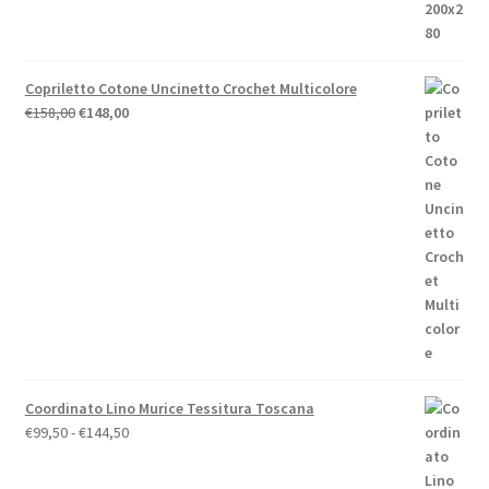
€44,00.
€39,60.
Copriletto Cotone Uncinetto Crochet Multicolore
Il
Il
€
158,00
€
148,00
prezzo
prezzo
originale
attuale
era:
è:
€158,00.
€148,00.
Coordinato Lino Murice Tessitura Toscana
Fascia
€
99,50
-
€
144,50
di
prezzo: