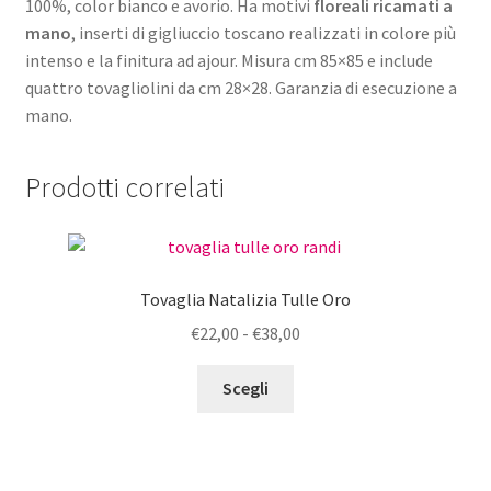
100%, color bianco e avorio. Ha motivi
floreali ricamati a
mano
, inserti di gigliuccio toscano realizzati in colore più
intenso e la finitura ad ajour. Misura cm 85×85 e include
quattro tovagliolini da cm 28×28. Garanzia di esecuzione a
mano.
Prodotti correlati
Tovaglia Natalizia Tulle Oro
Fascia
€
22,00
-
€
38,00
di
Questo
prezzo:
Scegli
prodotto
da
ha
€22,00
più
a
varianti.