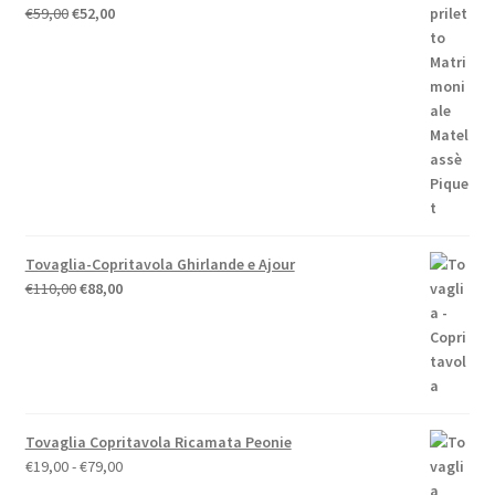
Il
Il
€
59,00
€
52,00
prezzo
prezzo
originale
attuale
era:
è:
€59,00.
€52,00.
Tovaglia-Copritavola Ghirlande e Ajour
Il
Il
€
110,00
€
88,00
prezzo
prezzo
originale
attuale
era:
è:
€110,00.
€88,00.
Tovaglia Copritavola Ricamata Peonie
Fascia
€
19,00
-
€
79,00
di