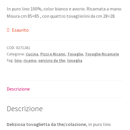
prezzo
prezzo
In puro lino 100%, color bianco e avorio. Ricamata a mano.
originale
attuale
Misura cm 85×85 , con quattro tovagliolini da cm 28×28.
era:
è:
Esaurito
€56,00.
€44,80.
COD:
0271281
Categorie:
Cucina
,
Pizzi e Ricami
,
Tovaglie
,
Tovaglie Ricamate
Tag:
lino
,
ricamo
,
servizio da the
,
tovaglia
Descrizione
Descrizione
Deliziosa tovaglietta da the/colazione,
in puro lino