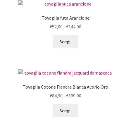
€38,00
Le
opzioni
Tovaglia Yuta Arancione
possono
Fascia
€
52,00
-
€
144,00
essere
di
scelte
Questo
prezzo:
Scegli
nella
prodotto
da
pagina
ha
€52,00
del
più
a
prodotto
varianti.
€144,00
Le
opzioni
Tovaglia Cotone Fiandra Bianca Avorio Oro
possono
Fascia
€
84,90
-
€
199,00
essere
di
scelte
Questo
prezzo:
Scegli
nella
prodotto
da
pagina
ha
€84,90
del
più