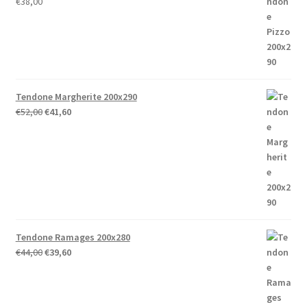
€
38,00
Tendone Margherite 200x290
Il
Il
€
52,00
€
41,60
prezzo
prezzo
originale
attuale
era:
è:
€52,00.
€41,60.
Tendone Ramages 200x280
Il
Il
€
44,00
€
39,60
prezzo
prezzo
originale
attuale
era:
è: