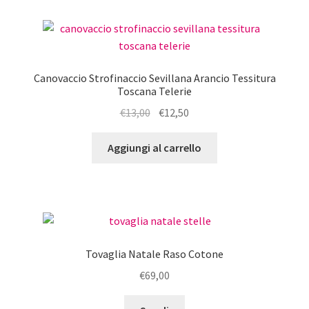
Canovaccio Strofinaccio Sevillana Arancio Tessitura
Toscana Telerie
Il
Il
€
13,00
€
12,50
prezzo
prezzo
originale
attuale
Aggiungi al carrello
era:
è:
€13,00.
€12,50.
Tovaglia Natale Raso Cotone
€
69,00
Questo