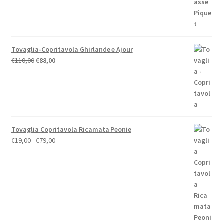
Tovaglia-Copritavola Ghirlande e Ajour
Il
Il
€
110,00
€
88,00
prezzo
prezzo
originale
attuale
era:
è:
€110,00.
€88,00.
Tovaglia Copritavola Ricamata Peonie
Fascia
€
19,00
-
€
79,00
di
prezzo:
da
€19,00
a
€79,00