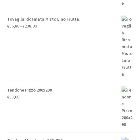
Tovaglia Ricamata Misto Lino Frutta
Fascia
€
86,80
-
€
238,00
di
prezzo:
da
€86,80
a
€238,00
Tendone Pizzo 200x290
€
38,00