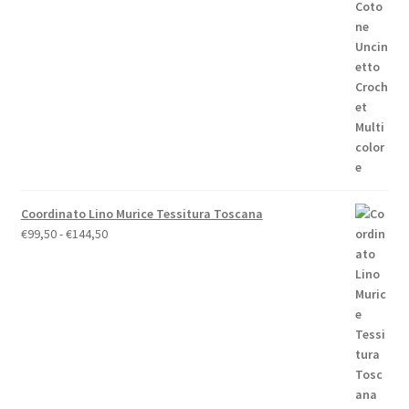
originale
attuale
era:
è:
€158,00.
€148,00.
Coordinato Lino Murice Tessitura Toscana
Fascia
€
99,50
-
€
144,50
di
prezzo:
da
€99,50
a
€144,50