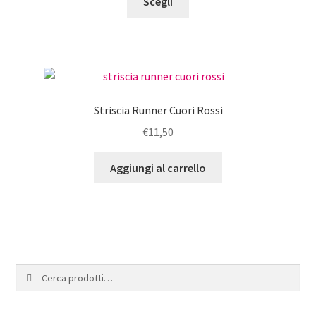
Scegli
prodotto
ha
più
varianti.
Le
opzioni
Striscia Runner Cuori Rossi
possono
€
11,50
essere
scelte
Aggiungi al carrello
nella
pagina
del
prodotto
Cerca:
Cerca