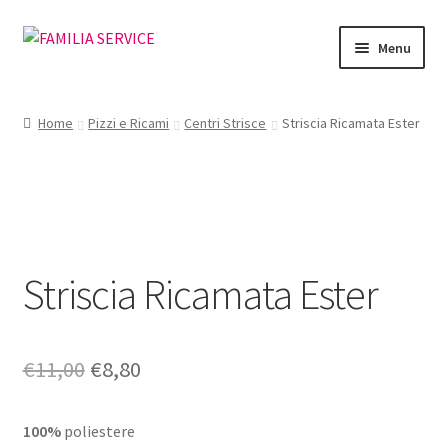
Vai
Vai
Menu
alla
al
navigazione
contenuto
Home
Home
Pizzi e Ricami
Centri Strisce
Striscia Ricamata Ester
Vetrina Articoli
Cataloghi
Richiesta Cataloghi
Striscia Ricamata Ester
Dove
Condizioni
Il
Il
€
11,00
€
8,80
prezzo
prezzo
Accedi
100%
poliestere
originale
attuale