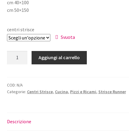
cm 40×100
era:
è:
cm 50×150
€11,00.
€8,80.
centri strisce
Svuota
Striscia
Aggiungi al carrello
Ricamata
Ester
quantità
COD:
N/A
Categorie:
Centri Strisce
,
Cucina
,
Pizzi e Ricami
,
Strisce Runner
Descrizione