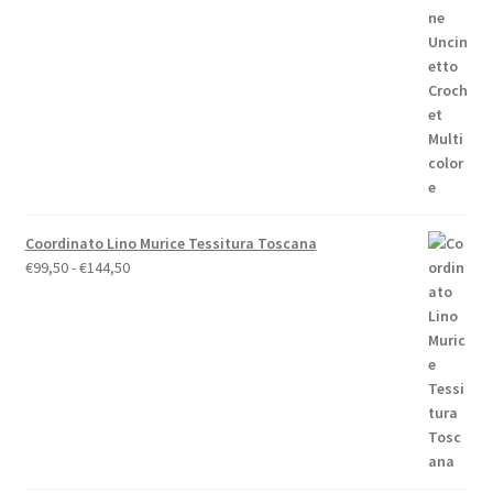
era:
è:
€158,00.
€148,00.
Coordinato Lino Murice Tessitura Toscana
Fascia
€
99,50
-
€
144,50
di
prezzo:
da
€99,50
a
€144,50