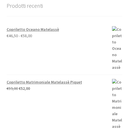
nella
Prodotti recenti
pagina
del
prodotto
Copriletto Oceano Matelassè
Fascia
€
46,50
-
€
58,00
di
prezzo:
da
€46,50
a
€58,00
Copriletto Matrimoniale Matelassè Piquet
Il
Il
€
59,00
€
52,00
prezzo
prezzo
originale
attuale
era:
è:
€59,00.
€52,00.