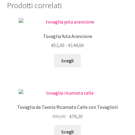
Prodotti correlati
Tovaglia Yuta Arancione
Fascia
€
52,00
-
€
144,00
di
Questo
prezzo:
Scegli
prodotto
da
ha
€52,00
più
a
varianti.
€144,00
Le
opzioni
Tovaglia da Tavola Ricamata Calle con Tovaglioli
possono
Il
Il
€
99,00
€
79,20
essere
prezzo
prezzo
scelte
Questo
originale
attuale
Scegli
nella