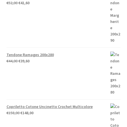
Il
Il
€
52,00
€
41,60
prezzo
prezzo
originale
attuale
era:
è:
€52,00.
€41,60.
Tendone Ramages 200x280
Il
Il
€
44,00
€
39,60
prezzo
prezzo
originale
attuale
era:
è:
€44,00.
€39,60.
Copriletto Cotone Uncinetto Crochet Multicolore
Il
Il
€
158,00
€
148,00
prezzo
prezzo
originale
attuale