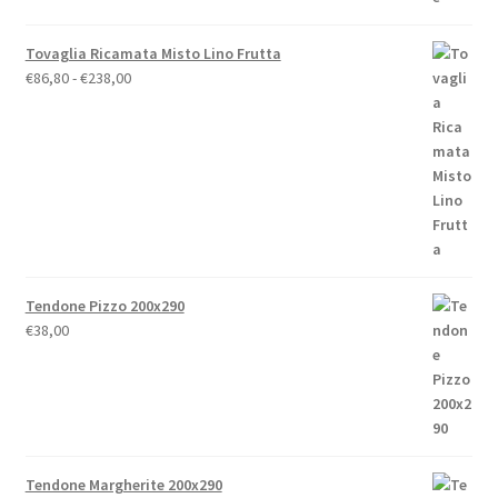
Tovaglia Ricamata Misto Lino Frutta
Fascia
€
86,80
-
€
238,00
di
prezzo:
da
€86,80
a
€238,00
Tendone Pizzo 200x290
€
38,00
Tendone Margherite 200x290