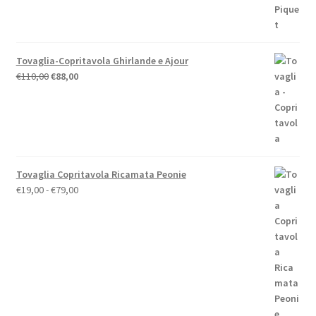
Tovaglia-Copritavola Ghirlande e Ajour
Il
Il
€
110,00
€
88,00
prezzo
prezzo
originale
attuale
era:
è:
€110,00.
€88,00.
Tovaglia Copritavola Ricamata Peonie
Fascia
€
19,00
-
€
79,00
di
prezzo:
da
€19,00
a
€79,00