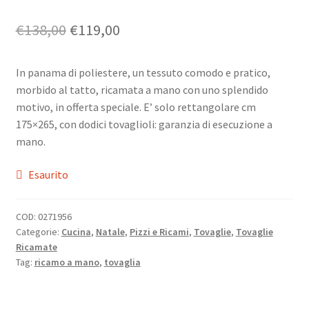
Il
Il
€
138,00
€
119,00
prezzo
prezzo
In panama di poliestere, un tessuto comodo e pratico,
originale
attuale
morbido al tatto, ricamata a mano con uno splendido
era:
è:
motivo, in offerta speciale. E’ solo rettangolare cm
175×265, con dodici tovaglioli: garanzia di esecuzione a
€138,00.
€119,00.
mano.
Esaurito
COD:
0271956
Categorie:
Cucina
,
Natale
,
Pizzi e Ricami
,
Tovaglie
,
Tovaglie
Ricamate
Tag:
ricamo a mano
,
tovaglia