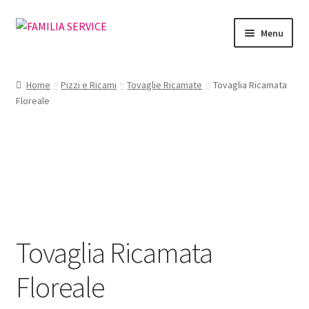
Vai
Vai
Menu
alla
al
navigazione
contenuto
Home
Home
Pizzi e Ricami
Tovaglie Ricamate
Tovaglia Ricamata
Floreale
Vetrina Articoli
Cataloghi
Richiesta Cataloghi
Dove
Tovaglia Ricamata
Condizioni
Floreale
Accedi