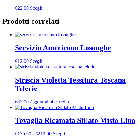
Questo
€
22,00
Scegli
prodotto
ha
Prodotti correlati
più
varianti.
Le
opzioni
Servizio Americano Losanghe
possono
essere
scelte
Questo
€
12,00
Scegli
nella
prodotto
pagina
ha
del
più
Striscia Violetta Tessitura Toscana
prodotto
varianti.
Telerie
Le
opzioni
possono
€
43,00
Aggiungi al carrello
essere
scelte
nella
Tovaglia Ricamata Sfilato Misto Lino
pagina
del
Fascia
Questo
€
135,00
-
€
219,00
Scegli
prodotto
di
prodotto