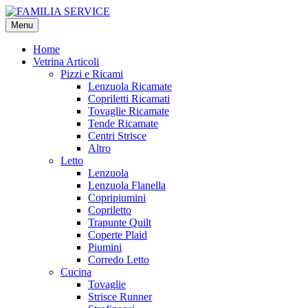
Vai
Vai
alla
al
Menu
navigazione
contenuto
Home
Vetrina Articoli
Pizzi e Ricami
Lenzuola Ricamate
Copriletti Ricamati
Tovaglie Ricamate
Tende Ricamate
Centri Strisce
Altro
Letto
Lenzuola
Lenzuola Flanella
Copripiumini
Copriletto
Trapunte Quilt
Coperte Plaid
Piumini
Corredo Letto
Cucina
Tovaglie
Strisce Runner