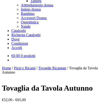
Tappeti
Abbigliamento donna
Intimo donna
Bambino
Accessori Donna
Oggettistica
Natale
Cataloghi
Richiesta Cataloghi
Dove
Condizioni
Accedi
€
0,00
0 prodotti
Home
/
Pizzi e Ricami
/
Tovaglie Ricamate
/
Tovaglia da Tavola
Autunno
Tovaglia da Tavola Autunno
Fascia
€
52,00
-
€
65,00
di