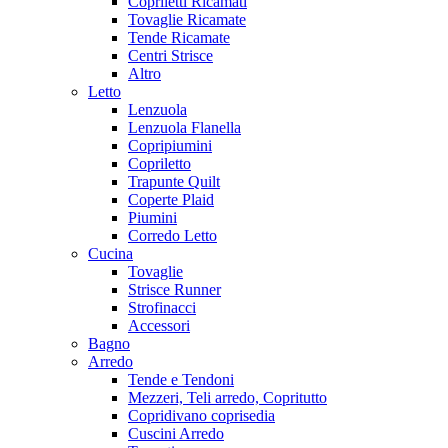
Copriletti Ricamati
Tovaglie Ricamate
Tende Ricamate
Centri Strisce
Altro
Letto
Lenzuola
Lenzuola Flanella
Copripiumini
Copriletto
Trapunte Quilt
Coperte Plaid
Piumini
Corredo Letto
Cucina
Tovaglie
Strisce Runner
Strofinacci
Accessori
Bagno
Arredo
Tende e Tendoni
Mezzeri, Teli arredo, Copritutto
Copridivano coprisedia
Cuscini Arredo