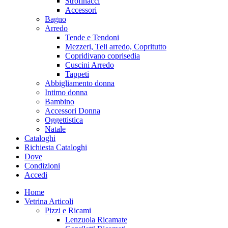
Strofinacci
Accessori
Bagno
Arredo
Tende e Tendoni
Mezzeri, Teli arredo, Copritutto
Copridivano coprisedia
Cuscini Arredo
Tappeti
Abbigliamento donna
Intimo donna
Bambino
Accessori Donna
Oggettistica
Natale
Cataloghi
Richiesta Cataloghi
Dove
Condizioni
Accedi
Home
Vetrina Articoli
Pizzi e Ricami
Lenzuola Ricamate