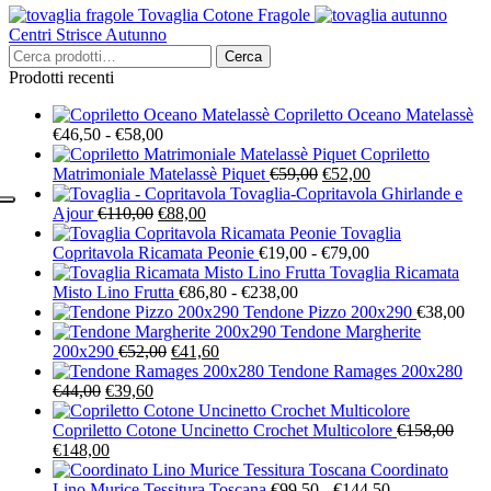
Tovaglia Cotone Fragole
prezzo:
ha
Centri Strisce Autunno
da
più
Cerca:
€135,00
varianti.
Cerca
a
Le
Prodotti recenti
€219,00
opzioni
possono
Copriletto Oceano Matelassè
Fascia
€
46,50
-
€
58,00
essere
di
scelte
Copriletto
prezzo:
Il
Il
Matrimoniale Matelassè Piquet
nella
€
59,00
€
52,00
da
prezzo
prezzo
pagina
Tovaglia-Copritavola Ghirlande e
Il
€46,50
Il
originale
attuale
Ajour
€
110,00
€
88,00
del
prezzo
a
prezzo
era:
è:
prodotto
Tovaglia
originale
€58,00
attuale
€59,00.
Fascia
€52,00.
Copritavola Ricamata Peonie
€
19,00
-
€
79,00
era:
è:
di
Tovaglia Ricamata
€110,00.
€88,00.
Fascia
prezzo:
Misto Lino Frutta
€
86,80
-
€
238,00
di
da
Tendone Pizzo 200x290
€
38,00
prezzo:
€19,00
Tendone Margherite
Il
Il
da
a
200x290
€
52,00
€
41,60
prezzo
prezzo
€86,80
€79,00
Tendone Ramages 200x280
Il
Il
originale
attuale
a
€
44,00
€
39,60
prezzo
prezzo
era:
è:
€238,00
originale
attuale
€52,00.
€41,60.
Copriletto Cotone Uncinetto Crochet Multicolore
€
158,00
Il
era:
Il
è:
€
148,00
prezzo
€44,00.
prezzo
€39,60.
Coordinato
originale
attuale
Fascia
Lino Murice Tessitura Toscana
€
99,50
-
€
144,50