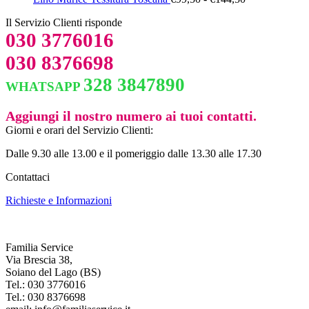
era:
è:
di
Il Servizio Clienti risponde
€158,00.
€148,00.
prezzo:
030 3776016
da
€99,50
030 8376698
a
€144,50
328 3847890
WHATSAPP
Aggiungi il nostro numero ai tuoi contatti.
Giorni e orari del Servizio Clienti:
Dalle 9.30 alle 13.00 e il pomeriggio dalle 13.30 alle 17.30
Contattaci
Richieste e Informazioni
Familia Service
Via Brescia 38,
Soiano del Lago (BS)
Tel.: 030 3776016
Tel.: 030 8376698