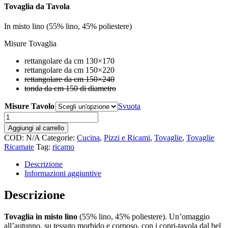
prezzo:
Tovaglia da Tavola
da
€52,00
In misto lino (55% lino, 45% poliestere)
a
€65,00
Misure Tovaglia
rettangolare da cm 130×170
rettangolare da cm 150×220
rettangolare da cm 150×240
tonda da cm 150 di diametro
Misure Tavolo
Svuota
Tovaglia
da
Aggiungi al carrello
Tavola
COD:
N/A
Categorie:
Cucina
,
Pizzi e Ricami
,
Tovaglie
,
Tovaglie
Autunno
Ricamate
Tag:
ricamo
quantità
Descrizione
Informazioni aggiuntive
Descrizione
Tovaglia in misto lino
(55% lino, 45% poliestere). Un’omaggio
all’autunno, su tessuto morbido e corposo, con i copri-tavola dal bel