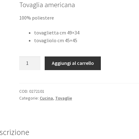
Tovaglia americana
originale
attuale
era:
è:
100% poliestere
€11,50.
€9,00.
tovaglietta cm 49×34
tovagliolo cm 45×45
Tovaglia
Aggiungi al carrello
Americana
Altair
quantità
COD:
0272101
Categorie:
Cucina
,
Tovaglie
scrizione