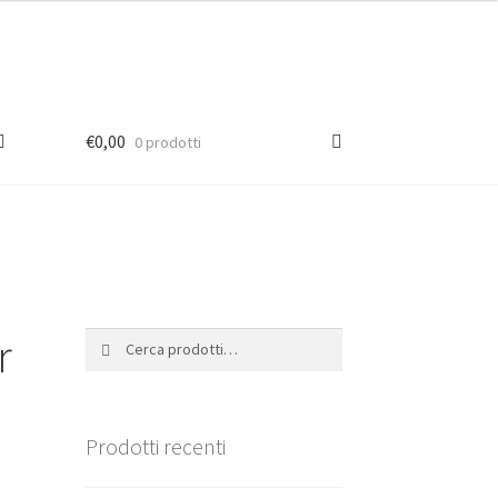
€
0,00
0 prodotti
r
Cerca:
Cerca
Prodotti recenti