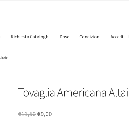
i
Richiesta Cataloghi
Dove
Condizioni
Accedi
ltair
Tovaglia Americana Altai
Il
Il
€
11,50
€
9,00
prezzo
prezzo