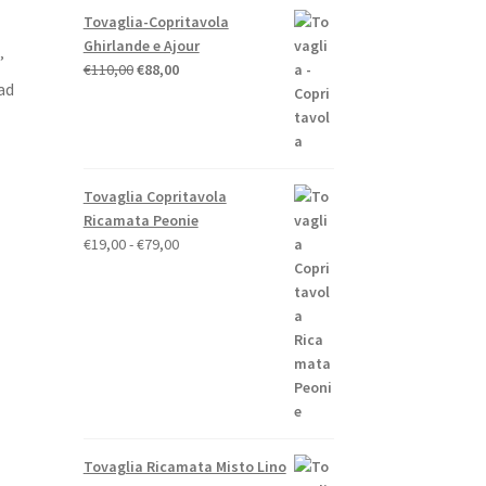
Tovaglia-Copritavola
Ghirlande e Ajour
’
Il
Il
€
110,00
€
88,00
ad
prezzo
prezzo
originale
attuale
era:
è:
€110,00.
€88,00.
Tovaglia Copritavola
Ricamata Peonie
Fascia
€
19,00
-
€
79,00
di
prezzo:
da
€19,00
a
€79,00
o
e
to
Tovaglia Ricamata Misto Lino
.