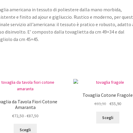
glia americana in tessuto di poliestere dalla mano morbida,
istente e finito ad ajour e gigliuccio. Rustico e moderno, per quest
inale servizio all’americana: il tessuto è pratico e robusto, adatto 
so disinvolto. E’ composto dalla tovaglietta da cm 49×34 e dal
gliolo da cm 45×45.
Tovaglia Cotone Fragole
aglia da Tavola Fiori Cotone
Il
Il
€
69,90
€
55,90
Amaranta
prezzo
prezz
Questo
Fascia
€
72,50
-
€
87,50
originale
attual
Scegli
prodot
di
era:
è:
Questo
ha
prezzo:
€69,90.
€55,90
Scegli