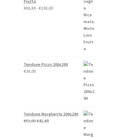
Frutta
Fascia
€
86,80
-
€
238,00
di
prezzo:
da
o
€86,80
a
€238,00
Tendone Pizzo 200x290
to
€
38,00
Tendone Margherite 200x290
Il
Il
€
52,00
€
41,60
prezzo
prezzo
originale
attuale