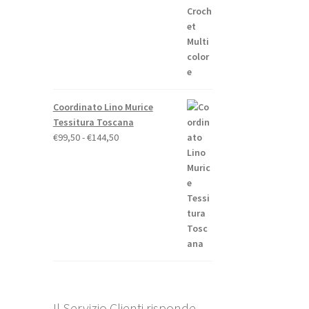
Coordinato Lino Murice
Tessitura Toscana
Fascia
€
99,50
-
€
144,50
di
prezzo:
da
€99,50
a
€144,50
Il Servizio Clienti risponde