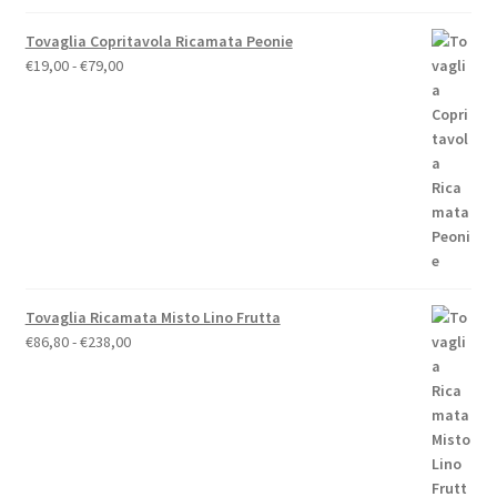
Tovaglia Copritavola Ricamata Peonie
Fascia
€
19,00
-
€
79,00
di
prezzo:
da
€19,00
a
€79,00
Tovaglia Ricamata Misto Lino Frutta
Fascia
€
86,80
-
€
238,00
di
prezzo:
da
€86,80
a
€238,00