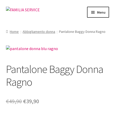
Vai
Vai
Menu
alla
al
navigazione
contenuto
Home
Home
Abbigliamento donna
Pantalone Baggy Donna Ragno
Vetrina Articoli
Cataloghi
Pantalone Baggy Donna
Richiesta Cataloghi
Ragno
Dove
Condizioni
Il
Il
€
49,90
€
39,90
Accedi
prezzo
prezzo