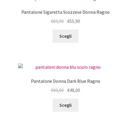
Pantalone Sigaretta Scozzese Donna Ragno
Il
Il
€
69,90
€
55,90
prezzo
prezzo
Questo
originale
attuale
Scegli
prodotto
era:
è:
ha
€69,90.
€55,90.
più
varianti.
Le
opzioni
Pantalone Donna Dark Blue Ragno
possono
Il
Il
€
60,00
€
48,00
essere
prezzo
prezzo
scelte
Questo
originale
attuale
Scegli
nella
prodotto
era:
è:
pagina
ha
€60,00.
€48,00.
del
più
prodotto
varianti.