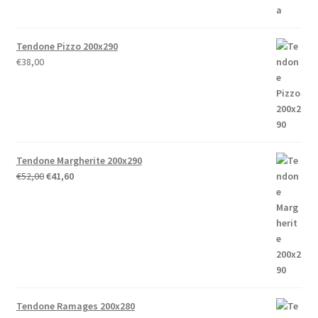
Tendone Pizzo 200x290
€
38,00
Tendone Margherite 200x290
Il
Il
€
52,00
€
41,60
prezzo
prezzo
originale
attuale
era:
è:
€52,00.
€41,60.
Tendone Ramages 200x280