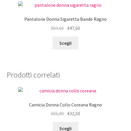
Le
opzioni
Pantalone Donna Sigaretta Bande Ragno
possono
Il
Il
€
59,50
€
47,60
essere
prezzo
prezzo
scelte
Questo
originale
attuale
Scegli
nella
prodotto
era:
è:
pagina
ha
€59,50.
€47,60.
del
più
prodotto
varianti.
Prodotti correlati
Le
opzioni
possono
essere
Camicia Donna Collo Coreana Ragno
scelte
nella
Il
Il
€
65,00
€
32,50
pagina
prezzo
prezzo
Questo
del
originale
attuale
Scegli