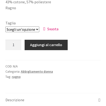
43% cotone, 57% poliestere
originale
attuale
Ragno
era:
è:
€49,90.
€39,90.
Taglia
Svuota
Pantalone
Aggiungi al carrello
Baggy
Donna
Ragno
quantità
COD:
N/A
Categoria:
Abbigliamento donna
Tag:
ragno
Descrizione