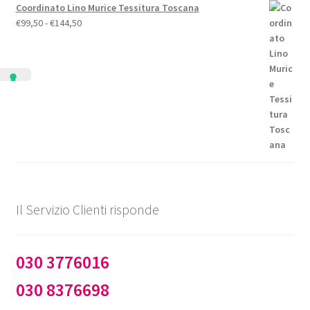
Coordinato Lino Murice Tessitura Toscana
Fascia
€
99,50
-
€
144,50
di
prezzo:
da
€99,50
a
€144,50
Il Servizio Clienti risponde
030 3776016
030 8376698