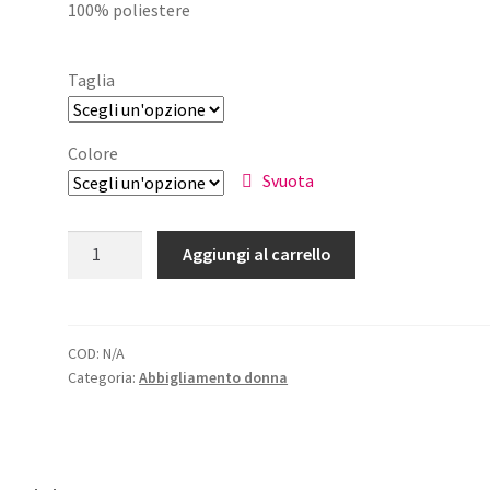
100% poliestere
originale
attuale
era:
è:
Taglia
€125,00.
€62,50.
Colore
Svuota
Cappotto
Aggiungi al carrello
Ricciolo
Donna
quantità
COD:
N/A
Categoria:
Abbigliamento donna