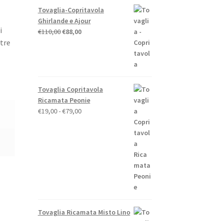
Tovaglia-Copritavola
Ghirlande e Ajour
i
Il
Il
€
110,00
€
88,00
prezzo
prezzo
 tre
originale
attuale
era:
è:
€110,00.
€88,00.
Tovaglia Copritavola
Ricamata Peonie
Fascia
€
19,00
-
€
79,00
di
prezzo:
da
€19,00
a
€79,00
Tovaglia Ricamata Misto Lino