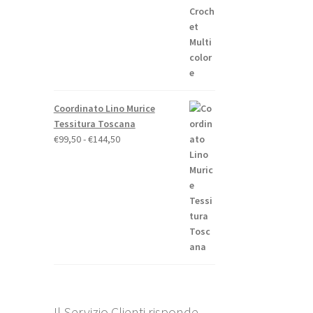
Coordinato Lino Murice
Tessitura Toscana
Fascia
€
99,50
-
€
144,50
di
prezzo:
da
€99,50
a
€144,50
Il Servizio Clienti risponde