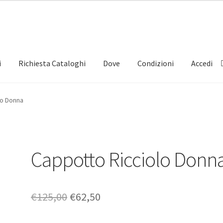
i
Richiesta Cataloghi
Dove
Condizioni
Accedi
lo Donna
Cappotto Ricciolo Donn
Il
Il
€
125,00
€
62,50
prezzo
prezzo