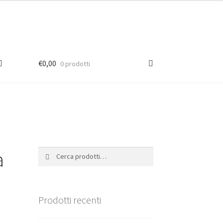
€
0,00
0 prodotti
a
Cerca:
Cerca
Prodotti recenti