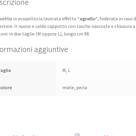
scrizione
potto
in ecopelliccia lavorata effetto “
agnello
“, foderata in raso d
estere. Il nuovo e caldo cappotto con tasche nascoste e chiusura a
oni: in due taglie (M oppure L), lungo cm 98.
formazioni aggiuntive
aglia
M, L
Colore
miele, perla