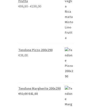
Frutta
Fascia
€
86,80
-
€
238,00
di
prezzo:
da
o
€86,80
e
to
a
€238,00
.
Tendone Pizzo 200x290
€
38,00
o
Tendone Margherite 200x290
Il
Il
€
52,00
€
41,60
to
prezzo
prezzo
originale
attuale