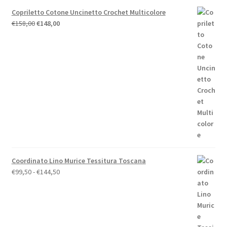
Copriletto Cotone Uncinetto Crochet Multicolore
Il
Il
€
158,00
€
148,00
prezzo
prezzo
originale
attuale
era:
è:
€158,00.
€148,00.
Coordinato Lino Murice Tessitura Toscana
Fascia
€
99,50
-
€
144,50
di
prezzo:
da
€99,50
a