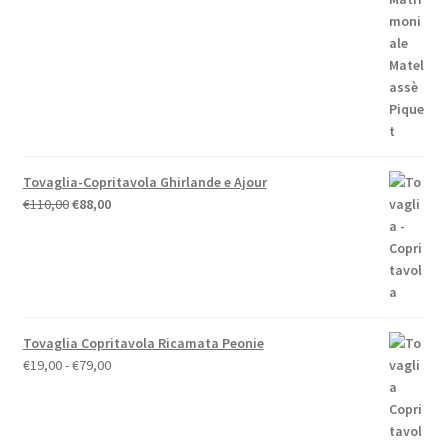
era:
è:
€59,00.
€52,00.
Tovaglia-Copritavola Ghirlande e Ajour
Il
Il
€
110,00
€
88,00
prezzo
prezzo
originale
attuale
era:
è:
€110,00.
€88,00.
Tovaglia Copritavola Ricamata Peonie
Fascia
€
19,00
-
€
79,00
di
prezzo:
da