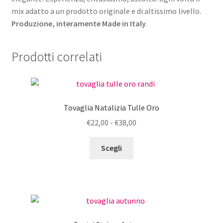
mix adatto a un prodotto originale e di altissimo livello.
Produzione, interamente Made in Italy
.
Prodotti correlati
Tovaglia Natalizia Tulle Oro
Fascia
€
22,00
-
€
38,00
di
Questo
prezzo:
Scegli
prodotto
da
ha
€22,00
più
a
varianti.
€38,00
Le
opzioni