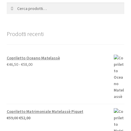
Cerca:
Cerca
Prodotti recenti
Copriletto Oceano Matelassè
Fascia
€
46,50
-
€
58,00
di
prezzo:
da
€46,50
a
€58,00
Copriletto Matrimoniale Matelassè Piquet
Il
Il
€
59,00
€
52,00
prezzo
prezzo
originale
attuale