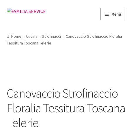
Vai
Vai
Menu
alla
al
navigazione
contenuto
Home
Home
Cucina
Strofinacci
Canovaccio Strofinaccio Floralia
Tessitura Toscana Telerie
Vetrina Articoli
Cataloghi
Richiesta Cataloghi
Canovaccio Strofinaccio
Dove
Floralia Tessitura Toscana
Condizioni
Telerie
Accedi