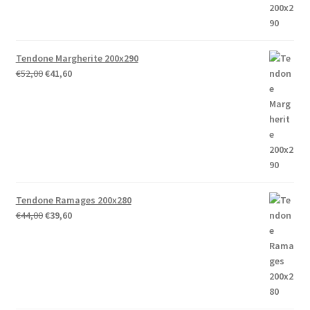
Tendone Margherite 200x290
Il
Il
€
52,00
€
41,60
prezzo
prezzo
originale
attuale
era:
è:
€52,00.
€41,60.
Tendone Ramages 200x280
Il
Il
€
44,00
€
39,60
prezzo
prezzo
originale
attuale
era:
è:
€44,00.
€39,60.