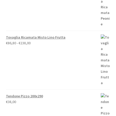
€19,00
a
€79,00
Tovaglia Ricamata Misto Lino Frutta
Fascia
€
86,80
-
€
238,00
di
prezzo:
da
€86,80
a
€238,00
Tendone Pizzo 200x290
€
38,00