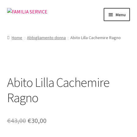
Vai
Vai
Menu
alla
al
navigazione
contenuto
Home
Home
Abbigliamento donna
Abito Lilla Cachemire Ragno
Vetrina Articoli
Cataloghi
Abito Lilla Cachemire
Richiesta Cataloghi
Ragno
Dove
Condizioni
Il
Il
€
43,00
€
30,00
Accedi
prezzo
prezzo