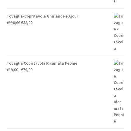
Tovaglia-Copritavola Ghirlande e Ajour
Il
Il
€
110,00
€
88,00
prezzo
prezzo
originale
attuale
era:
è:
€110,00.
€88,00.
Tovaglia Copritavola Ricamata Peonie
Fascia
€
19,00
-
€
79,00
di
prezzo:
da
€19,00
a
€79,00