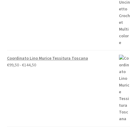
€158,00.
€148,00.
Coordinato Lino Murice Tessitura Toscana
Fascia
€
99,50
-
€
144,50
di
prezzo:
da
€99,50
a
€144,50