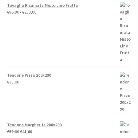
Tovaglia Ricamata Misto Lino Frutta
Fascia
€
86,80
-
€
238,00
di
prezzo:
da
€86,80
a
€238,00
Tendone Pizzo 200x290
€
38,00
Tendone Margherite 200x290
Il
Il
€
52,00
€
41,60
prezzo
prezzo