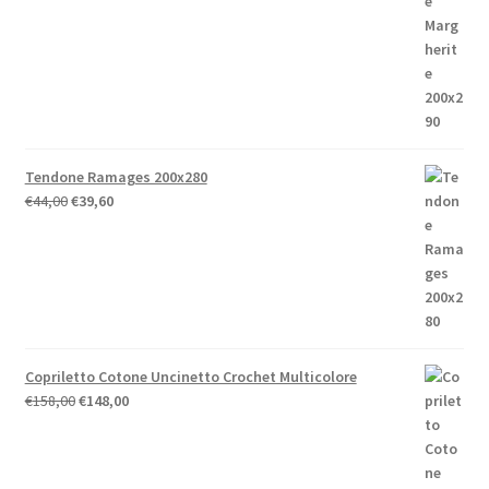
originale
attuale
era:
è:
€52,00.
€41,60.
Tendone Ramages 200x280
Il
Il
€
44,00
€
39,60
prezzo
prezzo
originale
attuale
era:
è:
€44,00.
€39,60.
Copriletto Cotone Uncinetto Crochet Multicolore
Il
Il
€
158,00
€
148,00
prezzo
prezzo
originale
attuale
era:
è: