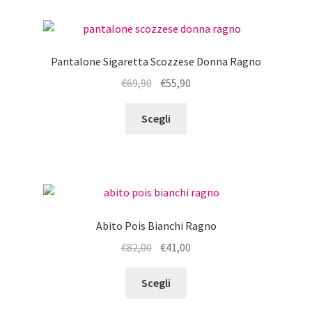
Pantalone Sigaretta Scozzese Donna Ragno
Il
Il
€
69,90
€
55,90
prezzo
prezzo
Questo
originale
attuale
Scegli
prodotto
era:
è:
ha
€69,90.
€55,90.
più
varianti.
Le
opzioni
Abito Pois Bianchi Ragno
possono
Il
Il
€
82,00
€
41,00
essere
prezzo
prezzo
scelte
Questo
originale
attuale
Scegli
nella
prodotto
era:
è:
pagina
ha