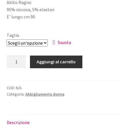
Abito Ragno
originale
attuale
95% viscosa, 5% elastan
era:
è:
E’ lungo cm 90
€43,00.
€30,00.
Taglia
Svuota
Abito
Aggiungi al carrello
Lilla
Cachemire
Ragno
quantità
COD:
N/A
Categoria:
Abbigliamento donna
Descrizione