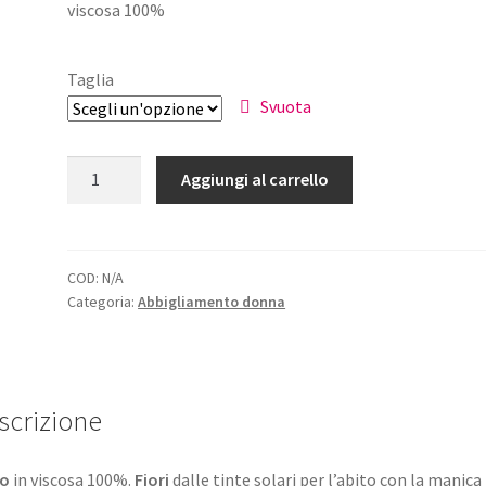
viscosa 100%
originale
attuale
era:
è:
Taglia
€39,50.
€23,70.
Svuota
Abito
Aggiungi al carrello
Fiori
Donna
Ginevra
quantità
COD:
N/A
Categoria:
Abbigliamento donna
scrizione
to
in viscosa 100%.
Fiori
dalle tinte solari per l’abito con la manica