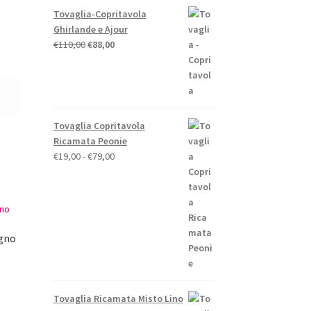
Tovaglia-Copritavola
Ghirlande e Ajour
Il
Il
€
110,00
€
88,00
prezzo
prezzo
originale
attuale
era:
è:
€110,00.
€88,00.
Tovaglia Copritavola
Ricamata Peonie
Fascia
€
19,00
-
€
79,00
di
prezzo:
da
€19,00
a
gno
€79,00
o
e
Tovaglia Ricamata Misto Lino
to