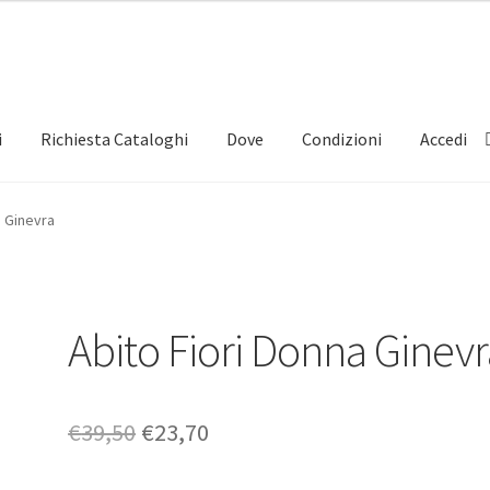
i
Richiesta Cataloghi
Dove
Condizioni
Accedi
a Ginevra
Abito Fiori Donna Ginev
Il
Il
€
39,50
€
23,70
prezzo
prezzo