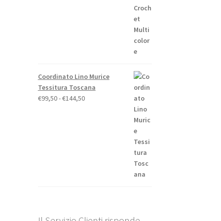
Coordinato Lino Murice
Tessitura Toscana
Fascia
€
99,50
-
€
144,50
di
prezzo:
da
€99,50
a
€144,50
Il Servizio Clienti risponde