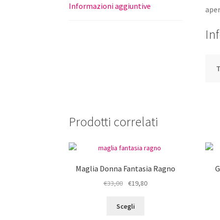
Informazioni aggiuntive
aper
In
T
Prodotti correlati
Maglia Donna Fantasia Ragno
G
Il
Il
€
33,00
€
19,80
prezzo
prezzo
Questo
originale
attuale
Scegli
prodotto
era:
è: