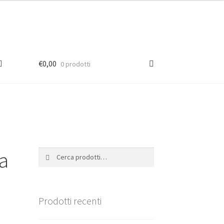
€
0,00
0 prodotti
ra
Cerca:
Cerca
Prodotti recenti