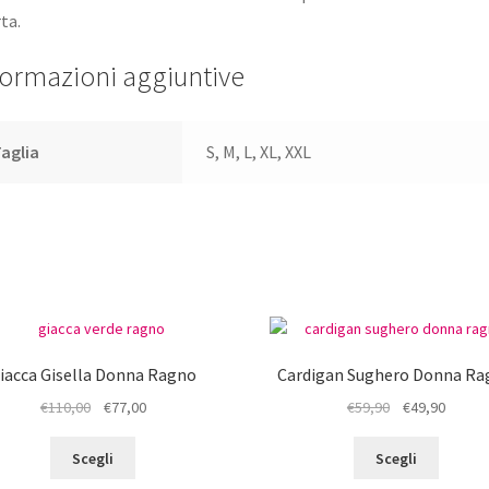
ta.
formazioni aggiuntive
aglia
S, M, L, XL, XXL
iacca Gisella Donna Ragno
Cardigan Sughero Donna Ra
Il
Il
Il
Il
€
110,00
€
77,00
€
59,90
€
49,90
prezzo
prezzo
prezzo
prezz
Questo
Questo
originale
attuale
originale
attual
Scegli
Scegli
prodotto
prodot
era:
è:
era:
è: