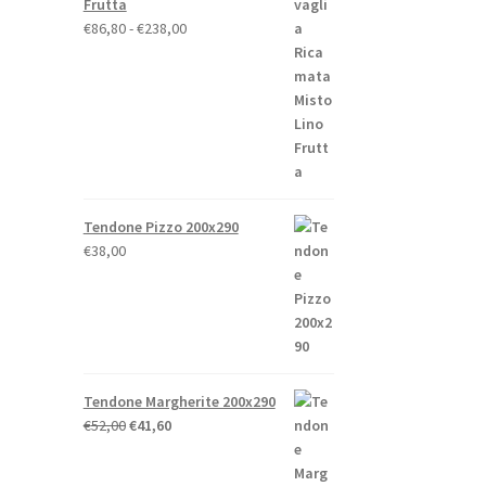
Frutta
.
Fascia
€
86,80
-
€
238,00
di
prezzo:
da
€86,80
o
a
€238,00
Tendone Pizzo 200x290
€
38,00
to
Tendone Margherite 200x290
Il
Il
€
52,00
€
41,60
prezzo
prezzo
originale
attuale