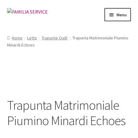
Vai
Vai
Menu
alla
al
navigazione
contenuto
Home
Home
Letto
Trapunte Quilt
Trapunta Matrimoniale Piumino
Minardi Echoes
Vetrina Articoli
Cataloghi
Richiesta Cataloghi
Dove
Trapunta Matrimoniale
Condizioni
Piumino Minardi Echoes
Accedi