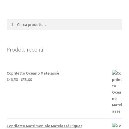
Cerca:
Cerca
Prodotti recenti
Copriletto Oceano Matelassè
Fascia
€
46,50
-
€
58,00
di
prezzo:
da
€46,50
a
€58,00
Copriletto Matrimoniale Matelassè Piquet