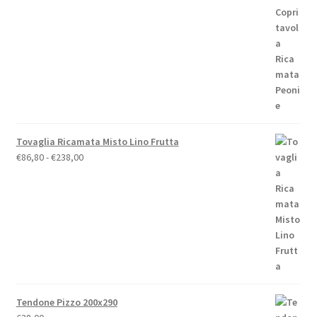
prezzo:
da
€19,00
a
€79,00
Tovaglia Ricamata Misto Lino Frutta
Fascia
€
86,80
-
€
238,00
di
prezzo:
da
€86,80
a
€238,00
Tendone Pizzo 200x290