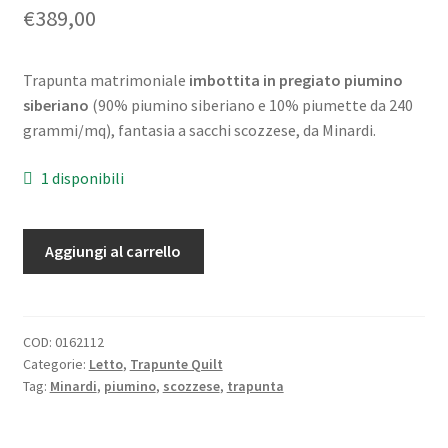
€
389,00
Trapunta matrimoniale
imbottita in pregiato piumino
siberiano
(90% piumino siberiano e 10% piumette da 240
grammi/mq), fantasia a sacchi scozzese, da Minardi.
1 disponibili
Trapunta
Aggiungi al carrello
Matrimoniale
Piumino
Minardi
Echoes
COD:
0162112
Categorie:
Letto
,
Trapunte Quilt
quantità
Tag:
Minardi
,
piumino
,
scozzese
,
trapunta