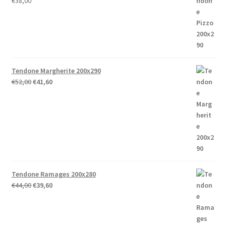
€
38,00
Tendone Margherite 200x290
Il
Il
€
52,00
€
41,60
prezzo
prezzo
originale
attuale
era:
è:
€52,00.
€41,60.
Tendone Ramages 200x280
Il
Il
€
44,00
€
39,60
prezzo
prezzo
originale
attuale
era:
è: