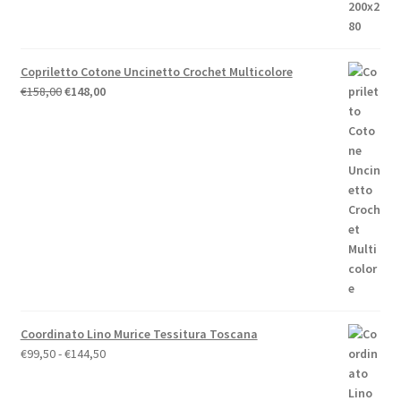
€44,00.
€39,60.
Copriletto Cotone Uncinetto Crochet Multicolore
Il
Il
€
158,00
€
148,00
prezzo
prezzo
originale
attuale
era:
è:
€158,00.
€148,00.
Coordinato Lino Murice Tessitura Toscana
Fascia
€
99,50
-
€
144,50
di
prezzo: