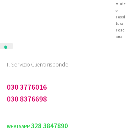
da
€99,50
a
€144,50
Il Servizio Clienti risponde
030 3776016
030 8376698
328 3847890
WHATSAPP