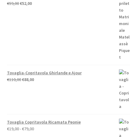
Il
Il
€
59,00
€
52,00
prezzo
prezzo
originale
attuale
era:
è:
€59,00.
€52,00.
Tovaglia-Copritavola Ghirlande e Ajour
Il
Il
€
110,00
€
88,00
prezzo
prezzo
originale
attuale
era:
è:
€110,00.
€88,00.
Tovaglia Copritavola Ricamata Peonie
Fascia
€
19,00
-
€
79,00
di