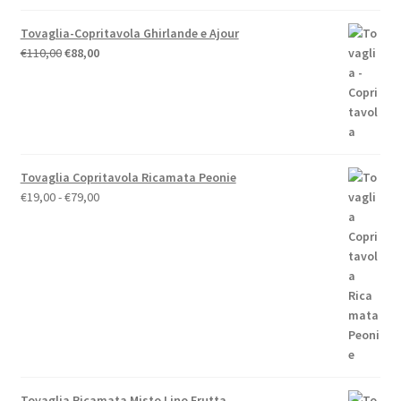
Tovaglia-Copritavola Ghirlande e Ajour
Il
Il
€
110,00
€
88,00
prezzo
prezzo
originale
attuale
era:
è:
€110,00.
€88,00.
Tovaglia Copritavola Ricamata Peonie
Fascia
€
19,00
-
€
79,00
di
prezzo:
da
€19,00
a
€79,00
Tovaglia Ricamata Misto Lino Frutta