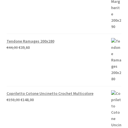
originale
attuale
era:
è:
€52,00.
€41,60.
Tendone Ramages 200x280
Il
Il
€
44,00
€
39,60
prezzo
prezzo
originale
attuale
era:
è:
€44,00.
€39,60.
Copriletto Cotone Uncinetto Crochet Multicolore
Il
Il
€
158,00
€
148,00
prezzo
prezzo
originale
attuale
era:
è:
€158,00.
€148,00.