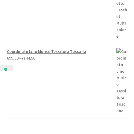
Coordinato Lino Murice Tessitura Toscana
Fascia
€
99,50
-
€
144,50
di
prezzo:
da
€99,50
a
€144,50