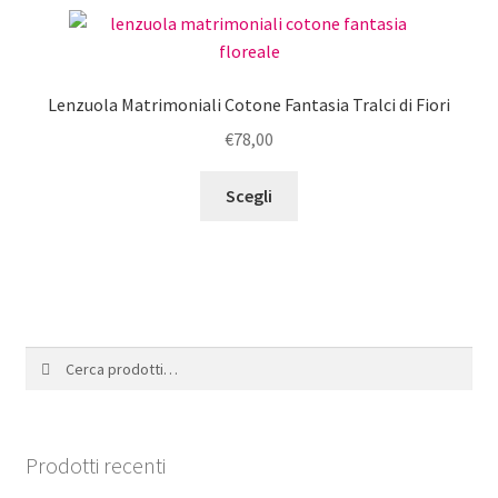
varianti.
Le
opzioni
possono
Lenzuola Matrimoniali Cotone Fantasia Tralci di Fiori
essere
€
78,00
scelte
nella
Questo
Scegli
pagina
prodotto
del
ha
prodotto
più
varianti.
Le
opzioni
Cerca:
Cerca
possono
essere
scelte
nella
Prodotti recenti
pagina