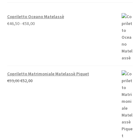
del
prodotto
Copriletto Oceano Matelassè
Fascia
€
46,50
-
€
58,00
di
prezzo:
da
€46,50
a
€58,00
Copriletto Matrimoniale Matelassè Piquet
Il
Il
€
59,00
€
52,00
prezzo
prezzo
originale
attuale
era:
è:
€59,00.
€52,00.