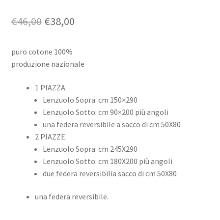
Il
Il
€
46,00
€
38,00
prezzo
prezzo
puro cotone 100%
originale
attuale
produzione nazionale
era:
è:
1 PIAZZA
€46,00.
€38,00.
Lenzuolo Sopra: cm 150×290
Lenzuolo Sotto: cm 90×200 più angoli
una federa reversibile a sacco di cm 50X80
2 PIAZZE
Lenzuolo Sopra: cm 245X290
Lenzuolo Sotto: cm 180X200 più angoli
due federa reversibilia sacco di cm 50X80
una federa reversibile.