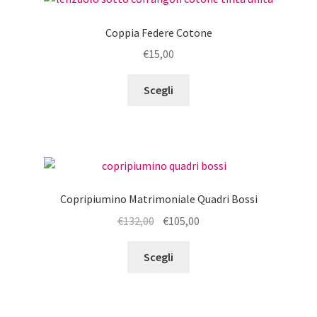
Coppia Federe Cotone
€
15,00
Questo
Scegli
prodotto
ha
più
varianti.
Le
opzioni
Copripiumino Matrimoniale Quadri Bossi
possono
Il
Il
€
132,00
€
105,00
essere
prezzo
prezzo
scelte
Questo
originale
attuale
Scegli
nella
prodotto
era:
è:
pagina
ha
€132,00.
€105,00.
del
più
prodotto