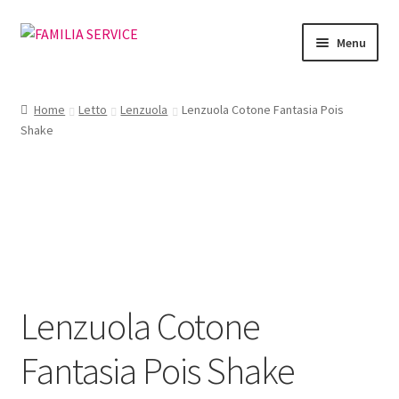
Vai
Vai
Menu
alla
al
navigazione
contenuto
Home
Home
Letto
Lenzuola
Lenzuola Cotone Fantasia Pois
Shake
Vetrina Articoli
Cataloghi
Richiesta Cataloghi
Dove
Lenzuola Cotone
Condizioni
Fantasia Pois Shake
Accedi