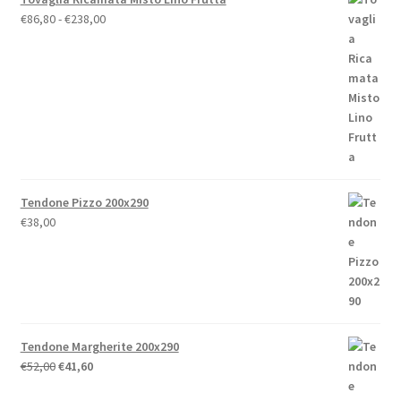
Fascia
€
86,80
-
€
238,00
di
prezzo:
da
€86,80
a
€238,00
Tendone Pizzo 200x290
€
38,00
Tendone Margherite 200x290
Il
Il
€
52,00
€
41,60
prezzo
prezzo