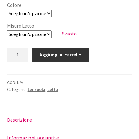
Colore
Misure Letto
Svuota
Lenzuola
Aggiungi al carrello
Cotone
Fantasia
Pois
Shake
COD:
N/A
Categorie:
Lenzuola
,
Letto
quantità
Descrizione
Informazioni aggiuntive