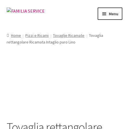
Vai
Vai
Menu
alla
al
navigazione
contenuto
Home
Home
Pizzi e Ricami
Tovaglie Ricamate
Tovaglia
rettangolare Ricamata Intaglio puro Lino
Vetrina Articoli
Cataloghi
Richiesta Cataloghi
Dove
Condizioni
Accedi
Tovaglia rettangolare