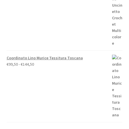
€158,00.
€148,00.
Coordinato Lino Murice Tessitura Toscana
Fascia
€
99,50
-
€
144,50
di
prezzo:
da
€99,50
a
€144,50