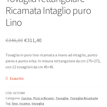
Ricamata Intaglio puro
Lino
Il
Il
€
346,00
€
311,40
prezzo
prezzo
Tovaglia in puro lino ricamata a mano ad intaglio, punto
originale
attuale
pieno e punto erba. In misura rettangolare da cm 175×272,
era:
è:
con 12 tovaglioli da cm 45×45.
€346,00.
€311,40.
Esaurito
COD:
0271088
Categorie:
Cucina
,
Pizzi e Ricami
,
Tovaglie
,
Tovaglie Ricamate
Tag:
lino
,
ricamo
,
tovaglia