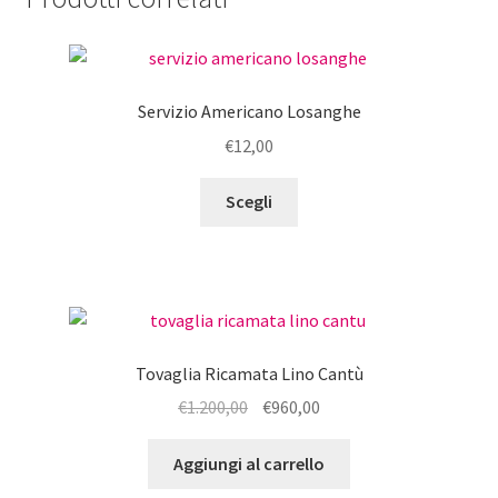
Servizio Americano Losanghe
€
12,00
Questo
Scegli
prodotto
ha
più
varianti.
Le
opzioni
Tovaglia Ricamata Lino Cantù
possono
Il
Il
€
1.200,00
€
960,00
essere
prezzo
prezzo
scelte
originale
attuale
Aggiungi al carrello
nella
era:
è:
pagina