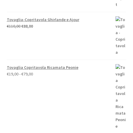
Tovaglia-Copritavola Ghirlande e Ajour
Il
Il
€
110,00
€
88,00
prezzo
prezzo
originale
attuale
era:
è:
€110,00.
€88,00.
Tovaglia Copritavola Ricamata Peonie
Fascia
€
19,00
-
€
79,00
di
prezzo:
da
€19,00
a
€79,00