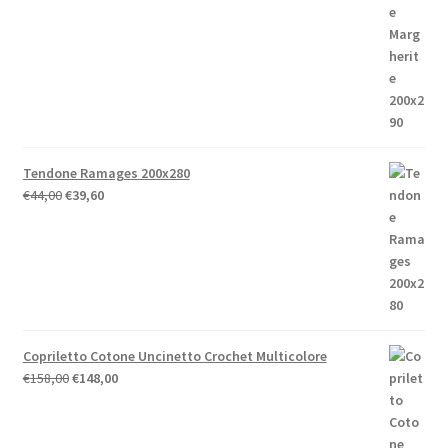
prezzo
prezzo
originale
attuale
era:
è:
€52,00.
€41,60.
Tendone Ramages 200x280
Il
Il
€
44,00
€
39,60
prezzo
prezzo
originale
attuale
era:
è:
€44,00.
€39,60.
Copriletto Cotone Uncinetto Crochet Multicolore
Il
Il
€
158,00
€
148,00
prezzo
prezzo
originale
attuale
era:
è: