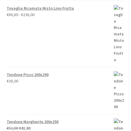
Tovaglia Ricamata Misto Lino Frutta
Fascia
€
86,80
-
€
238,00
di
prezzo:
da
€86,80
a
€238,00
Tendone Pizzo 200x290
€
38,00
Tendone Margherite 200x290
Il
Il
€
52,00
€
41,60