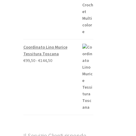
Coordinato Lino Murice
Tessitura Toscana
Fascia
€
99,50
-
€
144,50
di
prezzo:
da
€99,50
a
€144,50
Il Servizio Clienti risponde