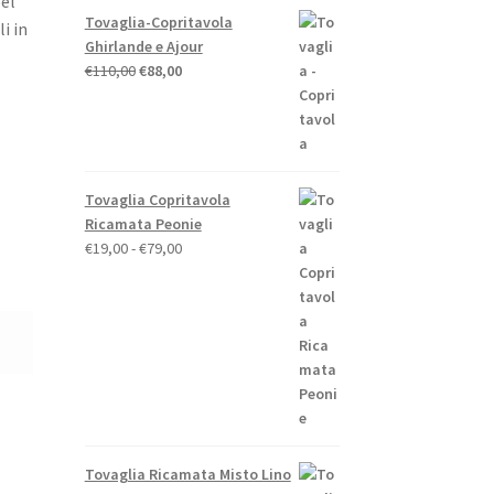
el
Tovaglia-Copritavola
i in
Ghirlande e Ajour
Il
Il
€
110,00
€
88,00
prezzo
prezzo
originale
attuale
era:
è:
€110,00.
€88,00.
Tovaglia Copritavola
Ricamata Peonie
Fascia
€
19,00
-
€
79,00
di
prezzo:
da
€19,00
a
€79,00
Tovaglia Ricamata Misto Lino