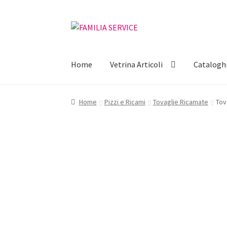
Vai
Vai
alla
al
navigazione
contenuto
Home
Vetrina Articoli
Catalogh
Home
Pizzi e Ricami
Tovaglie Ricamate
Tov