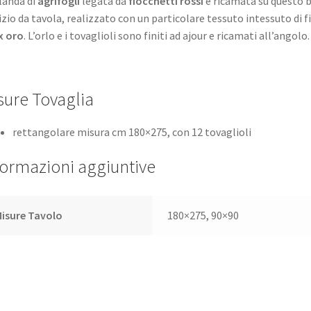
landa di
agrifogli
legata da
fiocchetti rossi
è ricamata su questo b
izio da tavola, realizzato con un particolare tessuto intessuto di fil
x oro
. L’orlo e i tovaglioli sono finiti ad ajour e ricamati all’angolo.
sure Tovaglia
rettangolare misura cm 180×275, con 12 tovaglioli
formazioni aggiuntive
isure Tavolo
180×275, 90×90