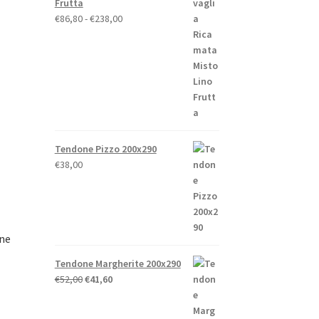
Frutta
Fascia
€
86,80
-
€
238,00
di
prezzo:
da
€86,80
a
€238,00
Tendone Pizzo 200x290
€
38,00
ne
Tendone Margherite 200x290
Il
Il
€
52,00
€
41,60
prezzo
prezzo
to
originale
attuale