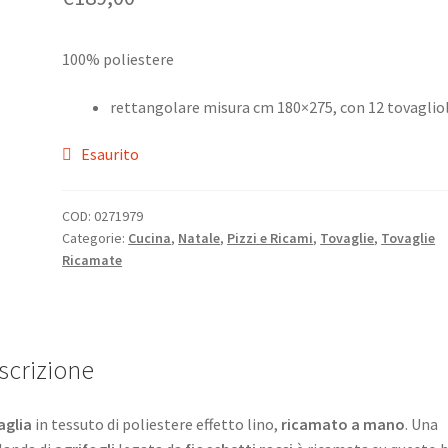
100% poliestere
rettangolare misura cm 180×275, con 12 tovagliol
Esaurito
COD:
0271979
Categorie:
Cucina
,
Natale
,
Pizzi e Ricami
,
Tovaglie
,
Tovaglie
Ricamate
scrizione
aglia
in tessuto di poliestere effetto lino,
ricamato a mano
. Una