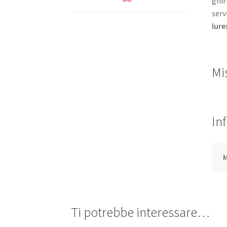
ghir
serv
lure
Mi
In
M
Ti potrebbe interessare…