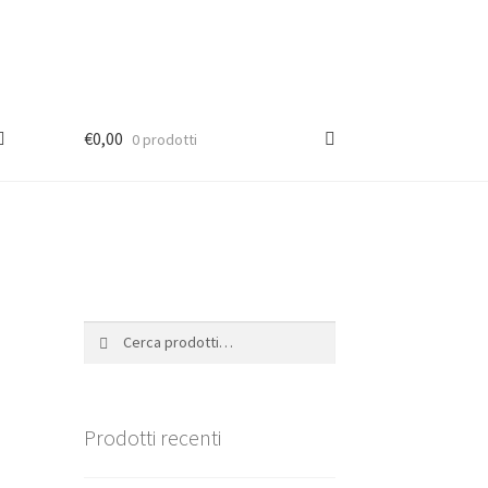
€
0,00
0 prodotti
Cerca:
Cerca
Prodotti recenti