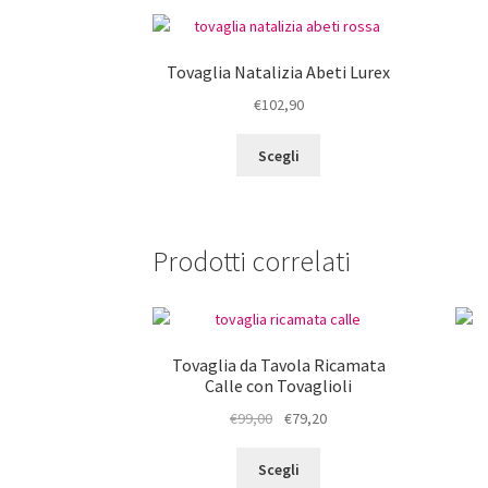
Tovaglia Natalizia Abeti Lurex
€
102,90
Questo
Scegli
prodotto
ha
più
varianti.
Prodotti correlati
Le
opzioni
possono
essere
scelte
Tovaglia da Tavola Ricamata
nella
Calle con Tovaglioli
pagina
Il
Il
€
99,00
€
79,20
del
prezzo
prezzo
prodotto
Questo
originale
attuale
Scegli
prodotto