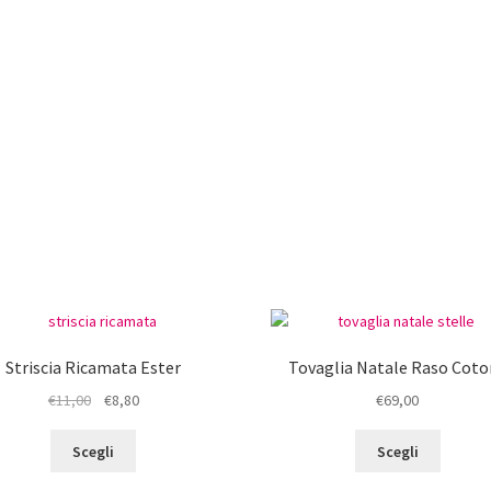
Striscia Ricamata Ester
Tovaglia Natale Raso Coto
Il
Il
€
11,00
€
8,80
€
69,00
prezzo
prezzo
Questo
Questo
originale
attuale
Scegli
Scegli
prodotto
prodot
era:
è:
ha
ha