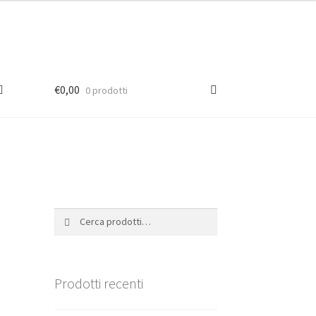
€
0,00
0 prodotti
Cerca:
Cerca
Prodotti recenti