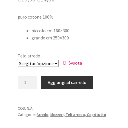
prezzo
prezzo
puro cotone 100%
originale
attuale
era:
è:
piccolo cm 160×300
grande cm 250×300
€15,90.
€14,50.
Telo arredo
Svuota
Telo
Aggiungi al carrello
Arredo
Conchiglie
Azzurro
quantità
COD:
N/A
Categorie:
Arredo
,
Mezzeri, Teli arredo, Copritutto