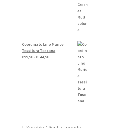
Coordinato Lino Murice
Tessitura Toscana
Fascia
€
99,50
-
€
144,50
di
prezzo:
da
€99,50
a
€144,50
Il Servizio Clienti risponde