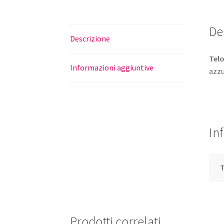
De
Descrizione
Telo
Informazioni aggiuntive
azzu
In
T
Prodotti correlati