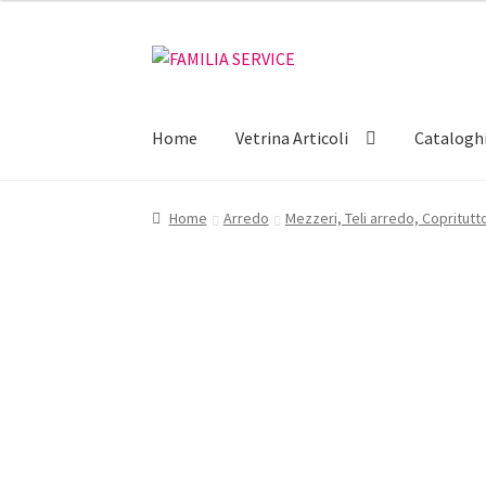
€15,90.
€14,50.
Vai
Vai
alla
al
navigazione
contenuto
Home
Vetrina Articoli
Catalogh
Home
Arredo
Mezzeri, Teli arredo, Copritutt