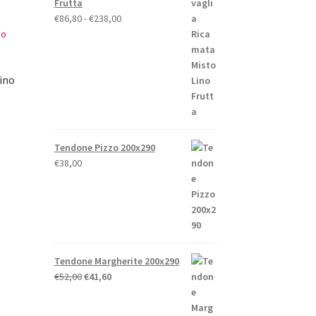
Frutta
Fascia
€
86,80
-
€
238,00
di
prezzo:
da
ino
€86,80
a
€238,00
zo
le
Tendone Pizzo 200x290
€
38,00
00.
Tendone Margherite 200x290
Il
Il
€
52,00
€
41,60
prezzo
prezzo
originale
attuale