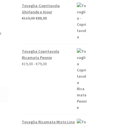
Tovaglia-Copritavola
Ghirlande e Ajour
Il
Il
€
110,00
€
88,00
prezzo
prezzo
originale
attuale
e
era:
è:
€110,00.
€88,00.
Tovaglia Copritavola
Ricamata Peonie
Fascia
€
19,00
-
€
79,00
di
prezzo:
da
€19,00
a
€79,00
Tovaglia Ricamata Misto Lino