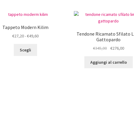
Tappeto Modern Kilim
Tendone Ricamato Sfilato L
Fascia
€
27,20
-
€
49,60
Gattopardo
di
Questo
Il
Il
€
345,00
€
276,00
prezzo:
Scegli
prodotto
prezzo
prez
da
ha
originale
attua
€27,20
Aggiungi al carrello
più
era:
è:
a
varianti.
€345,00.
€276,
€49,60
Le
opzioni
possono
essere
scelte
nella
pagina
del
prodotto