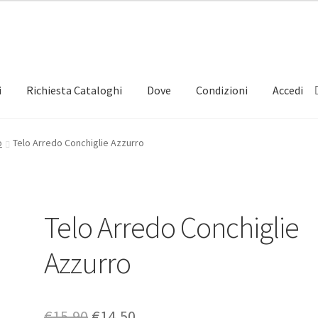
i
Richiesta Cataloghi
Dove
Condizioni
Accedi
o
Telo Arredo Conchiglie Azzurro
Telo Arredo Conchiglie
Azzurro
Il
Il
€
15,90
€
14,50