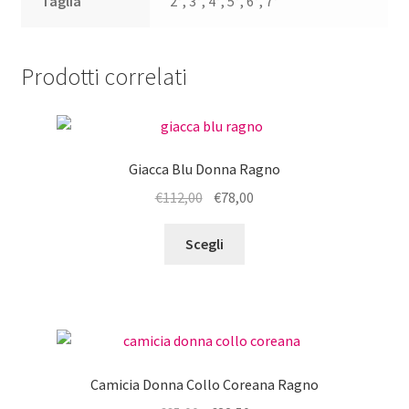
Taglia
2°, 3°, 4°, 5°, 6°, 7°
Prodotti correlati
Giacca Blu Donna Ragno
Il
Il
€
112,00
€
78,00
prezzo
prezzo
Questo
originale
attuale
Scegli
prodotto
era:
è:
ha
€112,00.
€78,00.
più
varianti.
Le
opzioni
Camicia Donna Collo Coreana Ragno
possono