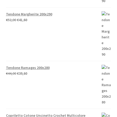
Tendone Margherite 200x290
Il
Il
€
52,00
€
41,60
prezzo
prezzo
originale
attuale
era:
è:
€52,00.
€41,60.
Tendone Ramages 200x280
Il
Il
€
44,00
€
39,60
prezzo
prezzo
originale
attuale
era:
è:
€44,00.
€39,60.
Copriletto Cotone Uncinetto Crochet Multicolore