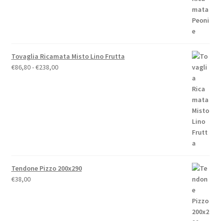
€79,00
Tovaglia Ricamata Misto Lino Frutta
Fascia
€
86,80
-
€
238,00
di
prezzo:
da
€86,80
a
€238,00
Tendone Pizzo 200x290
€
38,00