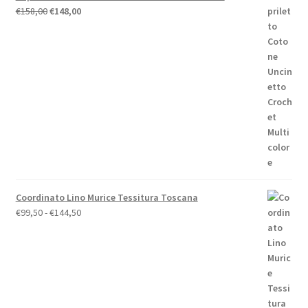
Il
Il
€
158,00
€
148,00
prezzo
prezzo
originale
attuale
era:
è:
€158,00.
€148,00.
Coordinato Lino Murice Tessitura Toscana
Fascia
€
99,50
-
€
144,50
di
prezzo:
da
€99,50
a
€144,50