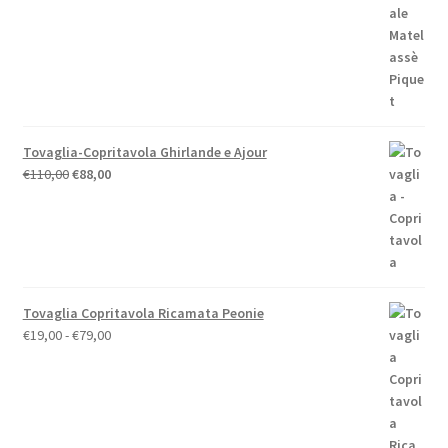
€59,00.
€52,00.
Tovaglia-Copritavola Ghirlande e Ajour
Il
Il
€
110,00
€
88,00
prezzo
prezzo
originale
attuale
era:
è:
€110,00.
€88,00.
Tovaglia Copritavola Ricamata Peonie
Fascia
€
19,00
-
€
79,00
di
prezzo:
da
€19,00
a