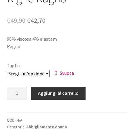
Il
Il
€
49,90
€
42,70
prezzo
prezzo
96% viscosa 4% elastam
originale
attuale
Ragno
era:
è:
€49,90.
€42,70.
Taglia
Svuota
T-
Aggiungi al carrello
shirt
Donna
Fantasia
Righe
COD:
N/A
Categoria:
Abbigliamento donna
Ragno