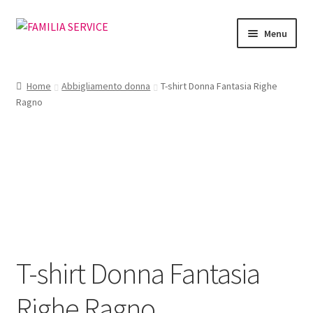
Vai
Vai
Menu
alla
al
navigazione
contenuto
Home
Home
Abbigliamento donna
T-shirt Donna Fantasia Righe
Ragno
Vetrina Articoli
Cataloghi
Richiesta Cataloghi
Dove
Condizioni
T-shirt Donna Fantasia
Accedi
Righe Ragno