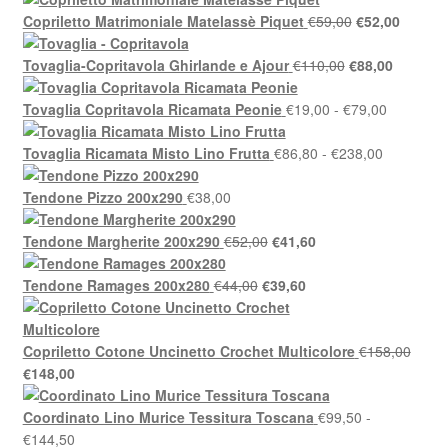
prezzo:
Il
Il
Copriletto Matrimoniale Matelassè Piquet
€
59,00
€
52,00
da
prezzo
prezzo
€46,50
Il
originale
Il
attuale
Tovaglia-Copritavola Ghirlande e Ajour
€
110,00
€
88,00
a
prezzo
era:
prezzo
è:
€58,00
originale
€59,00.
Fascia
attuale
€52,00.
Tovaglia Copritavola Ricamata Peonie
€
19,00
-
€
79,00
era:
di
è:
€110,00.
Fascia
prezzo:
€88,00.
Tovaglia Ricamata Misto Lino Frutta
€
86,80
-
€
238,00
di
da
prezzo:
€19,00
Tendone Pizzo 200x290
€
38,00
da
a
Il
Il
€86,80
€79,00
Tendone Margherite 200x290
€
52,00
€
41,60
prezzo
prezzo
a
Il
originale
Il
attuale
€238,00
Tendone Ramages 200x280
€
44,00
€
39,60
prezzo
era:
prezzo
è:
originale
€52,00.
attuale
€41,60.
era:
è:
Copriletto Cotone Uncinetto Crochet Multicolore
€
158,00
Il
Il
€44,00.
€39,60.
€
148,00
prezzo
prezzo
originale
attuale
Coordinato Lino Murice Tessitura Toscana
€
99,50
-
era:
è:
Fascia
€
144,50