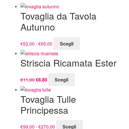
Tovaglia da Tavola
Autunno
Fascia
Questo
€
52,00
-
€
65,00
Scegli
di
prodotto
prezzo:
ha
Striscia Ricamata Ester
da
più
€52,00
varianti.
a
Le
Il
Il
Questo
€
11,00
€
8,80
Scegli
€65,00
opzioni
prezzo
prezzo
prodotto
possono
originale
attuale
ha
Tovaglia Tulle
essere
era:
è:
più
scelte
€11,00.
€8,80.
varianti.
Principessa
nella
Le
pagina
opzioni
Fascia
Questo
€
99,00
-
€
270,00
Scegli
del
possono