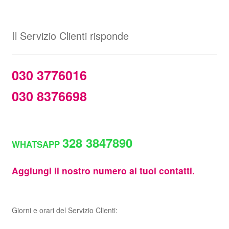
€158,00.
€148,00.
di
prezzo:
da
Il Servizio Clienti risponde
€99,50
a
€144,50
030 3776016
030 8376698
328 3847890
WHATSAPP
Aggiungi il nostro numero ai tuoi contatti.
Giorni e orari del Servizio Clienti: