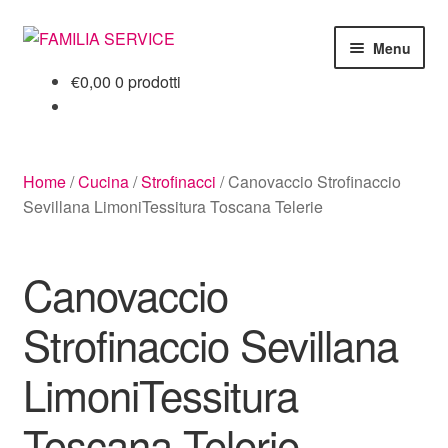
Vai
Vai
Menu
alla
al
€
0,00
0 prodotti
navigazione
contenuto
Home
Vetrina Articoli
Home
/
Cucina
/
Strofinacci
/
Canovaccio Strofinaccio
Cataloghi
Sevillana LimoniTessitura Toscana Telerie
Richiesta Cataloghi
Canovaccio
Dove
Strofinaccio Sevillana
Condizioni
LimoniTessitura
Accedi
Toscana Telerie