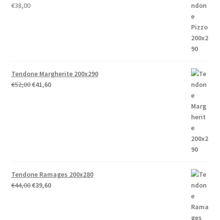
€
38,00
Tendone Margherite 200x290
Il
Il
€
52,00
€
41,60
prezzo
prezzo
originale
attuale
era:
è:
€52,00.
€41,60.
Tendone Ramages 200x280
Il
Il
€
44,00
€
39,60
prezzo
prezzo
originale
attuale
era:
è: