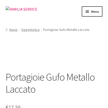
Vai
Vai
Menu
alla
al
navigazione
contenuto
Home
Home
Oggettistica
Portagioie Gufo Metallo Laccato
Vetrina Articoli
Cataloghi
Richiesta Cataloghi
Portagioie Gufo Metallo
Dove
Laccato
Condizioni
Accedi
€
17,50