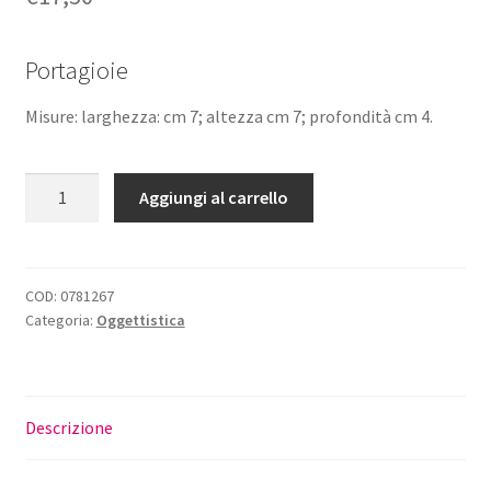
Portagioie
Misure: larghezza: cm 7; altezza cm 7; profondità cm 4.
Portagioie
Aggiungi al carrello
Gufo
Metallo
Laccato
quantità
COD:
0781267
Categoria:
Oggettistica
Descrizione