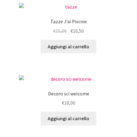
Tazze J’ai Piscine
Il
Il
€
15,00
€
10,50
prezzo
prezzo
originale
attuale
Aggiungi al carrello
era:
è:
€15,00.
€10,50.
Decoro sci welcome
€
18,00
Aggiungi al carrello