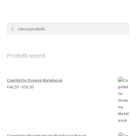
Cerca:
Cerca
Prodotti recenti
Copriletto Oceano Matelassè
Fascia
€
46,50
-
€
58,00
di
prezzo:
da
€46,50
a
€58,00
Copriletto Matrimoniale Matelassè Piquet