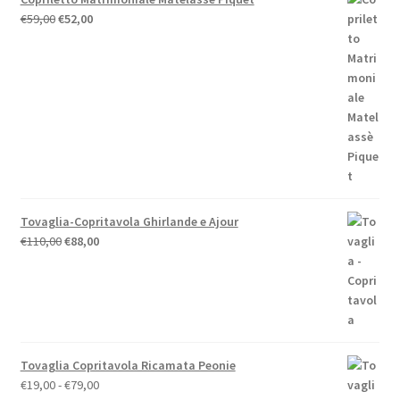
Il
Il
€
59,00
€
52,00
prezzo
prezzo
originale
attuale
era:
è:
€59,00.
€52,00.
Tovaglia-Copritavola Ghirlande e Ajour
Il
Il
€
110,00
€
88,00
prezzo
prezzo
originale
attuale
era:
è:
€110,00.
€88,00.
Tovaglia Copritavola Ricamata Peonie
Fascia
€
19,00
-
€
79,00