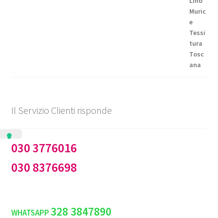
prezzo:
da
€99,50
a
€144,50
Il Servizio Clienti risponde
030 3776016
030 8376698
328 3847890
WHATSAPP