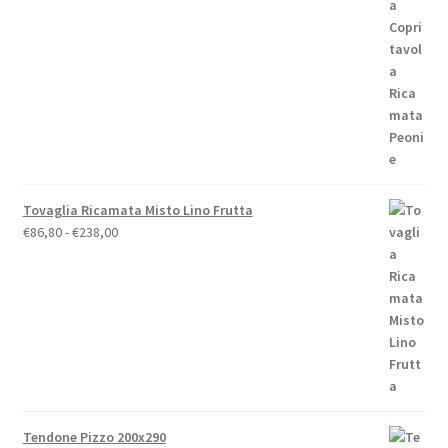
di
prezzo:
da
€19,00
a
€79,00
Tovaglia Ricamata Misto Lino Frutta
Fascia
€
86,80
-
€
238,00
di
prezzo:
da
€86,80
a
€238,00
Tendone Pizzo 200x290