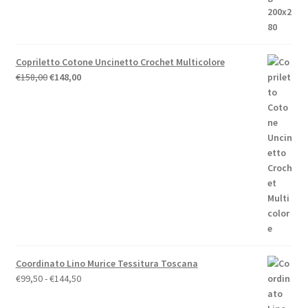
€44,00.
€39,60.
Copriletto Cotone Uncinetto Crochet Multicolore
Il
Il
€
158,00
€
148,00
prezzo
prezzo
originale
attuale
era:
è:
€158,00.
€148,00.
Coordinato Lino Murice Tessitura Toscana
Fascia
€
99,50
-
€
144,50
di