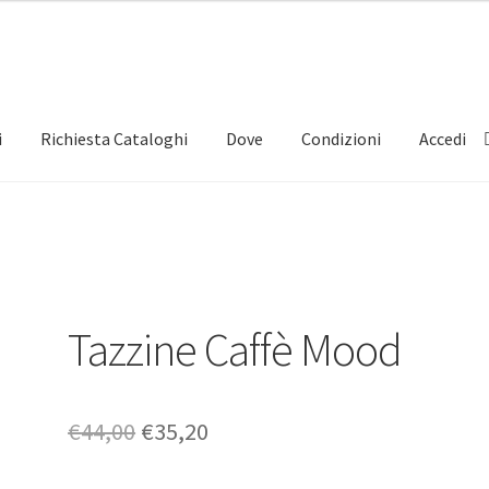
i
Richiesta Cataloghi
Dove
Condizioni
Accedi
Tazzine Caffè Mood
Il
Il
€
44,00
€
35,20
prezzo
prezzo