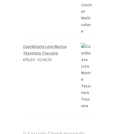
Coordinato Lino Murice
Tessitura Toscana
Fascia
€
99,50
-
€
144,50
di
prezzo:
da
€99,50
a
€144,50
Il Servizio Clienti risponde