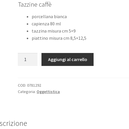
Tazzine caffè
originale
attuale
era:
è:
porcellana bianca
capienza 80 ml
€44,00.
€35,20.
tazzina misura cm 5×9
piattino misura cm 8,5×12,5
Tazzine
Aggiungi al carrello
Caffè
Mood
quantità
COD:
0781292
Categoria:
Oggettistica
scrizione