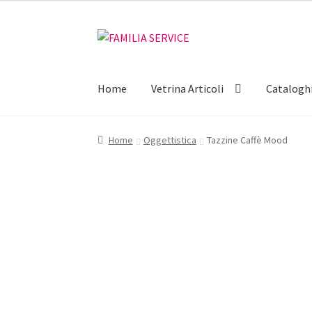
originale
attuale
era:
è:
Vai
Vai
€44,00.
€35,20.
alla
al
navigazione
contenuto
Home
Vetrina Articoli
Catalogh
Home
Oggettistica
Tazzine Caffè Mood