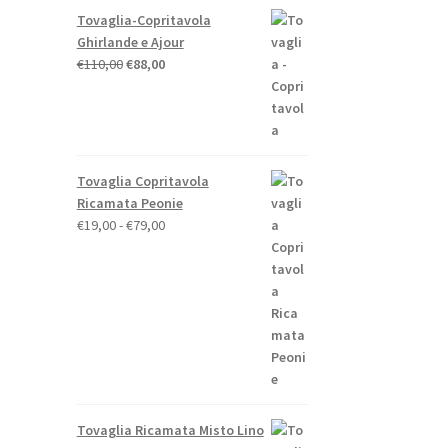
Tovaglia-Copritavola
Ghirlande e Ajour
Il
Il
€
110,00
€
88,00
prezzo
prezzo
originale
attuale
era:
è:
€110,00.
€88,00.
Tovaglia Copritavola
Ricamata Peonie
Fascia
€
19,00
-
€
79,00
di
prezzo:
da
€19,00
o
a
e
€79,00
.
Tovaglia Ricamata Misto Lino