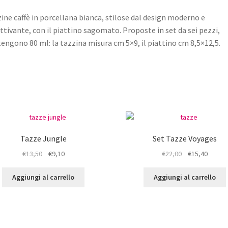
ine caffè in porcellana bianca, stilose dal design moderno e
ttivante, con il piattino sagomato. Proposte in set da sei pezzi,
engono 80 ml: la tazzina misura cm 5×9, il piattino cm 8,5×12,5.
Tazze Jungle
Set Tazze Voyages
Il
Il
Il
Il
€
13,50
€
9,10
€
22,00
€
15,40
prezzo
prezzo
prezzo
prezz
originale
attuale
originale
attual
Aggiungi al carrello
Aggiungi al carrello
era:
è:
era:
è:
€13,50.
€9,10.
€22,00.
€15,40