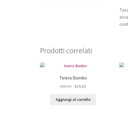
Tazz
acca
cont
Prodotti correlati
Teiera Dumbo
Il
Il
€
28,50
€
19,50
prezzo
prezzo
originale
attuale
Aggiungi al carrello
era:
è:
€28,50.
€19,50.