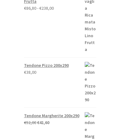
Frutta
Fascia
€
86,80
-
€
238,00
di
prezzo:
da
€86,80
a
€238,00
Tendone Pizzo 200x290
€
38,00
Tendone Margherite 200x290
Il
Il
€
52,00
€
41,60
prezzo
prezzo
originale
attuale