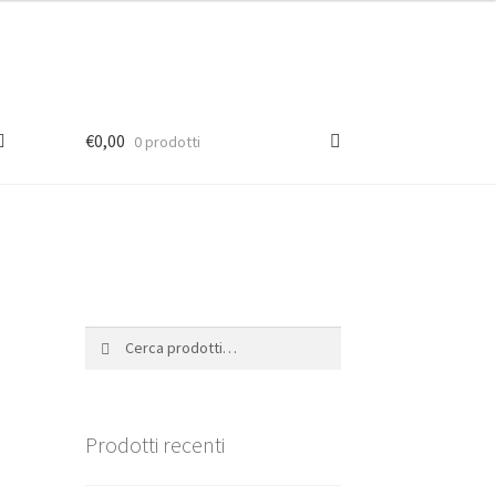
€
0,00
0 prodotti
Cerca:
Cerca
Prodotti recenti