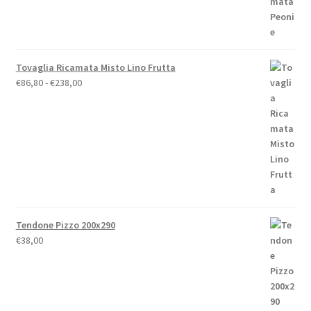
€79,00
Tovaglia Ricamata Misto Lino Frutta
Fascia
€
86,80
-
€
238,00
di
prezzo:
da
€86,80
a
€238,00
Tendone Pizzo 200x290
€
38,00