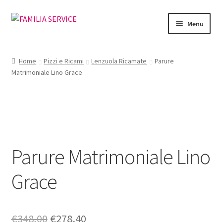
Vai
Vai
Menu
alla
al
navigazione
contenuto
Home
Home
Pizzi e Ricami
Lenzuola Ricamate
Parure
Matrimoniale Lino Grace
Vetrina Articoli
Cataloghi
Richiesta Cataloghi
Parure Matrimoniale Lino
Dove
Grace
Condizioni
Accedi
Il
Il
€
348,00
€
278,40