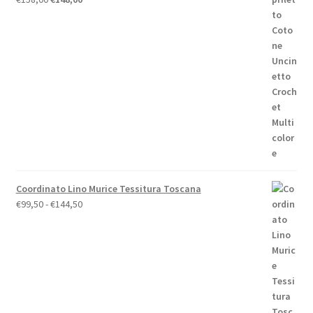
prezzo
prezzo
originale
attuale
era:
è:
€158,00.
€148,00.
Coordinato Lino Murice Tessitura Toscana
Fascia
€
99,50
-
€
144,50
di
prezzo:
da
€99,50
a
€144,50