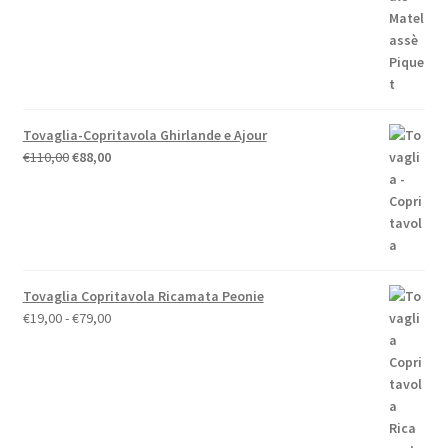
Tovaglia-Copritavola Ghirlande e Ajour
Il
Il
€
110,00
€
88,00
prezzo
prezzo
originale
attuale
era:
è:
€110,00.
€88,00.
Tovaglia Copritavola Ricamata Peonie
Fascia
€
19,00
-
€
79,00
di
prezzo:
da
€19,00
a