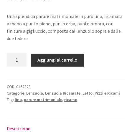
prezzo
prezzo
Una splendida parure matrimoniale in puro lino, ricamata
originale
attuale
a mano a punto pieno, punto erba, punto ombra, con
era:
è:
finiture a gigliuccio, composta dal lenzuolo sopra e dalle
due federe.
€348,00.
€278,40.
Parure
Aggiungi al carrello
Matrimoniale
Lino
Grace
quantità
COD:
0162828
Categorie:
Lenzuola
,
Lenzuola Ricamate
,
Letto
,
Pizzi e Ricami
Tag:
lino
,
parure matrimoniale
,
ricamo
Descrizione