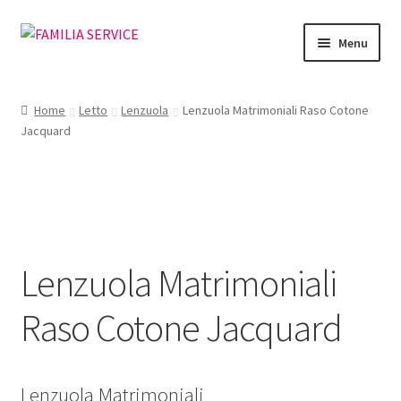
Vai
Vai
Menu
alla
al
navigazione
contenuto
Home
Home
Letto
Lenzuola
Lenzuola Matrimoniali Raso Cotone
Jacquard
Vetrina Articoli
Cataloghi
Richiesta Cataloghi
Lenzuola Matrimoniali
Dove
Raso Cotone Jacquard
Condizioni
Accedi
Lenzuola Matrimoniali