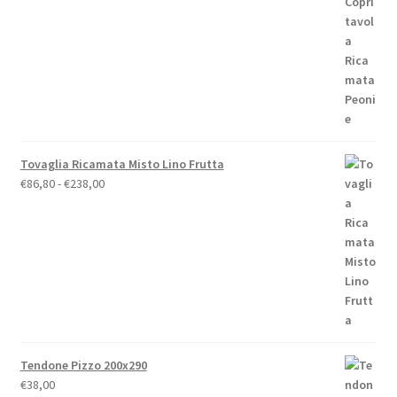
prezzo:
da
€19,00
a
€79,00
Tovaglia Ricamata Misto Lino Frutta
Fascia
€
86,80
-
€
238,00
di
prezzo:
da
€86,80
a
€238,00
Tendone Pizzo 200x290
€
38,00