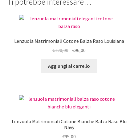
Ti potrebbe interessare…
Lenzuola Matrimoniali Cotone Balza Raso Louisiana
Il
Il
€
120,00
€
96,00
prezzo
prezzo
originale
attuale
Aggiungi al carrello
era:
è:
€120,00.
€96,00.
Lenzuola Matrimoniali Cotone Bianche Balza Raso Blu
Navy
€
95,00