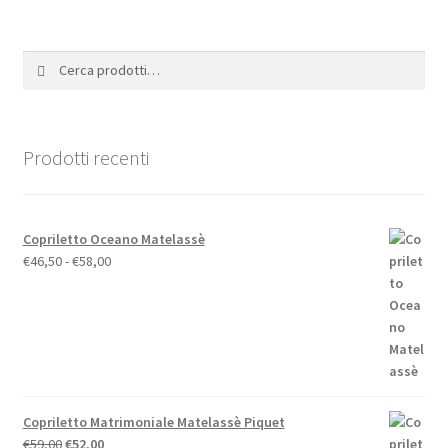
varianti.
Le
opzioni
Cerca:
Cerca
possono
essere
scelte
nella
Prodotti recenti
pagina
del
prodotto
Copriletto Oceano Matelassè
Fascia
€
46,50
-
€
58,00
di
prezzo:
da
€46,50
a
€58,00
Copriletto Matrimoniale Matelassè Piquet
Il
Il
€
59,00
€
52,00