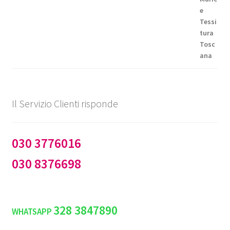
€99,50
a
€144,50
Il Servizio Clienti risponde
030 3776016
030 8376698
328 3847890
WHATSAPP