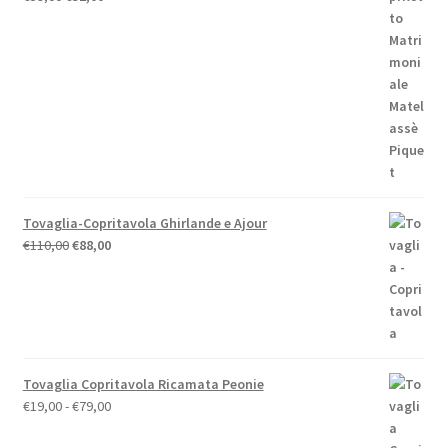
prezzo
prezzo
originale
attuale
era:
è:
€59,00.
€52,00.
Tovaglia-Copritavola Ghirlande e Ajour
Il
Il
€
110,00
€
88,00
prezzo
prezzo
originale
attuale
era:
è:
€110,00.
€88,00.
Tovaglia Copritavola Ricamata Peonie
Fascia
€
19,00
-
€
79,00
di