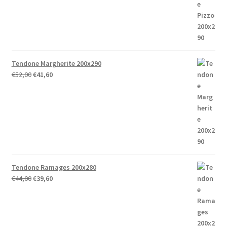
Tendone Margherite 200x290
Il
Il
€
52,00
€
41,60
prezzo
prezzo
originale
attuale
era:
è:
€52,00.
€41,60.
Tendone Ramages 200x280
Il
Il
€
44,00
€
39,60
prezzo
prezzo
originale
attuale
era:
è:
€44,00.
€39,60.