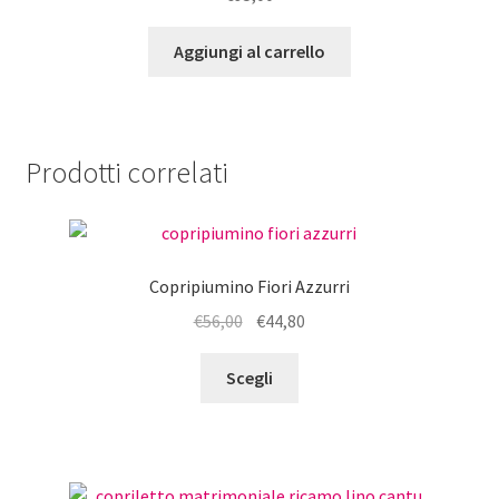
Aggiungi al carrello
Prodotti correlati
Copripiumino Fiori Azzurri
Il
Il
€
56,00
€
44,80
prezzo
prezzo
Questo
originale
attuale
Scegli
prodotto
era:
è:
ha
€56,00.
€44,80.
più
varianti.