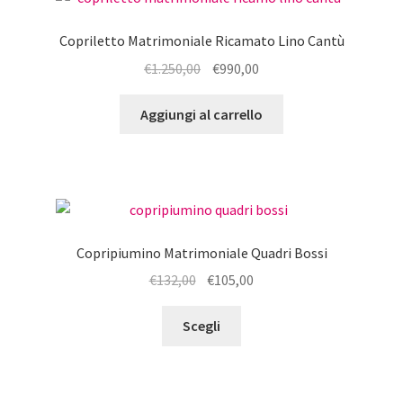
Le
opzioni
Copriletto Matrimoniale Ricamato Lino Cantù
possono
Il
Il
€
1.250,00
€
990,00
essere
prezzo
prezzo
scelte
originale
attuale
Aggiungi al carrello
nella
era:
è:
pagina
€1.250,00.
€990,00.
del
prodotto
Copripiumino Matrimoniale Quadri Bossi
Il
Il
€
132,00
€
105,00
prezzo
prezzo
Questo
originale
attuale
Scegli
prodotto
era:
è:
ha
€132,00.
€105,00.
più