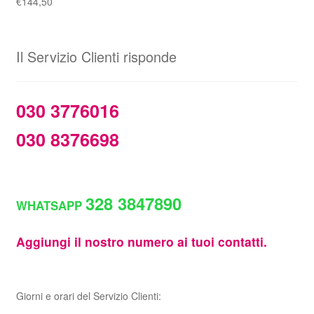
era:
è:
Fascia
€
144,50
€158,00.
€148,00.
di
prezzo:
da
Il Servizio Clienti risponde
€99,50
a
€144,50
030 3776016
030 8376698
328 3847890
WHATSAPP
Aggiungi il nostro numero ai tuoi contatti.
Giorni e orari del Servizio Clienti: