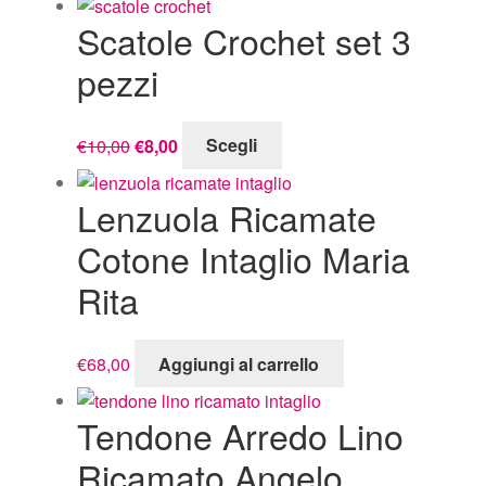
Scatole Crochet set 3
pezzi
Il
Il
Questo
€
10,00
€
8,00
Scegli
prezzo
prezzo
prodotto
originale
attuale
ha
Lenzuola Ricamate
era:
è:
più
€10,00.
€8,00.
varianti.
Cotone Intaglio Maria
Le
Rita
opzioni
possono
essere
€
68,00
Aggiungi al carrello
scelte
nella
Tendone Arredo Lino
pagina
del
Ricamato Angelo