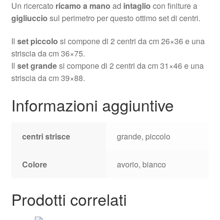
Un ricercato
ricamo a mano
ad
intaglio
con finiture a
gigliuccio
sul perimetro per questo ottimo set di centri.
Il
set piccolo
si compone di 2 centri da cm 26×36 e una
striscia da cm 36×75.
Il
set grande
si compone di 2 centri da cm 31×46 e una
striscia da cm 39×88.
Informazioni aggiuntive
centri strisce
grande, piccolo
Colore
avorio, bianco
Prodotti correlati