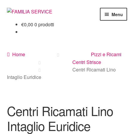
Vai
Vai
Menu
alla
al
€
0,00
0 prodotti
navigazione
contenuto
Home
Vetrina Articoli
Home
Pizzi e Ricami
Cataloghi
Centri Strisce
Centri Ricamati Lino
Richiesta Cataloghi
Intaglio Euridice
Dove
Centri Ricamati Lino
Condizioni
Intaglio Euridice
Accedi