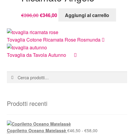
prodotto
Il
Il
€
396,00
€
346,00
Aggiungi al carrello
prezzo
prezzo
originale
attuale
era:
è:
Tovaglia Cotone Ricamata Rose Rosmunda
€396,00.
€346,00.
Tovaglia da Tavola Autunno
Cerca:
Cerca
Prodotti recenti
Fascia
Copriletto Oceano Matelassè
€
46,50
-
€
58,00