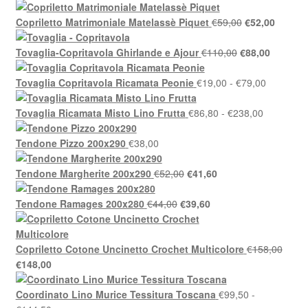
di
prezzo:
Il
Il
Copriletto Matrimoniale Matelassè Piquet
€
59,00
€
52,00
da
prezzo
prezzo
€46,50
Il
originale
Il
attuale
Tovaglia-Copritavola Ghirlande e Ajour
€
110,00
€
88,00
a
prezzo
era:
prezzo
è:
€58,00
originale
€59,00.
Fascia
attuale
€52,00.
Tovaglia Copritavola Ricamata Peonie
€
19,00
-
€
79,00
era:
di
è:
€110,00.
Fascia
prezzo:
€88,00.
Tovaglia Ricamata Misto Lino Frutta
€
86,80
-
€
238,00
di
da
prezzo:
€19,00
Tendone Pizzo 200x290
€
38,00
da
a
Il
Il
€86,80
€79,00
Tendone Margherite 200x290
€
52,00
€
41,60
prezzo
prezzo
a
Il
originale
Il
attuale
€238,00
Tendone Ramages 200x280
€
44,00
€
39,60
prezzo
era:
prezzo
è:
originale
€52,00.
attuale
€41,60.
era:
è:
Copriletto Cotone Uncinetto Crochet Multicolore
€
158,00
Il
Il
€44,00.
€39,60.
€
148,00
prezzo
prezzo
originale
attuale
Coordinato Lino Murice Tessitura Toscana
€
99,50
-