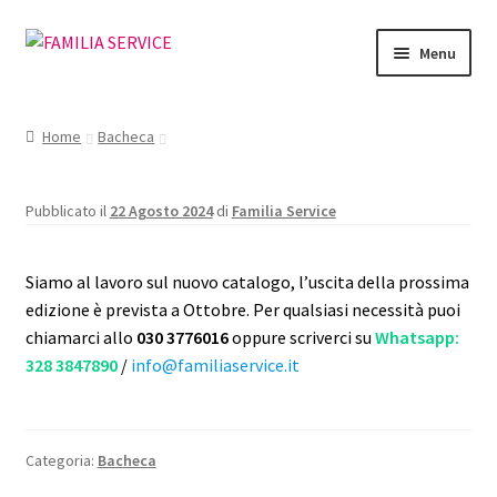
Vai
Vai
Menu
alla
al
navigazione
contenuto
Home
Home
Bacheca
Vetrina Articoli
Pubblicato il
22 Agosto 2024
di
Familia Service
Cataloghi
Siamo al lavoro sul nuovo catalogo, l’uscita della prossima
Richiesta Cataloghi
edizione è prevista a Ottobre. Per qualsiasi necessità puoi
chiamarci allo
030 3776016
oppure scriverci su
Whatsapp:
Dove
328 3847890
/
info@familiaservice.it
Condizioni
Accedi
Categoria:
Bacheca