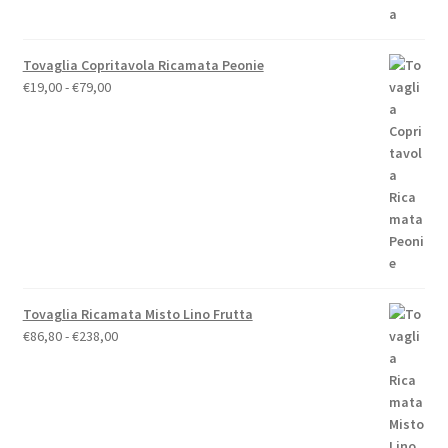
€110,00.
€88,00.
Tovaglia Copritavola Ricamata Peonie
Fascia
€
19,00
-
€
79,00
di
prezzo:
da
€19,00
a
€79,00
Tovaglia Ricamata Misto Lino Frutta
Fascia
€
86,80
-
€
238,00
di
prezzo:
da
€86,80
a