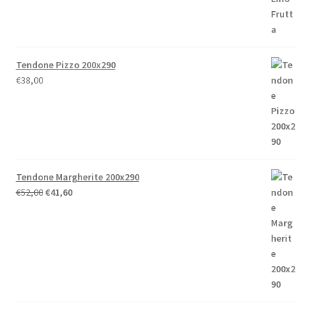
€238,00
Tendone Pizzo 200x290
€
38,00
Tendone Margherite 200x290
Il
Il
€
52,00
€
41,60
prezzo
prezzo
originale
attuale
era:
è:
€52,00.
€41,60.