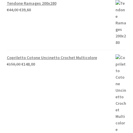
Tendone Ramages 200x280
Il
Il
€
44,00
€
39,60
prezzo
prezzo
originale
attuale
era:
è:
€44,00.
€39,60.
Copriletto Cotone Uncinetto Crochet Multicolore
Il
Il
€
158,00
€
148,00
prezzo
prezzo
originale
attuale
era:
è:
€158,00.
€148,00.