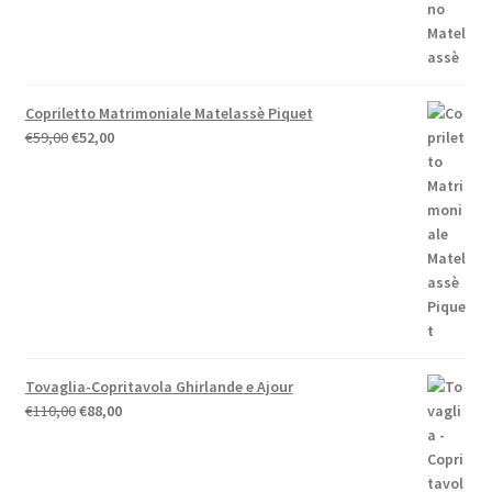
da
€46,50
a
€58,00
Copriletto Matrimoniale Matelassè Piquet
Il
Il
€
59,00
€
52,00
prezzo
prezzo
originale
attuale
era:
è:
€59,00.
€52,00.
Tovaglia-Copritavola Ghirlande e Ajour
Il
Il
€
110,00
€
88,00
prezzo
prezzo
originale
attuale
era:
è: