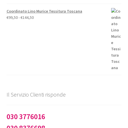
Coordinato Lino Murice Tessitura Toscana
Fascia
€
99,50
-
€
144,50
di
prezzo:
da
€99,50
a
€144,50
Il Servizio Clienti risponde
030 3776016
030 8376698