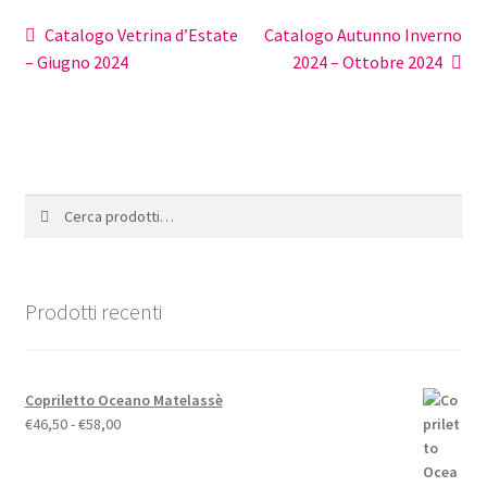
Navigazione
Articolo
Articolo
Catalogo Vetrina d’Estate
Catalogo Autunno Inverno
precedente:
successivo:
– Giugno 2024
2024 – Ottobre 2024
articoli
Cerca:
Cerca
Prodotti recenti
Copriletto Oceano Matelassè
Fascia
€
46,50
-
€
58,00
di
prezzo: