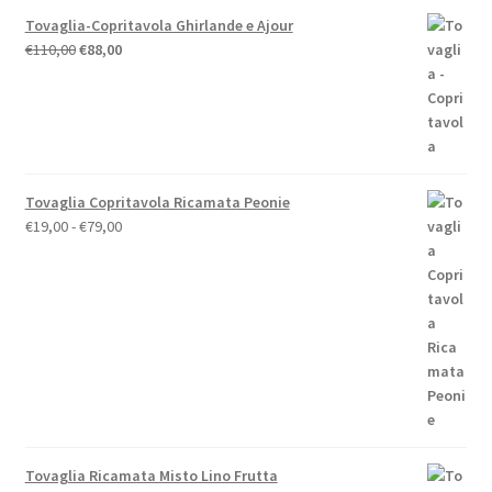
Tovaglia-Copritavola Ghirlande e Ajour
Il
Il
€
110,00
€
88,00
prezzo
prezzo
originale
attuale
era:
è:
€110,00.
€88,00.
Tovaglia Copritavola Ricamata Peonie
Fascia
€
19,00
-
€
79,00
di
prezzo:
da
€19,00
a
€79,00
Tovaglia Ricamata Misto Lino Frutta