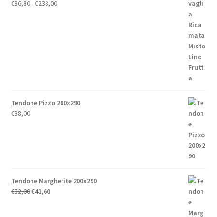
Fascia
€
86,80
-
€
238,00
di
prezzo:
da
€86,80
a
€238,00
Tendone Pizzo 200x290
€
38,00
Tendone Margherite 200x290
Il
Il
€
52,00
€
41,60
prezzo
prezzo
originale
attuale