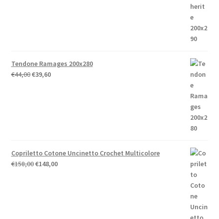
era:
è:
€52,00.
€41,60.
Tendone Ramages 200x280
Il
Il
€
44,00
€
39,60
prezzo
prezzo
originale
attuale
era:
è:
€44,00.
€39,60.
Copriletto Cotone Uncinetto Crochet Multicolore
Il
Il
€
158,00
€
148,00
prezzo
prezzo
originale
attuale
era:
è:
€158,00.
€148,00.