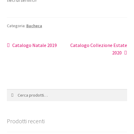
Categoria:
Bacheca
Navigazione
Articolo
Articolo
Catalogo Natale 2019
Catalogo Collezione Estate
precedente:
successivo:
2020
articoli
Cerca:
Cerca
Prodotti recenti