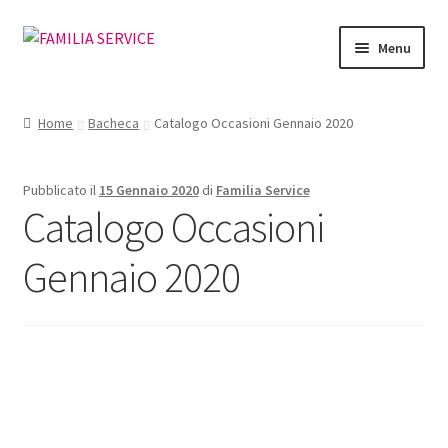
Vai
Vai
Menu
alla
al
navigazione
contenuto
Home
Home
Bacheca
Catalogo Occasioni Gennaio 2020
Vetrina Articoli
Pubblicato il
15 Gennaio 2020
di
Familia Service
Cataloghi
Catalogo Occasioni
Richiesta Cataloghi
Gennaio 2020
Dove
Condizioni
Accedi