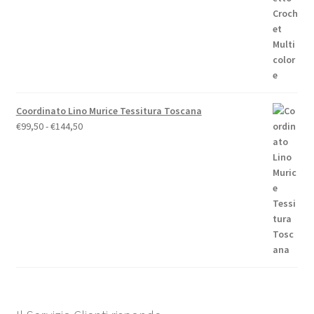
Coordinato Lino Murice Tessitura Toscana
Fascia
€
99,50
-
€
144,50
di
prezzo:
da
€99,50
a
€144,50