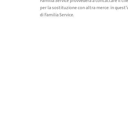
Familia Service provvederà a contattare il cl
per la sostituzione con altra merce: in quest’
di Familia Service.