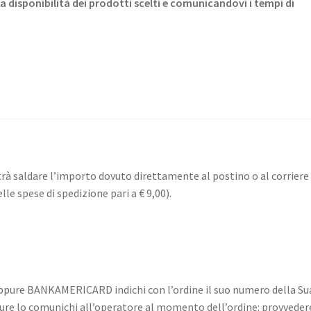
a disponibilità dei prodotti scelti e comunicandovi i tempi di
trà saldare l’importo dovuto direttamente al postino o al corriere
lle spese di spedizione pari a € 9,00).
oppure BANKAMERICARD indichi con l’ordine il suo numero della Su
ppure lo comunichi all’operatore al momento dell’ordine: provved