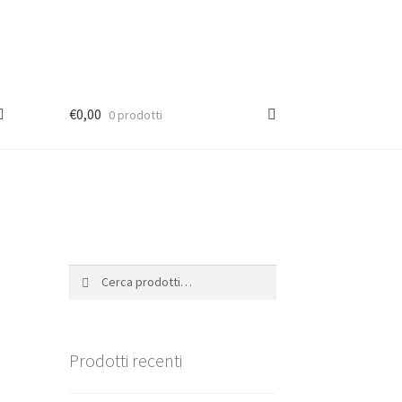
€
0,00
0 prodotti
Cerca:
Cerca
Prodotti recenti