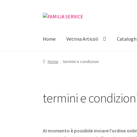
Vai
Vai
alla
al
navigazione
contenuto
Home
Vetrina Articoli
Catalogh
Home
termini e condizioni
termini e condizion
Al momento è possibile inviare l’ordine on