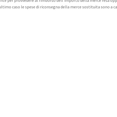
iente per provvedere al rimborso dell’importo della merce resa op
ultimo caso le spese di riconsegna della merce sostituita sono a c