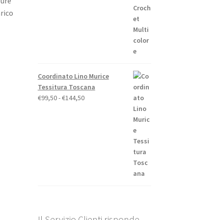
pure
arico
Coordinato Lino Murice
Tessitura Toscana
Fascia
€
99,50
-
€
144,50
di
prezzo:
da
€99,50
a
€144,50
Il Servizio Clienti risponde