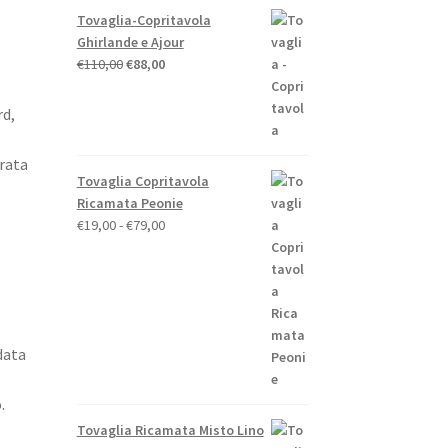
Tovaglia-Copritavola
Ghirlande e Ajour
Il
Il
€
110,00
€
88,00
prezzo
prezzo
originale
attuale
rd,
era:
è:
€110,00.
€88,00.
rata
Tovaglia Copritavola
Ricamata Peonie
Fascia
€
19,00
-
€
79,00
di
prezzo:
da
€19,00
a
data
€79,00
.
Tovaglia Ricamata Misto Lino