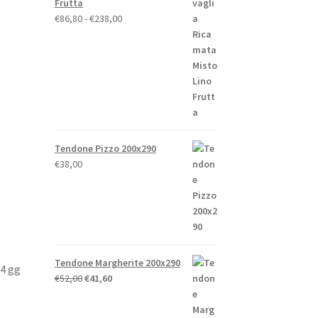
Frutta
Fascia
€
86,80
-
€
238,00
di
prezzo:
da
€86,80
a
€238,00
Tendone Pizzo 200x290
€
38,00
Tendone Margherite 200x290
14 gg
Il
Il
€
52,00
€
41,60
prezzo
prezzo
originale
attuale