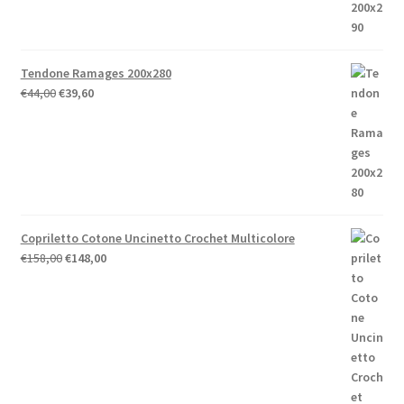
Tendone Ramages 200x280
Il
Il
€
44,00
€
39,60
prezzo
prezzo
originale
attuale
era:
è:
€44,00.
€39,60.
Copriletto Cotone Uncinetto Crochet Multicolore
Il
Il
€
158,00
€
148,00
prezzo
prezzo
originale
attuale
era:
è:
€158,00.
€148,00.