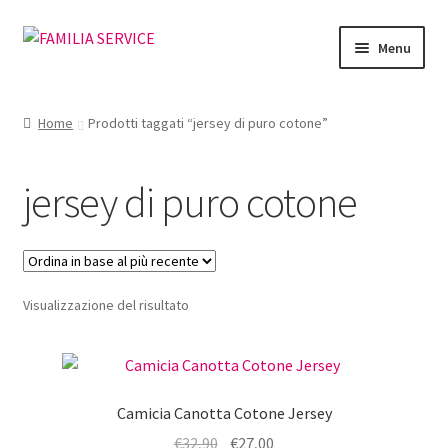
Vai
Vai
Menu
alla
al
navigazione
contenuto
Home
Home
Prodotti taggati “jersey di puro cotone”
Vetrina Articoli
jersey di puro cotone
Cataloghi
Richiesta Cataloghi
Visualizzazione del risultato
Dove
Condizioni
Camicia Canotta Cotone Jersey
Accedi
Il
Il
€
32,90
€
27,00