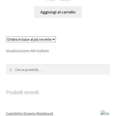
prezzo
prezzo
originale
attuale
Aggiungi al carrello
era:
è:
€32,90.
€27,00.
Visualizzazione del risultato
Cerca:
Cerca
Prodotti recenti
Copriletto Oceano Matelassè