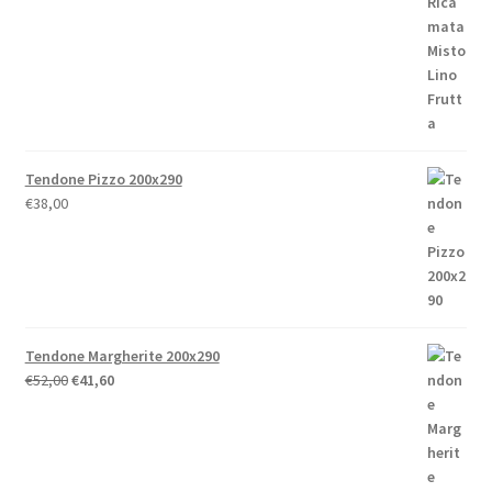
prezzo:
da
€86,80
a
€238,00
Tendone Pizzo 200x290
€
38,00
Tendone Margherite 200x290
Il
Il
€
52,00
€
41,60
prezzo
prezzo
originale
attuale
era:
è:
€52,00.
€41,60.