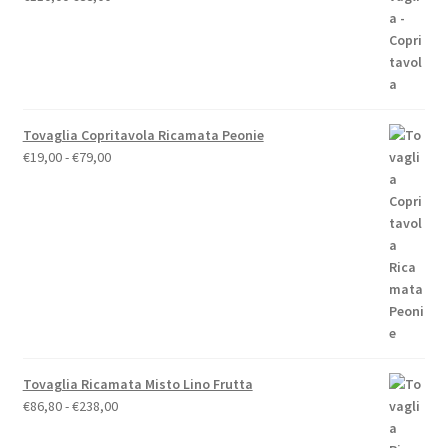
prezzo
prezzo
originale
attuale
era:
è:
€110,00.
€88,00.
Tovaglia Copritavola Ricamata Peonie
Fascia
€
19,00
-
€
79,00
di
prezzo:
da
€19,00
a
€79,00
Tovaglia Ricamata Misto Lino Frutta
Fascia
€
86,80
-
€
238,00
di