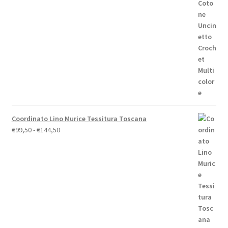
originale
attuale
era:
è:
€158,00.
€148,00.
Coordinato Lino Murice Tessitura Toscana
Fascia
€
99,50
-
€
144,50
di
prezzo:
da
€99,50
a
€144,50