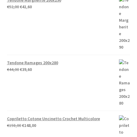
Tendone Margherite 200x290
Il
Il
€
52,00
€
41,60
prezzo
prezzo
originale
attuale
era:
è:
€52,00.
€41,60.
Tendone Ramages 200x280
Il
Il
€
44,00
€
39,60
prezzo
prezzo
originale
attuale
era:
è:
€44,00.
€39,60.
Copriletto Cotone Uncinetto Crochet Multicolore
Il
Il
€
158,00
€
148,00
prezzo
prezzo