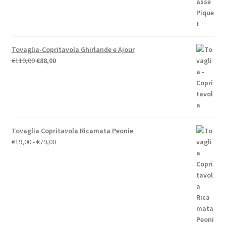
Tovaglia-Copritavola Ghirlande e Ajour
Il
Il
€
110,00
€
88,00
prezzo
prezzo
originale
attuale
era:
è:
€110,00.
€88,00.
Tovaglia Copritavola Ricamata Peonie
Fascia
€
19,00
-
€
79,00
di
prezzo:
da
€19,00
a
€79,00