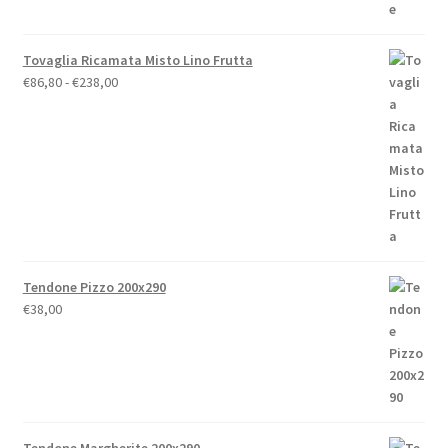
Tovaglia Ricamata Misto Lino Frutta
Fascia
€
86,80
-
€
238,00
di
prezzo:
da
€86,80
a
€238,00
Tendone Pizzo 200x290
€
38,00