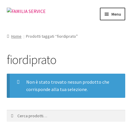
Vai
Vai
Menu
alla
al
navigazione
contenuto
Home
Home
Prodotti taggati “fiordiprato”
Vetrina Articoli
fiordiprato
Cataloghi
Richiesta Cataloghi
Non è stato trovato nessun prodotto che
corrisponde alla tua selezione.
Dove
Condizioni
Cerca:
Cerca
Accedi