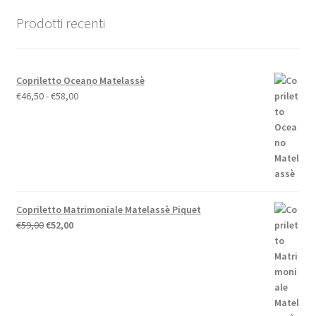
Prodotti recenti
Copriletto Oceano Matelassè
Fascia
€
46,50
-
€
58,00
di
prezzo:
da
€46,50
a
€58,00
Copriletto Matrimoniale Matelassè Piquet
Il
Il
€
59,00
€
52,00
prezzo
prezzo
originale
attuale
era:
è:
€59,00.
€52,00.