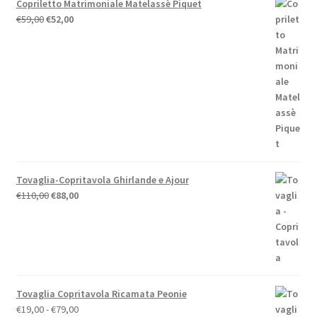
Copriletto Matrimoniale Matelassè Piquet
Il
Il
€
59,00
€
52,00
prezzo
prezzo
originale
attuale
era:
è:
€59,00.
€52,00.
Tovaglia-Copritavola Ghirlande e Ajour
Il
Il
€
110,00
€
88,00
prezzo
prezzo
originale
attuale
era:
è:
€110,00.
€88,00.
Tovaglia Copritavola Ricamata Peonie
Fascia
€
19,00
-
€
79,00