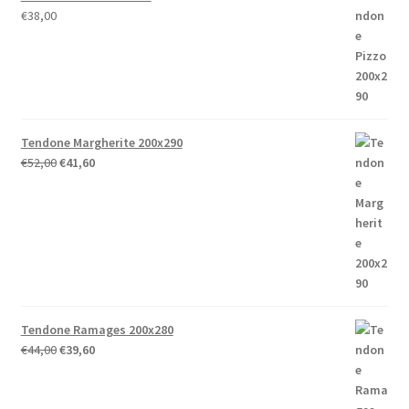
€
38,00
Tendone Margherite 200x290
Il
Il
€
52,00
€
41,60
prezzo
prezzo
originale
attuale
era:
è:
€52,00.
€41,60.
Tendone Ramages 200x280
Il
Il
€
44,00
€
39,60
prezzo
prezzo
originale
attuale