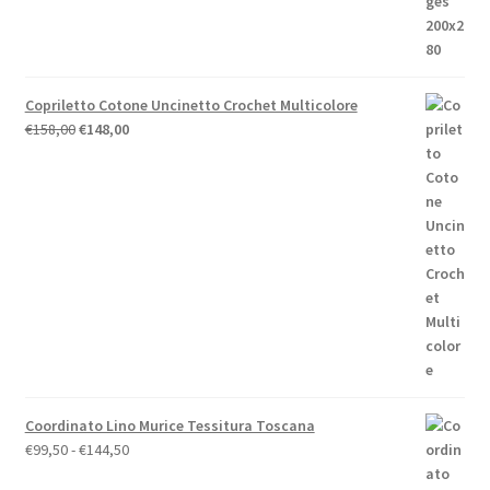
era:
è:
€44,00.
€39,60.
Copriletto Cotone Uncinetto Crochet Multicolore
Il
Il
€
158,00
€
148,00
prezzo
prezzo
originale
attuale
era:
è:
€158,00.
€148,00.
Coordinato Lino Murice Tessitura Toscana
Fascia
€
99,50
-
€
144,50
di