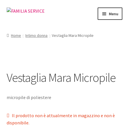
Vai
Vai
Menu
alla
al
navigazione
contenuto
Home
Home
Intimo donna
Vestaglia Mara Micropile
Vetrina Articoli
Cataloghi
Vestaglia Mara Micropile
Richiesta Cataloghi
Dove
micropile di poliestere
Condizioni
Il prodotto non è attualmente in magazzino e non è
Accedi
disponibile.