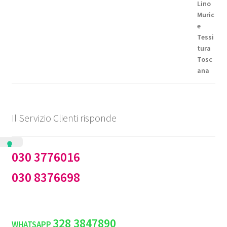
prezzo:
da
€99,50
a
€144,50
Il Servizio Clienti risponde
030 3776016
030 8376698
328 3847890
WHATSAPP