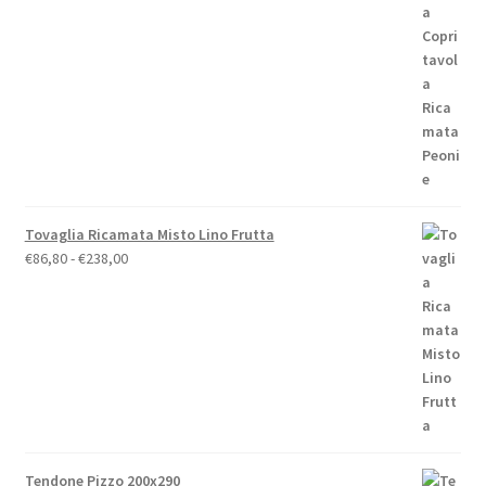
di
prezzo:
da
€19,00
a
€79,00
Tovaglia Ricamata Misto Lino Frutta
Fascia
€
86,80
-
€
238,00
di
prezzo:
da
€86,80
a
€238,00
Tendone Pizzo 200x290