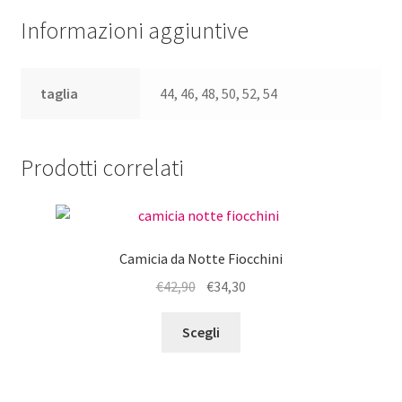
Informazioni aggiuntive
taglia
44, 46, 48, 50, 52, 54
Prodotti correlati
Camicia da Notte Fiocchini
Il
Il
€
42,90
€
34,30
prezzo
prezzo
Questo
originale
attuale
Scegli
prodotto
era:
è:
ha
€42,90.
€34,30.
più