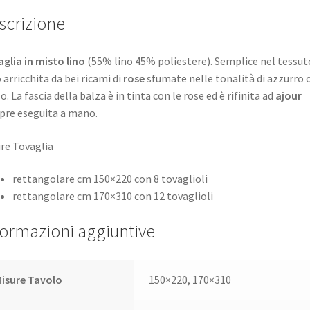
scrizione
glia in misto lino
(55% lino 45% poliestere). Semplice nel tessuto
 arricchita da bei ricami di
rose
sfumate nelle tonalità di azzurro 
lo. La fascia della balza è in tinta con le rose ed è rifinita ad
ajour
re eseguita a mano.
re Tovaglia
rettangolare cm 150×220 con 8 tovaglioli
rettangolare cm 170×310 con 12 tovaglioli
formazioni aggiuntive
isure Tavolo
150×220, 170×310