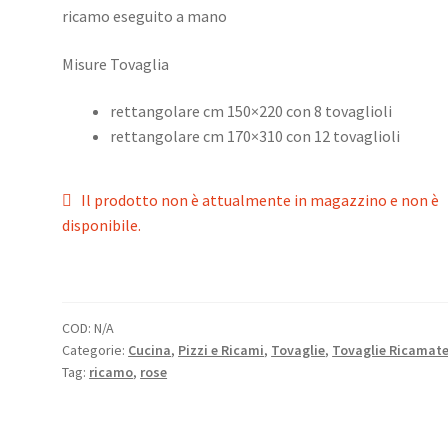
ricamo eseguito a mano
Misure Tovaglia
rettangolare cm 150×220 con 8 tovaglioli
rettangolare cm 170×310 con 12 tovaglioli
Il prodotto non è attualmente in magazzino e non è
disponibile.
COD:
N/A
Categorie:
Cucina
,
Pizzi e Ricami
,
Tovaglie
,
Tovaglie Ricamat
Tag:
ricamo
,
rose