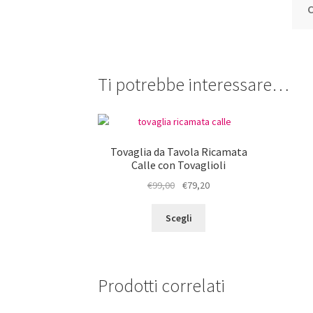
Ti potrebbe interessare…
Tovaglia da Tavola Ricamata
Calle con Tovaglioli
Il
Il
€
99,00
€
79,20
prezzo
prezzo
Questo
originale
attuale
Scegli
prodotto
era:
è:
ha
€99,00.
€79,20.
più
varianti.
Prodotti correlati
Le
opzioni