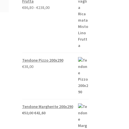
Frutta
Fascia
€
86,80
-
€
238,00
di
prezzo:
da
€86,80
a
€238,00
Tendone Pizzo 200x290
€
38,00
Tendone Margherite 200x290
Il
Il
€
52,00
€
41,60
prezzo
prezzo
originale
attuale