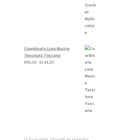
Coordinato Lino Murice
Tessitura Toscana
Fascia
€
99,50
-
€
144,50
di
prezzo:
da
€99,50
a
€144,50
Il Servizio Clienti risponde