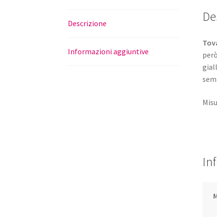
De
Descrizione
Tova
Informazioni aggiuntive
però
gial
semp
Misu
In
M