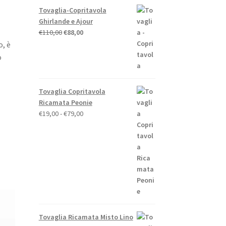
Tovaglia-Copritavola
Ghirlande e Ajour
Il
Il
€
110,00
€
88,00
prezzo
prezzo
, è
originale
attuale
o
era:
è:
€110,00.
€88,00.
Tovaglia Copritavola
Ricamata Peonie
Fascia
€
19,00
-
€
79,00
di
prezzo:
da
€19,00
a
€79,00
Tovaglia Ricamata Misto Lino