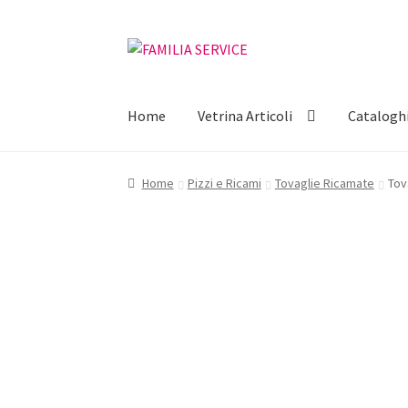
Vai
Vai
alla
al
navigazione
contenuto
Home
Vetrina Articoli
Catalogh
Home
Pizzi e Ricami
Tovaglie Ricamate
Tov