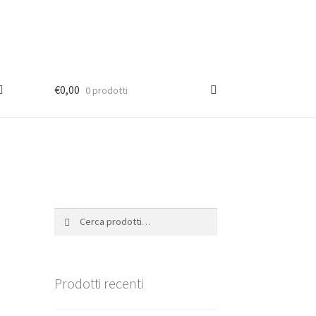
€
0,00
0 prodotti
Cerca:
Cerca
Prodotti recenti