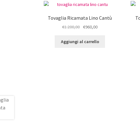
possono
essere
scelte
Tovaglia Ricamata Lino Cantù
T
nella
Il
Il
€
1.200,00
€
960,00
pagina
prezzo
prezzo
del
originale
attuale
Aggiungi al carrello
prodotto
era:
è:
€1.200,00.
€960,00.