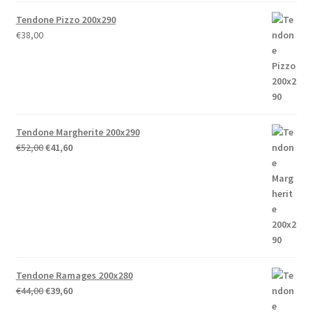
Tendone Pizzo 200x290
€
38,00
Tendone Margherite 200x290
Il
Il
€
52,00
€
41,60
prezzo
prezzo
originale
attuale
era:
è:
€52,00.
€41,60.
Tendone Ramages 200x280
Il
Il
€
44,00
€
39,60
prezzo
prezzo