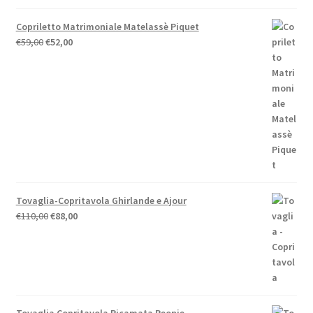
€58,00
Copriletto Matrimoniale Matelassè Piquet
Il
Il
€
59,00
€
52,00
prezzo
prezzo
originale
attuale
era:
è:
€59,00.
€52,00.
Tovaglia-Copritavola Ghirlande e Ajour
Il
Il
€
110,00
€
88,00
prezzo
prezzo
originale
attuale
era:
è:
€110,00.
€88,00.