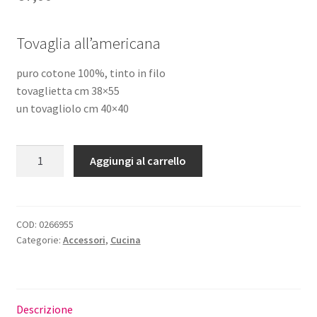
menu
child
Tovaglia all’americana
puro cotone 100%, tinto in filo
tovaglietta cm 38×55
un tovagliolo cm 40×40
Tovaglia
Aggiungi al carrello
Americana
Ricamato
Fattoria
quantità
COD:
0266955
Categorie:
Accessori
,
Cucina
Descrizione