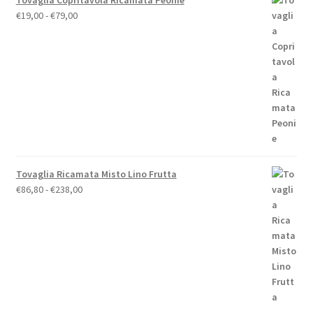
Tovaglia Copritavola Ricamata Peonie
Fascia
€
19,00
-
€
79,00
di
prezzo:
da
€19,00
a
€79,00
Tovaglia Ricamata Misto Lino Frutta
Fascia
€
86,80
-
€
238,00
di
prezzo:
da
€86,80
a
€238,00