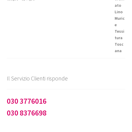
di
prezzo:
da
€99,50
a
€144,50
Il Servizio Clienti risponde
030 3776016
030 8376698