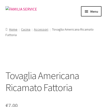
Vai
Vai
Menu
alla
al
navigazione
contenuto
Home
Home
Cucina
Accessori
Tovaglia Americana Ricamato
Espandi
Fattoria
Vetrina Articoli
il
menu
Cataloghi
child
Richiesta Cataloghi
Tovaglia Americana
Dove
Ricamato Fattoria
Condizioni
Espandi
Accedi
il
€
7,00