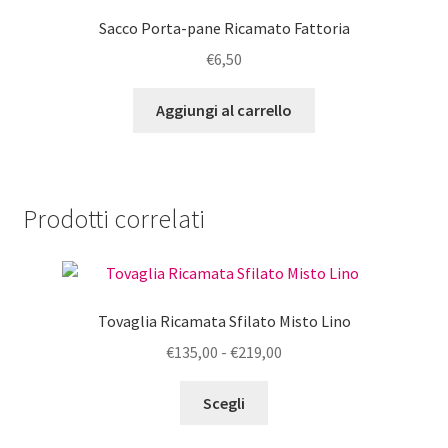
Sacco Porta-pane Ricamato Fattoria
€
6,50
Aggiungi al carrello
Prodotti correlati
Tovaglia Ricamata Sfilato Misto Lino
Fascia
€
135,00
-
€
219,00
di
Questo
prezzo:
Scegli
prodotto
da
ha