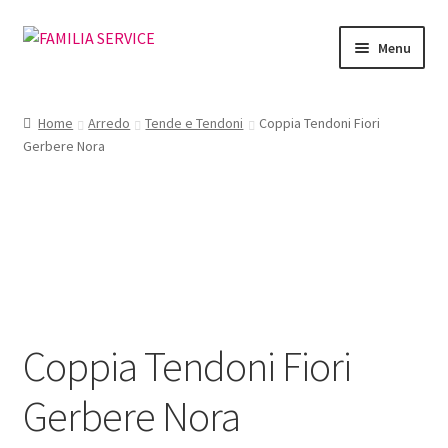
Vai
Vai
Menu
alla
al
navigazione
contenuto
Home
Home
Arredo
Tende e Tendoni
Coppia Tendoni Fiori
Gerbere Nora
Vetrina Articoli
Cataloghi
Richiesta Cataloghi
Dove
Coppia Tendoni Fiori
Condizioni
Gerbere Nora
Accedi