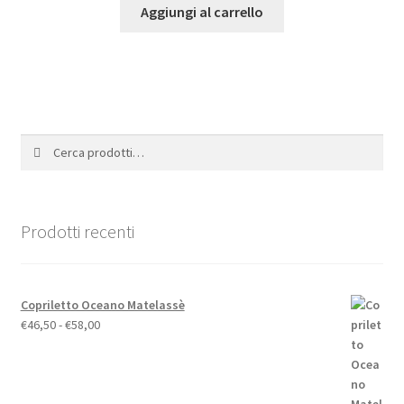
originale
attuale
Aggiungi al carrello
era:
è:
€368,00.
€294,40.
Cerca:
Cerca
Prodotti recenti
Copriletto Oceano Matelassè
Fascia
€
46,50
-
€
58,00
di
prezzo:
da
€46,50