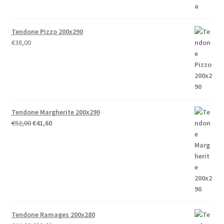
Tendone Pizzo 200x290
€
38,00
Tendone Margherite 200x290
Il
Il
€
52,00
€
41,60
prezzo
prezzo
originale
attuale
era:
è:
€52,00.
€41,60.
Tendone Ramages 200x280