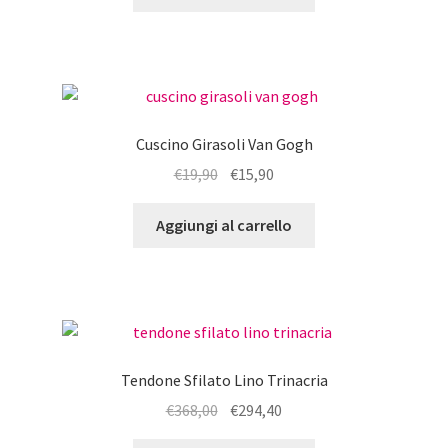
era:
è:
€24,00.
€19,20.
Cuscino Girasoli Van Gogh
Il
Il
€
19,90
€
15,90
prezzo
prezzo
originale
attuale
Aggiungi al carrello
era:
è:
€19,90.
€15,90.
Tendone Sfilato Lino Trinacria
Il
Il
€
368,00
€
294,40
prezzo
prezzo