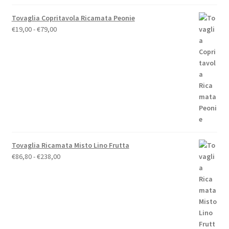
Tovaglia Copritavola Ricamata Peonie
Fascia
€
19,00
-
€
79,00
di
prezzo:
da
€19,00
a
€79,00
Tovaglia Ricamata Misto Lino Frutta
Fascia
€
86,80
-
€
238,00
di
prezzo:
da
€86,80
a
€238,00