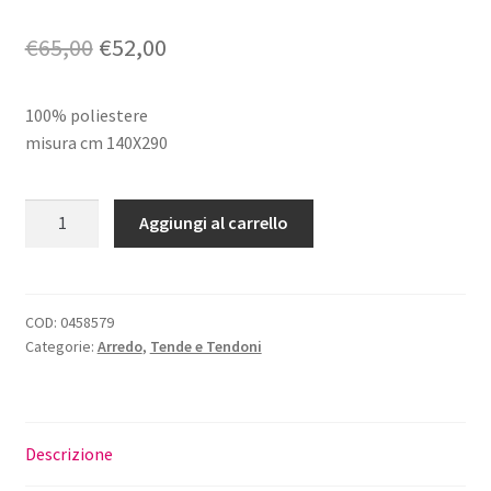
Il
Il
€
65,00
€
52,00
prezzo
prezzo
100% poliestere
originale
attuale
misura cm 140X290
era:
è:
€65,00.
€52,00.
Coppia
Aggiungi al carrello
Tendoni
Fiori
Gerbere
Nora
COD:
0458579
Categorie:
Arredo
,
Tende e Tendoni
quantità
Descrizione