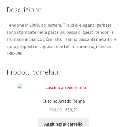
Descrizione
Tendone
in 100% poliestere. Tralci di eleganti gerbere
sono stampate nella parte più bassa di questi tendoni e
sfumano in bianco più in alto. Hanno passanti metallici e
sono proposti in coppia: i due teli misurano ognuno cm
140X290.
Prodotti correlati
Cuscino Arredo Renna
Il
Il
€
24,00
€
19,20
prezzo
prezzo
originale
attuale
Aggiungi al carrello