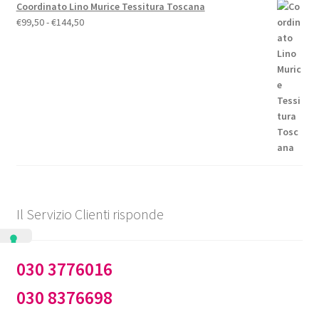
Coordinato Lino Murice Tessitura Toscana
Fascia
€
99,50
-
€
144,50
di
prezzo:
da
€99,50
a
€144,50
Il Servizio Clienti risponde
030 3776016
030 8376698