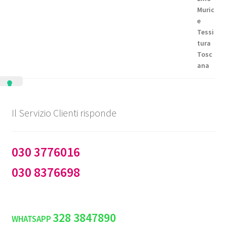
da
€99,50
a
€144,50
Il Servizio Clienti risponde
030 3776016
030 8376698
328 3847890
WHATSAPP