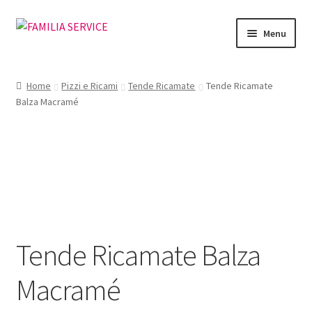
Vai
Vai
Menu
alla
al
navigazione
contenuto
Home
Home
Pizzi e Ricami
Tende Ricamate
Tende Ricamate
Balza Macramé
Vetrina Articoli
Cataloghi
Richiesta Cataloghi
Dove
Tende Ricamate Balza
Condizioni
Macramé
Accedi