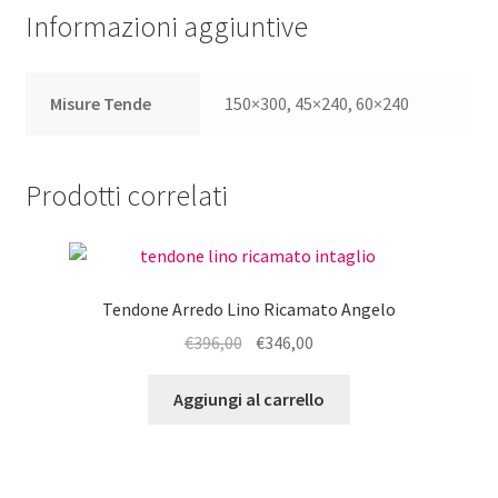
Informazioni aggiuntive
Misure Tende
150×300, 45×240, 60×240
Prodotti correlati
Tendone Arredo Lino Ricamato Angelo
Il
Il
€
396,00
€
346,00
prezzo
prezzo
originale
attuale
Aggiungi al carrello
era:
è:
€396,00.
€346,00.