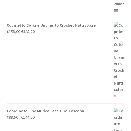
€44,00.
€39,60.
Copriletto Cotone Uncinetto Crochet Multicolore
Il
Il
€
158,00
€
148,00
prezzo
prezzo
originale
attuale
era:
è:
€158,00.
€148,00.
Coordinato Lino Murice Tessitura Toscana
Fascia
€
99,50
-
€
144,50
di
prezzo: