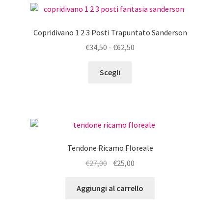
Copridivano 1 2 3 Posti Trapuntato Sanderson
Fascia
€
34,50
-
€
62,50
di
Questo
prezzo:
Scegli
prodotto
da
ha
€34,50
più
a
varianti.
€62,50
Le
opzioni
Tendone Ricamo Floreale
possono
Il
Il
€
27,00
€
25,00
essere
prezzo
prezzo
scelte
originale
attuale
Aggiungi al carrello
nella
era:
è:
pagina
€27,00.
€25,00.
del