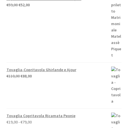
Il
Il
€
59,00
€
52,00
prezzo
prezzo
originale
attuale
era:
è:
€59,00.
€52,00.
Tovaglia-Copritavola Ghirlande e Ajour
Il
Il
€
110,00
€
88,00
prezzo
prezzo
originale
attuale
era:
è:
€110,00.
€88,00.
Tovaglia Copritavola Ricamata Peonie
Fascia
€
19,00
-
€
79,00