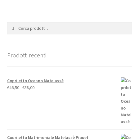
prodotto
Cerca:
Cerca
Prodotti recenti
Copriletto Oceano Matelassè
Fascia
€
46,50
-
€
58,00
di
prezzo:
da
€46,50
a
€58,00
Copriletto Matrimoniale Matelassè Piquet