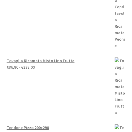
di
prezzo:
da
€19,00
a
€79,00
Tovaglia Ricamata Misto Lino Frutta
Fascia
€
86,80
-
€
238,00
di
prezzo:
da
€86,80
a
€238,00
Tendone Pizzo 200x290