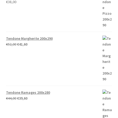
€
38,00
Tendone Margherite 200x290
Il
Il
€
52,00
€
41,60
prezzo
prezzo
originale
attuale
era:
è:
€52,00.
€41,60.
Tendone Ramages 200x280
Il
Il
€
44,00
€
39,60
prezzo
prezzo
originale
attuale
era:
è: