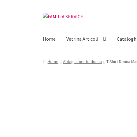
Vai
Vai
alla
al
navigazione
contenuto
Home
Vetrina Articoli
Catalogh
Home
Abbigliamento donna
T-Shirt Donna Ma