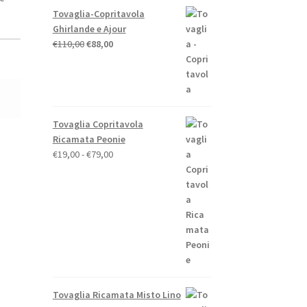
Tovaglia-Copritavola
Ghirlande e Ajour
Il
Il
€
110,00
€
88,00
prezzo
prezzo
originale
attuale
era:
è:
€110,00.
€88,00.
Tovaglia Copritavola
Ricamata Peonie
Fascia
€
19,00
-
€
79,00
di
prezzo:
da
€19,00
a
€79,00
o
e
Tovaglia Ricamata Misto Lino
to