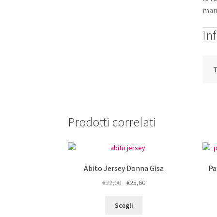
man
In
T
Prodotti correlati
Abito Jersey Donna Gisa
Pa
Il
Il
€
32,00
€
25,60
prezzo
prezzo
Questo
originale
attuale
Scegli
prodotto
era:
è: