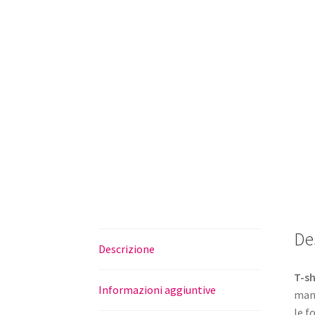
De
Descrizione
T-sh
Informazioni aggiuntive
mani
le f