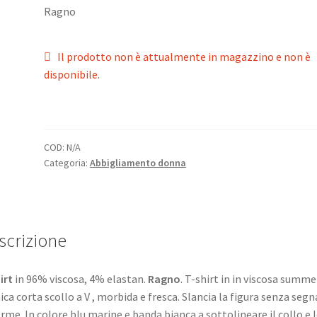
Ragno
Il prodotto non è attualmente in magazzino e non è
disponibile.
COD:
N/A
Categoria:
Abbigliamento donna
scrizione
irt
in 96% viscosa, 4% elastan.
Ragno
. T-shirt in in viscosa summe
ca corta scollo a V , morbida e fresca. Slancia la figura senza segn
orme. In colore blu marine e banda bianca a sottolineare il collo e 