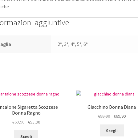
iche.
formazioni aggiuntive
aglia
2°, 3°, 4°, 5°, 6°
ntalone Sigaretta Scozzese
Giacchino Donna Diana
Donna Ragno
Il
Il
€
99,90
€
69,90
Il
Il
€
69,90
€
55,90
prezzo
prezz
Questo
prezzo
prezzo
originale
attual
Scegli
Questo
prodot
originale
attuale
era:
è:
Scegli