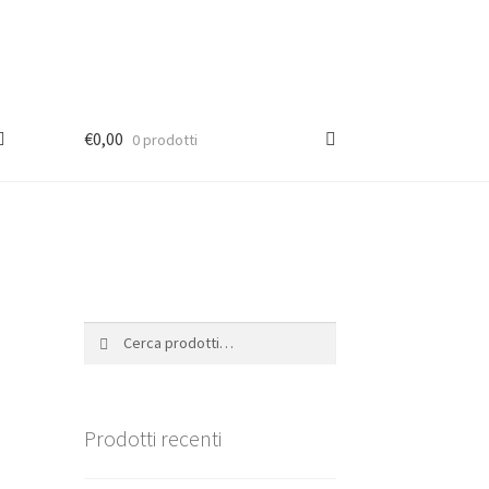
€
0,00
0 prodotti
Cerca:
Cerca
Prodotti recenti