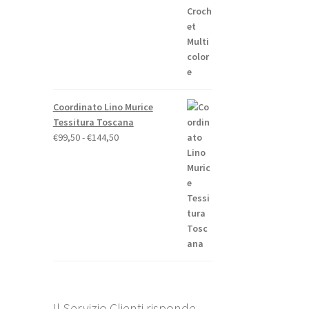
Coordinato Lino Murice
Tessitura Toscana
Fascia
€
99,50
-
€
144,50
di
prezzo:
da
€99,50
a
€144,50
Il Servizio Clienti risponde