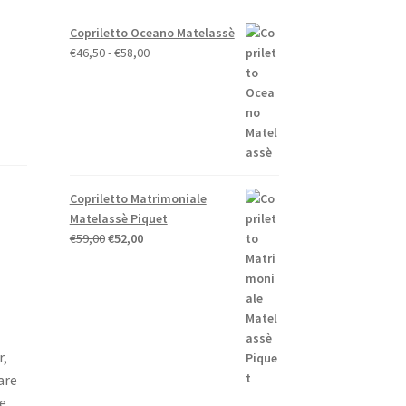
Copriletto Oceano Matelassè
Fascia
€
46,50
-
€
58,00
di
prezzo:
da
€46,50
a
€58,00
Copriletto Matrimoniale
Matelassè Piquet
Il
Il
€
59,00
€
52,00
prezzo
prezzo
originale
attuale
era:
è:
€59,00.
€52,00.
r,
are
le