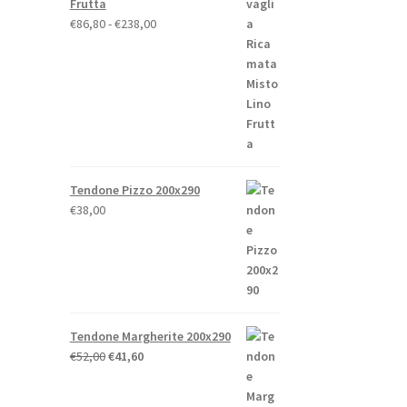
Frutta
.
Fascia
€
86,80
-
€
238,00
di
prezzo:
da
€86,80
o
a
€238,00
Tendone Pizzo 200x290
€
38,00
to
Tendone Margherite 200x290
Il
Il
€
52,00
€
41,60
prezzo
prezzo
originale
attuale