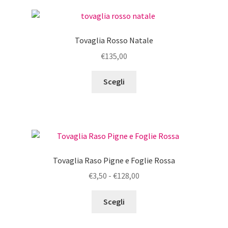
Tovaglia Rosso Natale
€
135,00
Questo
Scegli
prodotto
ha
più
varianti.
Le
opzioni
Tovaglia Raso Pigne e Foglie Rossa
possono
Fascia
€
3,50
-
€
128,00
essere
di
scelte
Questo
prezzo:
Scegli
nella
prodotto
da
pagina
ha
€3,50