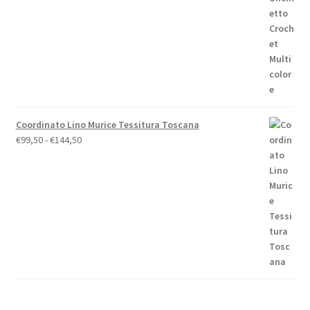
Coordinato Lino Murice Tessitura Toscana
Fascia
€
99,50
-
€
144,50
di
prezzo:
da
€99,50
a
€144,50