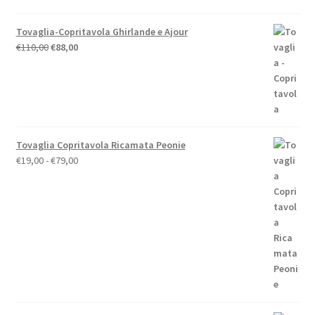
Tovaglia-Copritavola Ghirlande e Ajour
Il
Il
€
110,00
€
88,00
prezzo
prezzo
originale
attuale
era:
è:
€110,00.
€88,00.
Tovaglia Copritavola Ricamata Peonie
Fascia
€
19,00
-
€
79,00
di
prezzo:
da
€19,00
a
€79,00