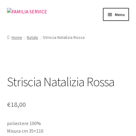
Vai
Vai
Menu
alla
al
navigazione
contenuto
Home
Home
Natale
Striscia Natalizia Rossa
Vetrina Articoli
Cataloghi
Striscia Natalizia Rossa
Richiesta Cataloghi
Dove
€
18,00
Condizioni
poliestere 100%
Accedi
Misura cm 35×110