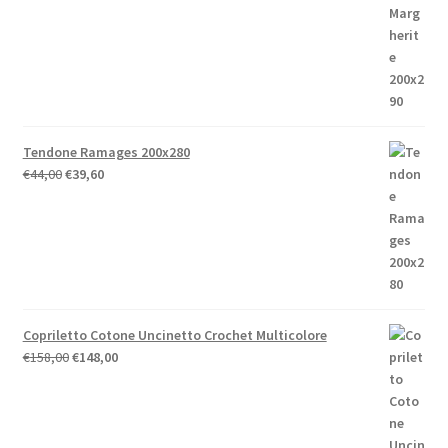
originale
attuale
era:
è:
€52,00.
€41,60.
Tendone Ramages 200x280
Il
Il
€
44,00
€
39,60
prezzo
prezzo
originale
attuale
era:
è:
€44,00.
€39,60.
Copriletto Cotone Uncinetto Crochet Multicolore
Il
Il
€
158,00
€
148,00
prezzo
prezzo
originale
attuale
era:
è:
€158,00.
€148,00.