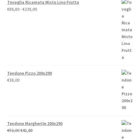
Tovaglia Ricamata Misto Lino Frutta
Fascia
€
86,80
-
€
238,00
di
prezzo:
da
€86,80
a
€238,00
Tendone Pizzo 200x290
€
38,00
Tendone Margherite 200x290
Il
Il
€
52,00
€
41,60
prezzo
prezzo