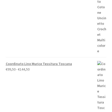
prezzo
prezzo
originale
attuale
era:
è:
€158,00.
€148,00.
Coordinato Lino Murice Tessitura Toscana
Fascia
€
99,50
-
€
144,50
di
prezzo:
da
€99,50
a
€144,50