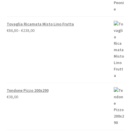
Tovaglia Ricamata Misto Lino Frutta
Fascia
€
86,80
-
€
238,00
di
prezzo:
da
€86,80
a
€238,00
Tendone Pizzo 200x290
€
38,00