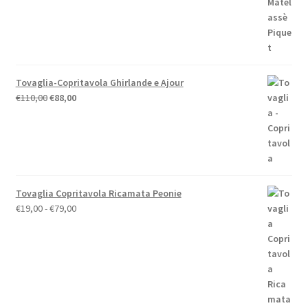
Tovaglia-Copritavola Ghirlande e Ajour
Il
Il
€
110,00
€
88,00
prezzo
prezzo
originale
attuale
era:
è:
€110,00.
€88,00.
Tovaglia Copritavola Ricamata Peonie
Fascia
€
19,00
-
€
79,00
di
prezzo:
da
€19,00
a
€79,00