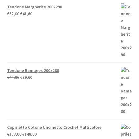
Tendone Margherite 200x290
Il
Il
€
52,00
€
41,60
prezzo
prezzo
originale
attuale
era:
è:
€52,00.
€41,60.
Tendone Ramages 200x280
Il
Il
€
44,00
€
39,60
prezzo
prezzo
originale
attuale
era:
è:
€44,00.
€39,60.
Copriletto Cotone Uncinetto Crochet Multicolore
Il
Il
€
158,00
€
148,00