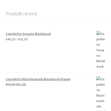
Prodotti recenti
Copriletto Oceano Matelassè
Fascia
€
46,50
-
€
58,00
di
prezzo:
da
€46,50
a
€58,00
Copriletto Matrimoniale Matelassè Piquet
Il
Il
€
59,00
€
52,00
prezzo
prezzo
originale
attuale
era:
è:
€59,00.
€52,00.