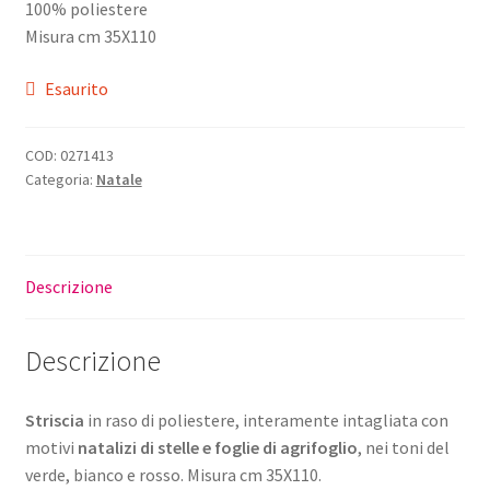
100% poliestere
originale
attuale
Misura cm 35X110
era:
è:
Esaurito
€18,00.
€14,40.
COD:
0271413
Categoria:
Natale
Descrizione
Descrizione
Striscia
in raso di poliestere, interamente intagliata con
motivi
natalizi di stelle e foglie di agrifoglio
, nei toni del
verde, bianco e rosso. Misura cm 35X110.