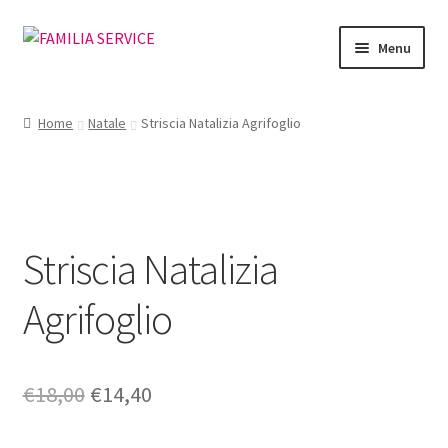
Vai
Vai
Menu
alla
al
navigazione
contenuto
Home
Home
Natale
Striscia Natalizia Agrifoglio
Vetrina Articoli
Cataloghi
Striscia Natalizia
Richiesta Cataloghi
Agrifoglio
Dove
Condizioni
Il
Il
€
18,00
€
14,40
Accedi
prezzo
prezzo