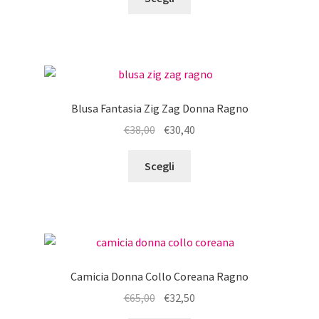
prodotto
era:
è:
ha
€112,00.
€56,00.
più
varianti.
Le
opzioni
Blusa Fantasia Zig Zag Donna Ragno
possono
Il
Il
€
38,00
€
30,40
essere
prezzo
prezzo
scelte
Questo
originale
attuale
Scegli
nella
prodotto
era:
è:
pagina
ha
€38,00.
€30,40.
del
più
prodotto
varianti.
Le
opzioni
Camicia Donna Collo Coreana Ragno
possono
Il
Il
€
65,00
€
32,50
essere
prezzo
prezzo
scelte