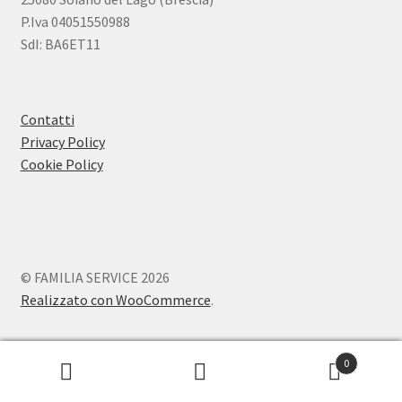
P.Iva 04051550988
SdI: BA6ET11
Contatti
Privacy Policy
Cookie Policy
© FAMILIA SERVICE 2026
Realizzato con WooCommerce
.
0
Cerca:
Cerca