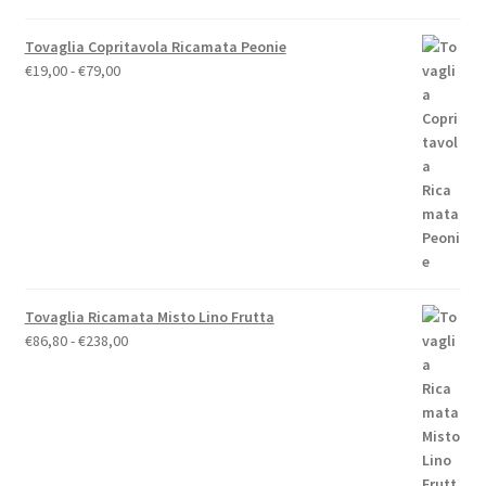
Tovaglia Copritavola Ricamata Peonie
Fascia
€
19,00
-
€
79,00
di
prezzo:
da
€19,00
a
€79,00
Tovaglia Ricamata Misto Lino Frutta
Fascia
€
86,80
-
€
238,00
di
prezzo:
da
€86,80
a
€238,00