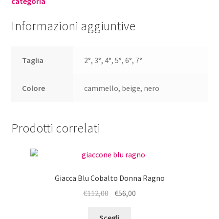
categoria
Informazioni aggiuntive
Taglia
2°, 3°, 4°, 5°, 6°, 7°
Colore
cammello, beige, nero
Prodotti correlati
Giacca Blu Cobalto Donna Ragno
Il
Il
€
112,00
€
56,00
prezzo
prezzo
Questo
originale
attuale
Scegli