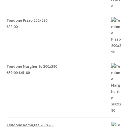
Tendone Pizzo 200x290
€
38,00
Tendone Margherite 200x290
Il
Il
€
52,00
€
41,60
prezzo
prezzo
originale
attuale
era:
è:
€52,00.
€41,60.
Tendone Ramages 200x280