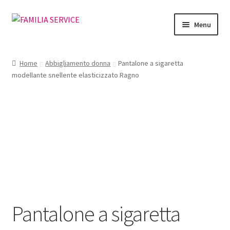
Vai
Vai
Menu
alla
al
navigazione
contenuto
Home
Home
Abbigliamento donna
Pantalone a sigaretta
modellante snellente elasticizzato Ragno
Vetrina Articoli
Cataloghi
Richiesta Cataloghi
Dove
Condizioni
Pantalone a sigaretta
Accedi