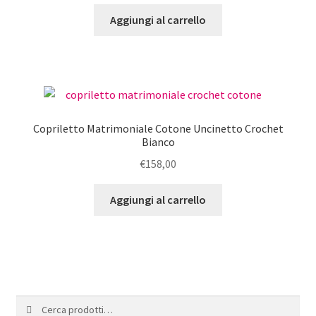
prezzo
prezzo
scelte
originale
attuale
Aggiungi al carrello
nella
era:
è:
pagina
€45,00.
€39,50.
del
prodotto
Copriletto Matrimoniale Cotone Uncinetto Crochet
Bianco
€
158,00
Aggiungi al carrello
Cerca:
Cerca