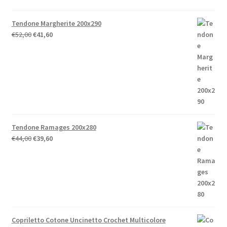
Tendone Margherite 200x290
Il
Il
€
52,00
€
41,60
prezzo
prezzo
originale
attuale
era:
è:
€52,00.
€41,60.
Tendone Ramages 200x280
Il
Il
€
44,00
€
39,60
prezzo
prezzo
originale
attuale
era:
è:
€44,00.
€39,60.
Copriletto Cotone Uncinetto Crochet Multicolore