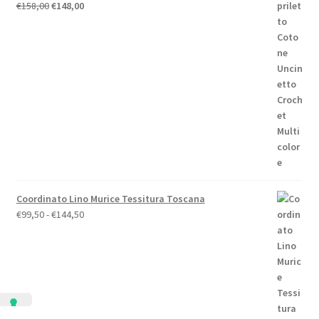
Il
Il
€
158,00
€
148,00
prezzo
prezzo
originale
attuale
era:
è:
€158,00.
€148,00.
Coordinato Lino Murice Tessitura Toscana
Fascia
€
99,50
-
€
144,50
di
prezzo:
da
€99,50
a
€144,50