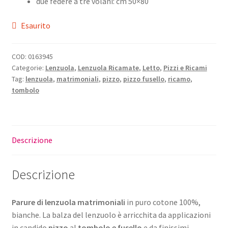
due federe a tre volani: cm 50×80
Esaurito
COD:
0163945
Categorie:
Lenzuola
,
Lenzuola Ricamate
,
Letto
,
Pizzi e Ricami
Tag:
lenzuola
,
matrimoniali
,
pizzo
,
pizzo fusello
,
ricamo
,
tombolo
Descrizione
Descrizione
Parure di lenzuola matrimoniali
in puro cotone 100%,
bianche. La balza del lenzuolo è arricchita da applicazioni
in candido
pizzo
al
tombolo e fusello
e da finissimi