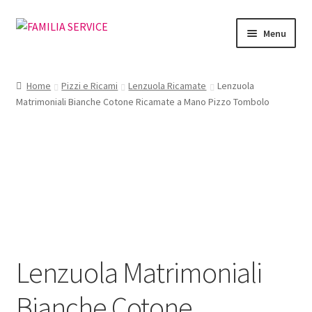
Vai
Vai
Menu
alla
al
navigazione
contenuto
Home
Home
Pizzi e Ricami
Lenzuola Ricamate
Lenzuola
Matrimoniali Bianche Cotone Ricamate a Mano Pizzo Tombolo
Vetrina Articoli
Cataloghi
Richiesta Cataloghi
Dove
Condizioni
Lenzuola Matrimoniali
Accedi
Bianche Cotone