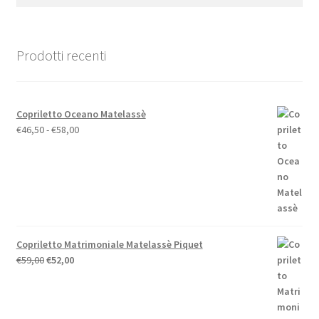
Prodotti recenti
Copriletto Oceano Matelassè
Fascia
€
46,50
-
€
58,00
di
prezzo:
da
€46,50
a
€58,00
Copriletto Matrimoniale Matelassè Piquet
Il
Il
€
59,00
€
52,00
prezzo
prezzo
originale
attuale
era:
è: