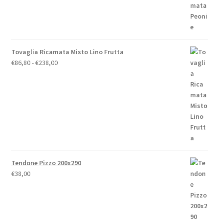
€79,00
Tovaglia Ricamata Misto Lino Frutta
Fascia
€
86,80
-
€
238,00
di
prezzo:
da
€86,80
a
€238,00
Tendone Pizzo 200x290
€
38,00