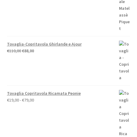
€59,00.
€52,00.
Tovaglia-Copritavola Ghirlande e Ajour
Il
Il
€
110,00
€
88,00
prezzo
prezzo
originale
attuale
era:
è:
€110,00.
€88,00.
Tovaglia Copritavola Ricamata Peonie
Fascia
€
19,00
-
€
79,00
di
prezzo:
da
€19,00
a