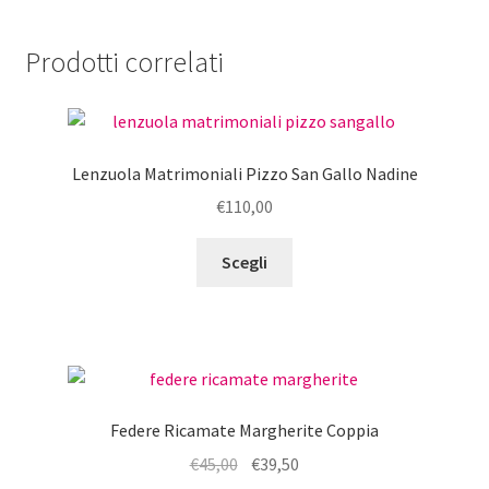
Prodotti correlati
Lenzuola Matrimoniali Pizzo San Gallo Nadine
€
110,00
Questo
Scegli
prodotto
ha
più
varianti.
Le
opzioni
Federe Ricamate Margherite Coppia
possono
Il
Il
€
45,00
€
39,50
essere