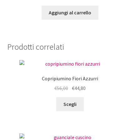
Aggiungi al carrello
Prodotti correlati
Copripiumino Fiori Azzurri
Il
Il
€
56,00
€
44,80
prezzo
prezzo
Questo
originale
attuale
Scegli
prodotto
era:
è:
ha
€56,00.
€44,80.
più
varianti.
Le