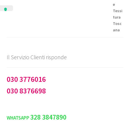
€99,50
a
€144,50
Il Servizio Clienti risponde
030 3776016
030 8376698
328 3847890
WHATSAPP