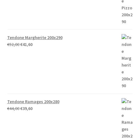
Tendone Margherite 200x290
Il
Il
€
52,00
€
41,60
prezzo
prezzo
originale
attuale
era:
è:
€52,00.
€41,60.
Tendone Ramages 200x280
Il
Il
€
44,00
€
39,60
prezzo
prezzo
originale
attuale
era:
è:
€44,00.
€39,60.