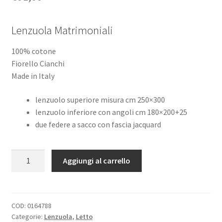
Lenzuola Matrimoniali
100% cotone
Fiorello Cianchi
Made in Italy
lenzuolo superiore misura cm 250×300
lenzuolo inferiore con angoli cm 180×200+25
due federe a sacco con fascia jacquard
Lenzuola
Aggiungi al carrello
Matrimoniali
Cotone
Retrò
Cachemire
COD:
0164788
Categorie:
Lenzuola
,
Letto
quantità