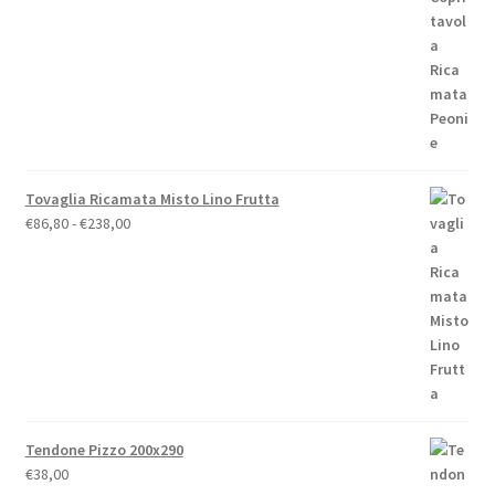
da
€19,00
a
€79,00
Tovaglia Ricamata Misto Lino Frutta
Fascia
€
86,80
-
€
238,00
di
prezzo:
da
€86,80
a
€238,00
Tendone Pizzo 200x290
€
38,00