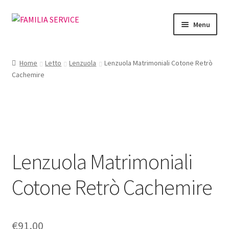
Vai
Vai
Menu
alla
al
navigazione
contenuto
Home
Home
Letto
Lenzuola
Lenzuola Matrimoniali Cotone Retrò
Cachemire
Vetrina Articoli
Cataloghi
Richiesta Cataloghi
Lenzuola Matrimoniali
Dove
Cotone Retrò Cachemire
Condizioni
Accedi
€
91,00