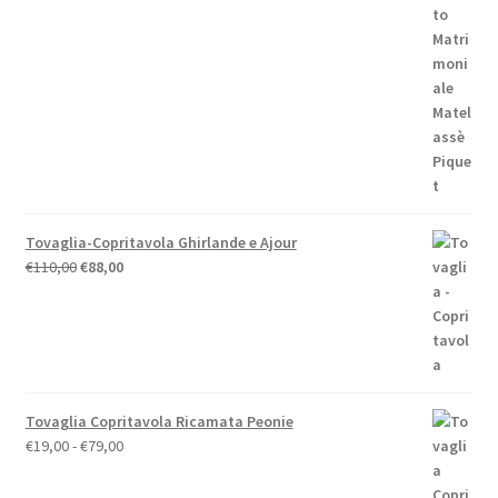
prezzo
prezzo
originale
attuale
era:
è:
€59,00.
€52,00.
Tovaglia-Copritavola Ghirlande e Ajour
Il
Il
€
110,00
€
88,00
prezzo
prezzo
originale
attuale
era:
è:
€110,00.
€88,00.
Tovaglia Copritavola Ricamata Peonie
Fascia
€
19,00
-
€
79,00
di
prezzo: