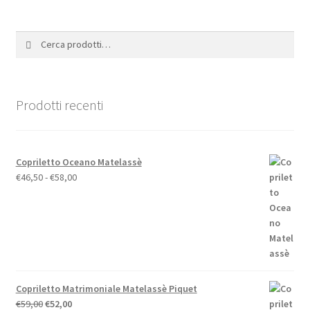
Le
opzioni
Cerca:
Cerca
possono
essere
scelte
nella
Prodotti recenti
pagina
del
prodotto
Copriletto Oceano Matelassè
Fascia
€
46,50
-
€
58,00
di
prezzo:
da
€46,50
a
€58,00
Copriletto Matrimoniale Matelassè Piquet
Il
Il
€
59,00
€
52,00