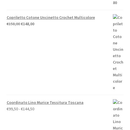
Copriletto Cotone Uncinetto Crochet Multicolore
Il
Il
€
158,00
€
148,00
prezzo
prezzo
originale
attuale
era:
è:
€158,00.
€148,00.
Coordinato Lino Murice Tessitura Toscana
Fascia
€
99,50
-
€
144,50
di
prezzo:
da