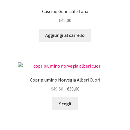
opzioni
Cuscino Guanciale Lana
possono
€
42,00
essere
scelte
Aggiungi al carrello
nella
pagina
del
prodotto
Copripiumino Norvegia Alberi Cuori
Il
Il
€
49,50
€
39,60
prezzo
prezzo
Questo
originale
attuale
Scegli
prodotto
era:
è:
ha
€49,50.
€39,60.
più
varianti.