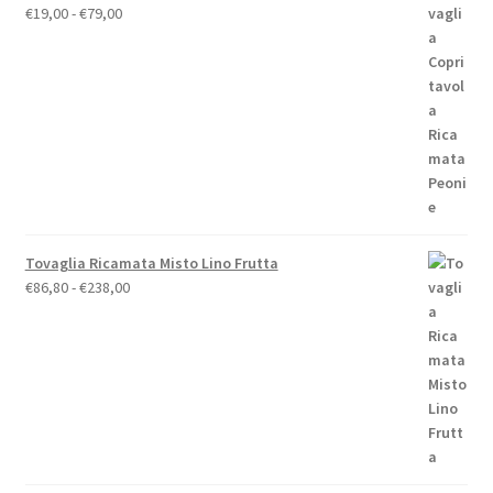
Fascia
€
19,00
-
€
79,00
di
prezzo:
da
€19,00
a
€79,00
Tovaglia Ricamata Misto Lino Frutta
Fascia
€
86,80
-
€
238,00
di
prezzo:
da
€86,80
a
€238,00