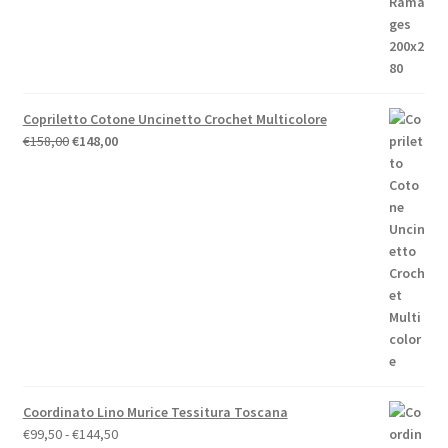
originale
attuale
era:
è:
€44,00.
€39,60.
Copriletto Cotone Uncinetto Crochet Multicolore
Il
Il
€
158,00
€
148,00
prezzo
prezzo
originale
attuale
era:
è:
€158,00.
€148,00.
Coordinato Lino Murice Tessitura Toscana
Fascia
€
99,50
-
€
144,50