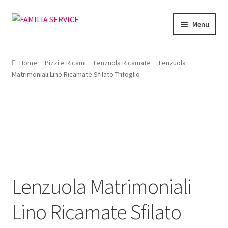
Vai
Vai
Menu
alla
al
navigazione
contenuto
Home
Home
Pizzi e Ricami
Lenzuola Ricamate
Lenzuola
Matrimoniali Lino Ricamate Sfilato Trifoglio
Vetrina Articoli
Cataloghi
Richiesta Cataloghi
Dove
Lenzuola Matrimoniali
Condizioni
Lino Ricamate Sfilato
Accedi