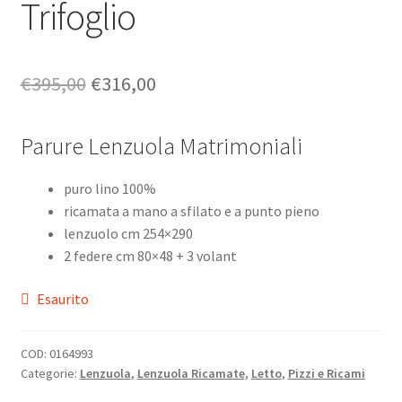
Trifoglio
Il
Il
€
395,00
€
316,00
prezzo
prezzo
Parure Lenzuola Matrimoniali
originale
attuale
era:
è:
puro lino 100%
€395,00.
€316,00.
ricamata a mano a sfilato e a punto pieno
lenzuolo cm 254×290
2 federe cm 80×48 + 3 volant
Esaurito
COD:
0164993
Categorie:
Lenzuola
,
Lenzuola Ricamate
,
Letto
,
Pizzi e Ricami