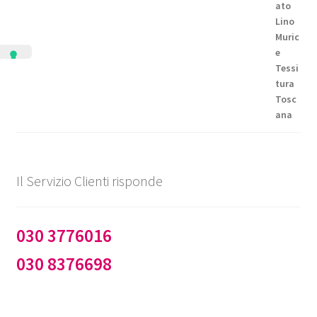
di
prezzo:
da
€99,50
a
€144,50
Il Servizio Clienti risponde
030 3776016
030 8376698