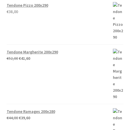
Tendone Pizzo 200x290
€
38,00
Tendone Margherite 200x290
Il
Il
€
52,00
€
41,60
prezzo
prezzo
originale
attuale
era:
è:
€52,00.
€41,60.
Tendone Ramages 200x280
Il
Il
€
44,00
€
39,60
prezzo
prezzo