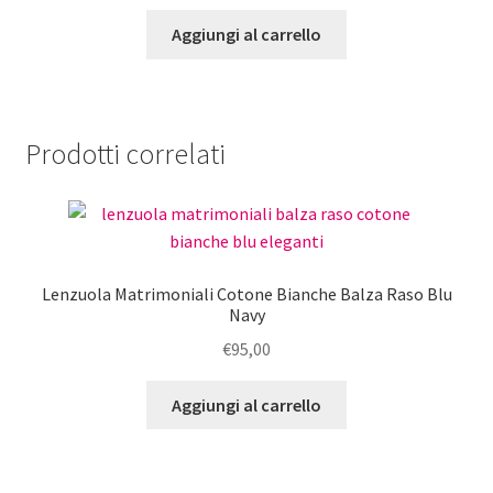
prezzo
prezzo
originale
attuale
Aggiungi al carrello
era:
è:
€390,00.
€312,00.
Prodotti correlati
Lenzuola Matrimoniali Cotone Bianche Balza Raso Blu
Navy
€
95,00
Aggiungi al carrello