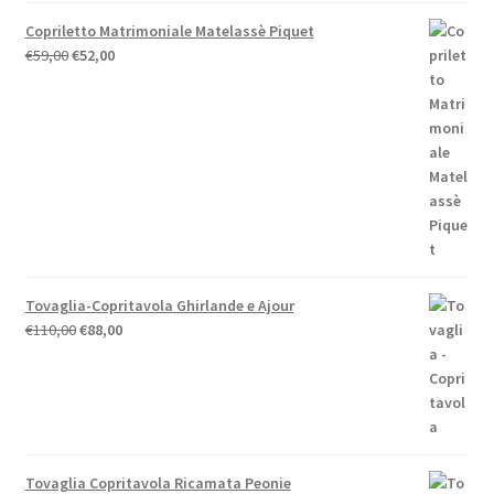
Copriletto Matrimoniale Matelassè Piquet
Il
Il
€
59,00
€
52,00
prezzo
prezzo
originale
attuale
era:
è:
€59,00.
€52,00.
Tovaglia-Copritavola Ghirlande e Ajour
Il
Il
€
110,00
€
88,00
prezzo
prezzo
originale
attuale
era:
è:
€110,00.
€88,00.
Tovaglia Copritavola Ricamata Peonie