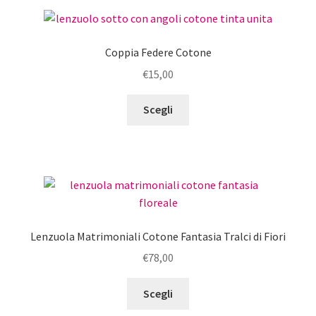
Coppia Federe Cotone
€
15,00
Questo
Scegli
prodotto
ha
più
varianti.
Le
opzioni
possono
Lenzuola Matrimoniali Cotone Fantasia Tralci di Fiori
essere
€
78,00
scelte
nella
Questo
Scegli
pagina
prodotto
del