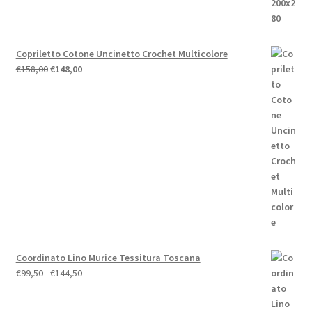
€44,00.
€39,60.
Copriletto Cotone Uncinetto Crochet Multicolore
Il
Il
€
158,00
€
148,00
prezzo
prezzo
originale
attuale
era:
è:
€158,00.
€148,00.
Coordinato Lino Murice Tessitura Toscana
Fascia
€
99,50
-
€
144,50
di
prezzo: