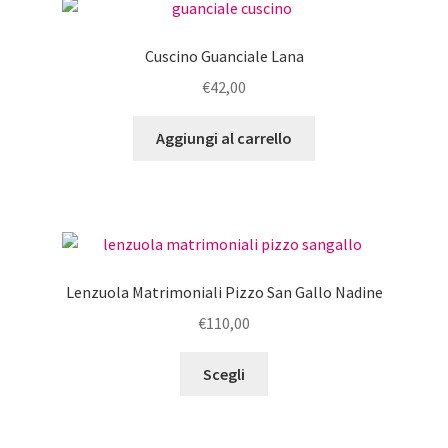
€29,60
Le
opzioni
Cuscino Guanciale Lana
possono
€
42,00
essere
scelte
Aggiungi al carrello
nella
pagina
del
prodotto
Lenzuola Matrimoniali Pizzo San Gallo Nadine
€
110,00
Questo
Scegli
prodotto
ha
più