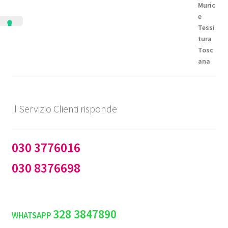
da
€99,50
a
€144,50
Il Servizio Clienti risponde
030 3776016
030 8376698
328 3847890
WHATSAPP