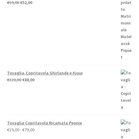
Il
Il
€
59,00
€
52,00
prezzo
prezzo
originale
attuale
era:
è:
€59,00.
€52,00.
Tovaglia-Copritavola Ghirlande e Ajour
Il
Il
€
110,00
€
88,00
prezzo
prezzo
originale
attuale
era:
è:
€110,00.
€88,00.
Tovaglia Copritavola Ricamata Peonie
Fascia
€
19,00
-
€
79,00
di