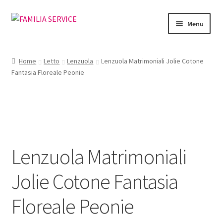
Vai
Vai
Menu
alla
al
navigazione
contenuto
Home
Home
Letto
Lenzuola
Lenzuola Matrimoniali Jolie Cotone
Fantasia Floreale Peonie
Vetrina Articoli
Cataloghi
Richiesta Cataloghi
Lenzuola Matrimoniali
Dove
Jolie Cotone Fantasia
Condizioni
Floreale Peonie
Accedi