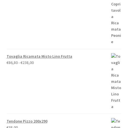
prezzo:
da
€19,00
a
€79,00
Tovaglia Ricamata Misto Lino Frutta
Fascia
€
86,80
-
€
238,00
di
prezzo:
da
€86,80
a
€238,00
Tendone Pizzo 200x290
€
38,00