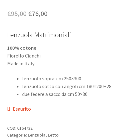
Il
Il
€
95,00
€
76,00
prezzo
prezzo
Lenzuola Matrimoniali
originale
attuale
era:
è:
100% cotone
Fiorello Cianchi
€95,00.
€76,00.
Made in Italy
lenzuolo sopra: cm 250×300
lenzuolo sotto con angoli cm 180×200+28
due federe a sacco da cm 50×80
Esaurito
COD:
0164732
Categorie:
Lenzuola
,
Letto