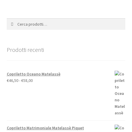
varianti.
Le
opzioni
Cerca:
Cerca
possono
essere
scelte
nella
Prodotti recenti
pagina
del
prodotto
Copriletto Oceano Matelassè
Fascia
€
46,50
-
€
58,00
di
prezzo:
da
€46,50
a
€58,00
Copriletto Matrimoniale Matelassè Piquet