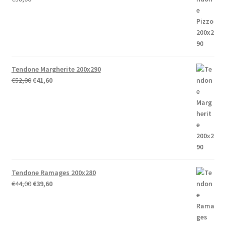
Tendone Margherite 200x290
Il
Il
€
52,00
€
41,60
prezzo
prezzo
originale
attuale
era:
è:
€52,00.
€41,60.
Tendone Ramages 200x280
Il
Il
€
44,00
€
39,60
prezzo
prezzo
originale
attuale
era:
è: