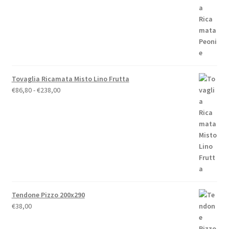
€19,00
a
€79,00
Tovaglia Ricamata Misto Lino Frutta
Fascia
€
86,80
-
€
238,00
di
prezzo:
da
€86,80
a
€238,00
Tendone Pizzo 200x290
€
38,00