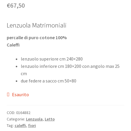
€
67,50
Lenzuola Matrimoniali
percalle di puro cotone 100%
Caleffi
lenzuolo superiore cm 240×280
lenzuolo inferiore cm 180×200 con angolo max 25
cm
due federe a sacco cm 50×80
Esaurito
COD:
0164882
Categorie:
Lenzuola
,
Letto
Tag:
caleffi
,
fiori