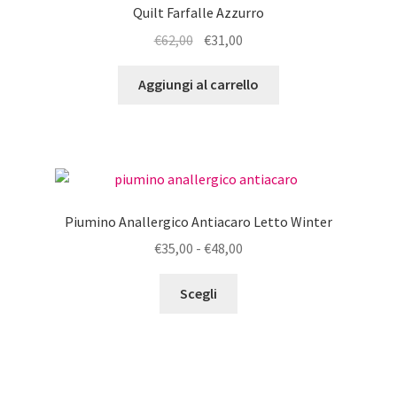
Quilt Farfalle Azzurro
Il
Il
€
62,00
€
31,00
prezzo
prezzo
originale
attuale
Aggiungi al carrello
era:
è:
€62,00.
€31,00.
Piumino Anallergico Antiacaro Letto Winter
Fascia
€
35,00
-
€
48,00
di
Questo
prezzo:
Scegli
prodotto
da
ha
€35,00
più
a
varianti.
€48,00
Le