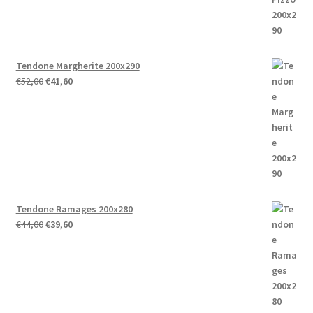
Tendone Margherite 200x290
Il
Il
€
52,00
€
41,60
prezzo
prezzo
originale
attuale
era:
è:
€52,00.
€41,60.
Tendone Ramages 200x280
Il
Il
€
44,00
€
39,60
prezzo
prezzo
originale
attuale
era:
è:
€44,00.
€39,60.