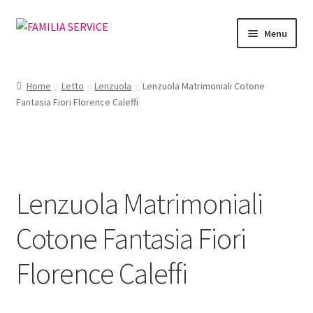
Vai
Vai
Menu
alla
al
navigazione
contenuto
Home
Home
Letto
Lenzuola
Lenzuola Matrimoniali Cotone
Fantasia Fiori Florence Caleffi
Vetrina Articoli
Cataloghi
Richiesta Cataloghi
Lenzuola Matrimoniali
Dove
Cotone Fantasia Fiori
Condizioni
Florence Caleffi
Accedi