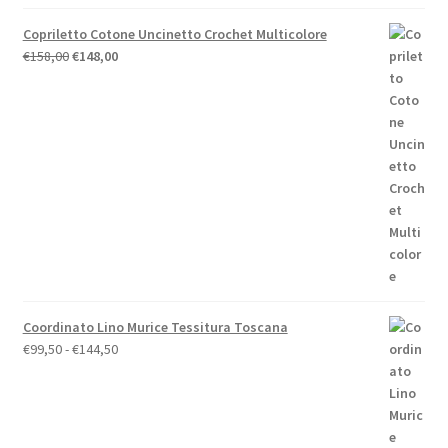
Copriletto Cotone Uncinetto Crochet Multicolore
Il
Il
€
158,00
€
148,00
prezzo
prezzo
originale
attuale
era:
è:
€158,00.
€148,00.
Coordinato Lino Murice Tessitura Toscana
Fascia
€
99,50
-
€
144,50
di
prezzo:
da
€99,50