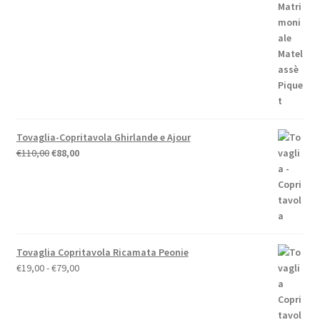
originale
attuale
era:
è:
€59,00.
€52,00.
Tovaglia-Copritavola Ghirlande e Ajour
Il
Il
€
110,00
€
88,00
prezzo
prezzo
originale
attuale
era:
è:
€110,00.
€88,00.
Tovaglia Copritavola Ricamata Peonie
Fascia
€
19,00
-
€
79,00
di
prezzo:
da