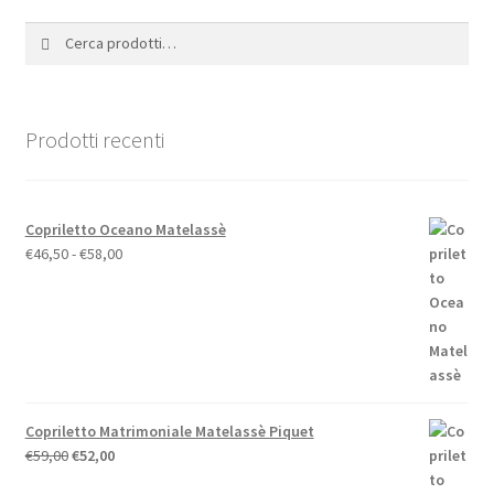
opzioni
Cerca:
Cerca
possono
essere
scelte
nella
Prodotti recenti
pagina
del
prodotto
Copriletto Oceano Matelassè
Fascia
€
46,50
-
€
58,00
di
prezzo:
da
€46,50
a
€58,00
Copriletto Matrimoniale Matelassè Piquet
Il
Il
€
59,00
€
52,00
prezzo
prezzo