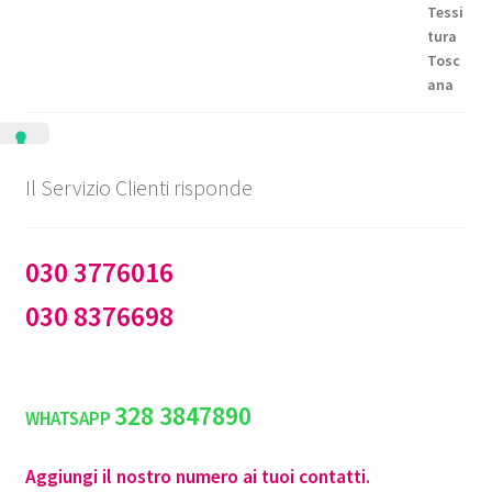
a
€144,50
Il Servizio Clienti risponde
030 3776016
030 8376698
328 3847890
WHATSAPP
Aggiungi il nostro numero ai tuoi contatti.