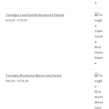
€110,00.
€88,00.
Tovaglia Copritavola Ricamata Peonie
Fascia
€
19,00
-
€
79,00
di
prezzo:
da
€19,00
a
€79,00
Tovaglia Ricamata Misto Lino Frutta
Fascia
€
86,80
-
€
238,00
di
prezzo:
da
€86,80
a