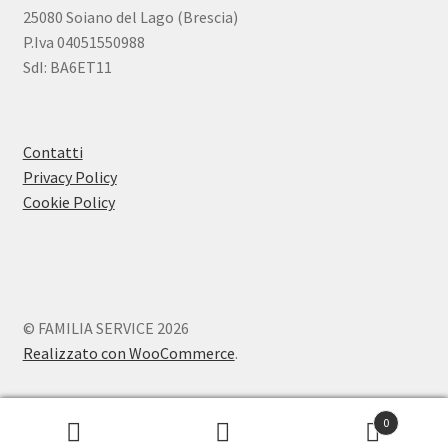
25080 Soiano del Lago (Brescia)
P.Iva 04051550988
SdI: BA6ET11
Contatti
Privacy Policy
Cookie Policy
© FAMILIA SERVICE 2026
Realizzato con WooCommerce
.
0
Cerca:
Cerca