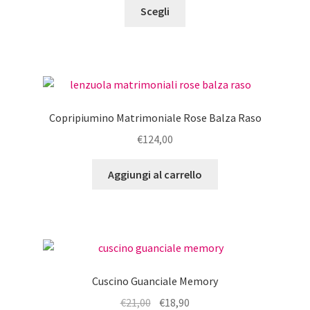
Questo
prezzo:
Scegli
prodotto
da
ha
€20,00
più
a
varianti.
€25,00
Le
opzioni
Copripiumino Matrimoniale Rose Balza Raso
possono
€
124,00
essere
scelte
Aggiungi al carrello
nella
pagina
del
prodotto
Cuscino Guanciale Memory
Il
Il
€
21,00
€
18,90