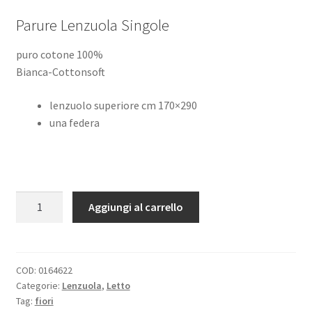
prezzo
prezzo
Parure Lenzuola Singole
originale
attuale
era:
è:
puro cotone 100%
Bianca-Cottonsoft
€41,90.
€33,50.
lenzuolo superiore cm 170×290
una federa
Lenzuola
Aggiungi al carrello
Singole
Cotone
Fantasia
Fiori
COD:
0164622
Categorie:
Lenzuola
,
Letto
Arctic
Tag:
fiori
quantità