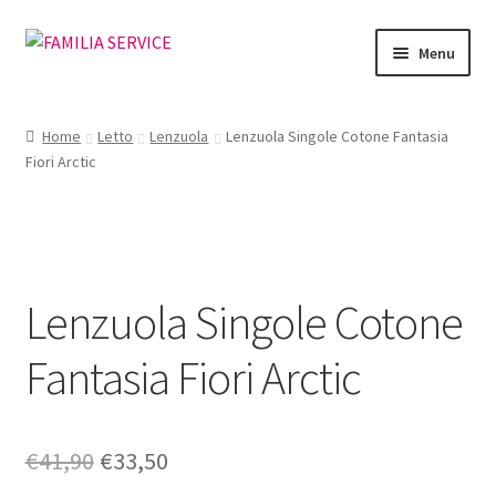
Vai
Vai
Menu
alla
al
navigazione
contenuto
Home
Home
Letto
Lenzuola
Lenzuola Singole Cotone Fantasia
Fiori Arctic
Vetrina Articoli
Cataloghi
Richiesta Cataloghi
Lenzuola Singole Cotone
Dove
Fantasia Fiori Arctic
Condizioni
Il
Il
€
41,90
€
33,50
Accedi