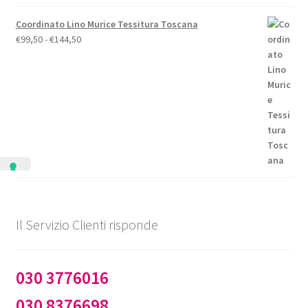
Coordinato Lino Murice Tessitura Toscana
Fascia
€
99,50
-
€
144,50
di
prezzo:
da
€99,50
a
€144,50
Il Servizio Clienti risponde
030 3776016
030 8376698