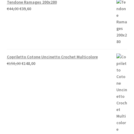
Tendone Ramages 200x280
Il
Il
€
44,00
€
39,60
prezzo
prezzo
originale
attuale
era:
è:
€44,00.
€39,60.
Copriletto Cotone Uncinetto Crochet Multicolore
Il
Il
€
158,00
€
148,00
prezzo
prezzo
originale
attuale
era:
è:
€158,00.
€148,00.