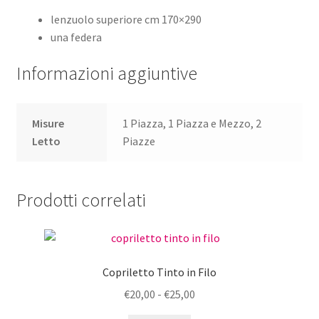
lenzuolo superiore cm 170×290
una federa
Informazioni aggiuntive
Misure
1 Piazza, 1 Piazza e Mezzo, 2
Letto
Piazze
Prodotti correlati
Copriletto Tinto in Filo
Fascia
€
20,00
-
€
25,00
di