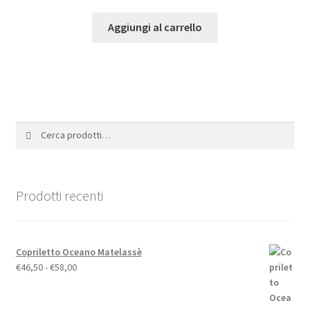
prezzo
prezzo
originale
attuale
Aggiungi al carrello
era:
è:
€21,00.
€18,90.
Cerca:
Cerca
Prodotti recenti
Copriletto Oceano Matelassè
Fascia
€
46,50
-
€
58,00
di
prezzo: