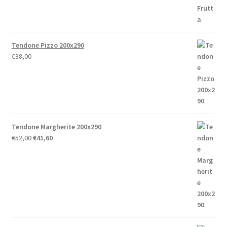
€238,00
Tendone Pizzo 200x290
€
38,00
Tendone Margherite 200x290
Il
Il
€
52,00
€
41,60
prezzo
prezzo
originale
attuale
era:
è:
€52,00.
€41,60.