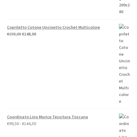
€44,00.
€39,60.
Copriletto Cotone Uncinetto Crochet Multicolore
Il
Il
€
158,00
€
148,00
prezzo
prezzo
originale
attuale
era:
è:
€158,00.
€148,00.
Coordinato Lino Murice Tessitura Toscana
Fascia
€
99,50
-
€
144,50
di
prezzo: