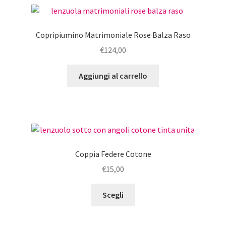
Copripiumino Matrimoniale Rose Balza Raso
€
124,00
Aggiungi al carrello
Coppia Federe Cotone
€
15,00
Questo
Scegli
prodotto
ha