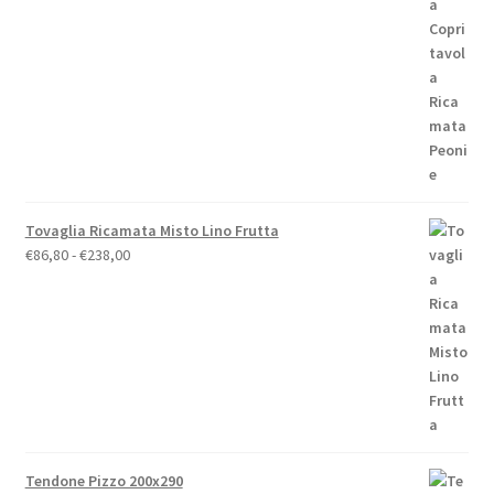
di
prezzo:
da
€19,00
a
€79,00
Tovaglia Ricamata Misto Lino Frutta
Fascia
€
86,80
-
€
238,00
di
prezzo:
da
€86,80
a
€238,00
Tendone Pizzo 200x290