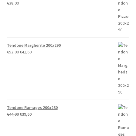
€
38,00
Tendone Margherite 200x290
Il
Il
€
52,00
€
41,60
prezzo
prezzo
originale
attuale
era:
è:
€52,00.
€41,60.
Tendone Ramages 200x280
Il
Il
€
44,00
€
39,60
prezzo
prezzo
originale
attuale
era:
è: