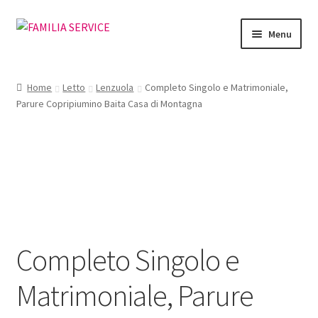
Vai
Vai
Menu
alla
al
navigazione
contenuto
Home
Home
Letto
Lenzuola
Completo Singolo e Matrimoniale,
Parure Copripiumino Baita Casa di Montagna
Vetrina Articoli
Cataloghi
Richiesta Cataloghi
Dove
Completo Singolo e
Condizioni
Matrimoniale, Parure
Accedi