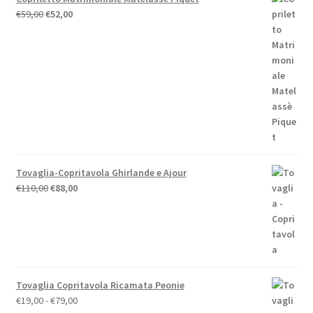
Il
Il
€
59,00
€
52,00
prezzo
prezzo
originale
attuale
era:
è:
€59,00.
€52,00.
Tovaglia-Copritavola Ghirlande e Ajour
Il
Il
€
110,00
€
88,00
prezzo
prezzo
originale
attuale
era:
è:
€110,00.
€88,00.
Tovaglia Copritavola Ricamata Peonie
Fascia
€
19,00
-
€
79,00