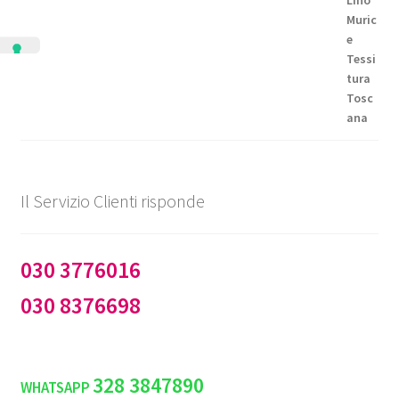
da
€99,50
a
€144,50
Il Servizio Clienti risponde
030 3776016
030 8376698
328 3847890
WHATSAPP