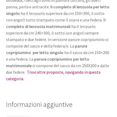
bordeaux, i dettagli sono in panna e tortora, gli abeti
panna, perla e antracite.
Il completo di lenzuola per letto
singolo
ha il lenzuolo superiore da cm 150×300, il sotto
con angoli tutto stampato come il sopra e una federa. I
l
completo di lenzuola matrimoniali
ha il lenzuolo
superiore da cm 240×300, il sotto con angoli sempre
stampato e due federe. In versione parure copripiumino si
compone del sacco e della federa/e. La
parure
copripiumino per letto singolo
ha il sacco da cm 150×200
e una federa. La
parure copripiumino per letto
matrimoniale
si compone del sacco da cm 250X200 e dalle
due federe.
Trovi altre proposte, navigando in questa
categoria.
Informazioni aggiuntive