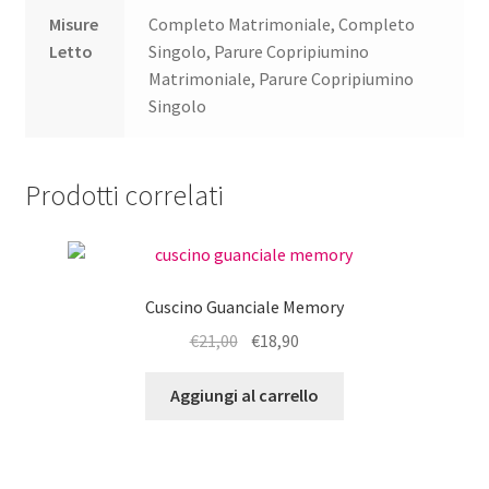
Misure
Completo Matrimoniale, Completo
Letto
Singolo, Parure Copripiumino
Matrimoniale, Parure Copripiumino
Singolo
Prodotti correlati
Cuscino Guanciale Memory
Il
Il
€
21,00
€
18,90
prezzo
prezzo
originale
attuale
Aggiungi al carrello
era:
è:
€21,00.
€18,90.