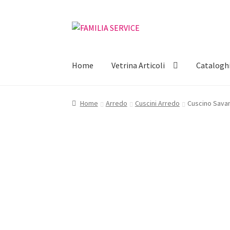
Vai
Vai
alla
al
navigazione
contenuto
Home
Vetrina Articoli
Catalogh
Home
Arredo
Cuscini Arredo
Cuscino Sava