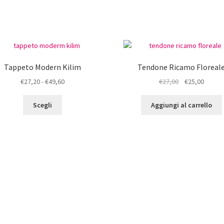
Tappeto Modern Kilim
Tendone Ricamo Floreal
Fascia
Il
Il
€
27,20
-
€
49,60
€
27,00
€
25,00
di
prezzo
prezz
Questo
prezzo:
originale
attual
Scegli
Aggiungi al carrello
prodotto
da
era:
è:
ha
€27,20
€27,00.
€25,00
più
a
varianti.
€49,60
Le
opzioni
possono
essere
scelte
nella
pagina