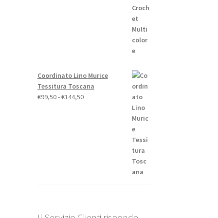
Coordinato Lino Murice
Tessitura Toscana
Fascia
€
99,50
-
€
144,50
di
prezzo:
da
€99,50
a
€144,50
Il Servizio Clienti risponde