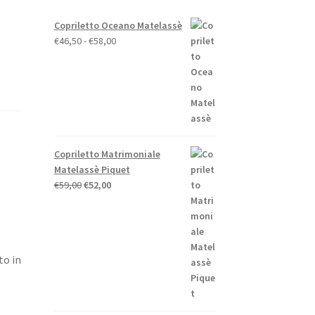
Copriletto Oceano Matelassè
Fascia
€
46,50
-
€
58,00
di
prezzo:
da
€46,50
a
€58,00
Copriletto Matrimoniale
Matelassè Piquet
Il
Il
€
59,00
€
52,00
prezzo
prezzo
originale
attuale
era:
è:
€59,00.
€52,00.
to in