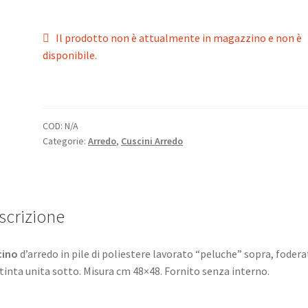
Il prodotto non è attualmente in magazzino e non è
disponibile.
COD:
N/A
Categorie:
Arredo
,
Cuscini Arredo
scrizione
cino
d’arredo in pile di poliestere lavorato “peluche” sopra, fodera
 tinta unita sotto. Misura cm 48×48. Fornito senza interno.