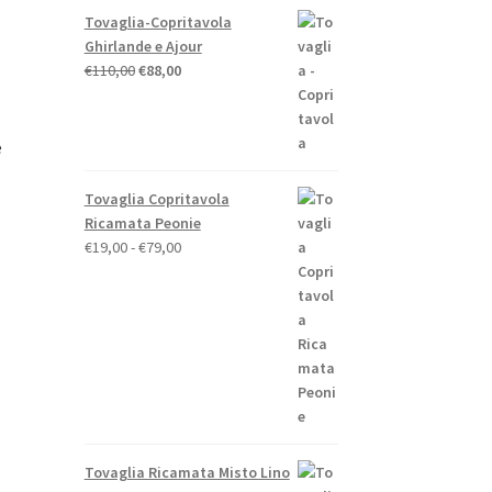
Tovaglia-Copritavola
Ghirlande e Ajour
Il
Il
€
110,00
€
88,00
prezzo
prezzo
originale
attuale
era:
è:
e
€110,00.
€88,00.
Tovaglia Copritavola
o
Ricamata Peonie
e
Fascia
€
19,00
-
€
79,00
di
.
prezzo:
da
€19,00
a
€79,00
Tovaglia Ricamata Misto Lino