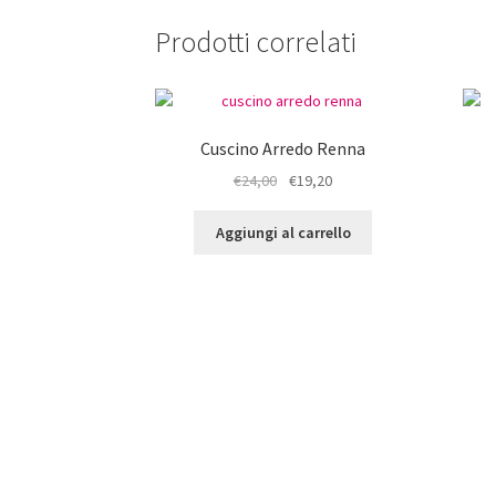
Prodotti correlati
Cuscino Arredo Renna
Il
Il
€
24,00
€
19,20
prezzo
prezzo
originale
attuale
Aggiungi al carrello
era:
è:
€24,00.
€19,20.