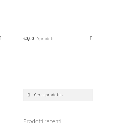
€
0,00
0 prodotti
Cerca:
Cerca
Prodotti recenti