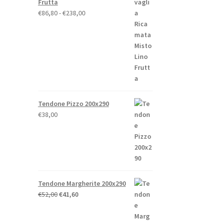
Frutta
Fascia
€
86,80
-
€
238,00
di
prezzo:
da
€86,80
a
€238,00
Tendone Pizzo 200x290
€
38,00
Tendone Margherite 200x290
Il
Il
€
52,00
€
41,60
prezzo
prezzo
originale
attuale