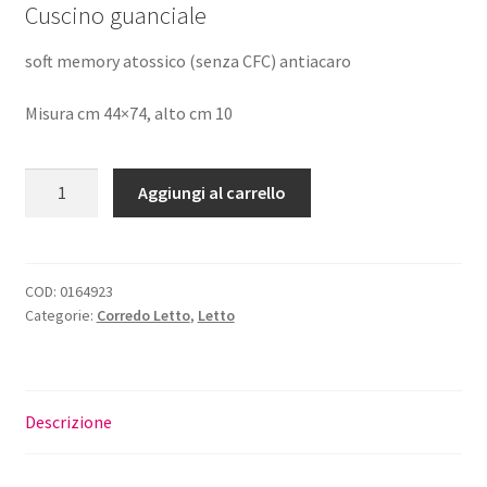
Cuscino guanciale
originale
attuale
era:
è:
soft memory atossico (senza CFC) antiacaro
€28,00.
€22,40.
Misura cm 44×74, alto cm 10
Cuscino
Aggiungi al carrello
Guanciale
Memory
quantità
COD:
0164923
Categorie:
Corredo Letto
,
Letto
Descrizione