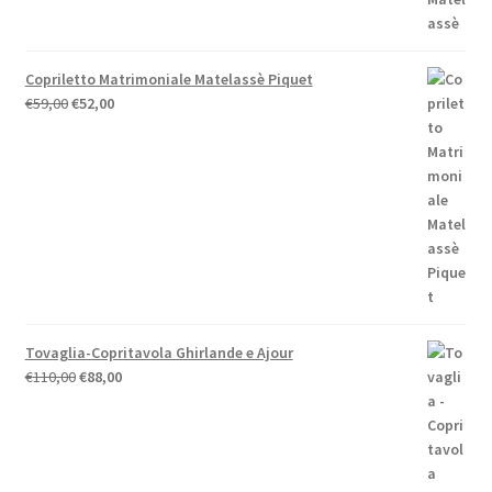
a
€58,00
Copriletto Matrimoniale Matelassè Piquet
Il
Il
€
59,00
€
52,00
prezzo
prezzo
originale
attuale
era:
è:
€59,00.
€52,00.
Tovaglia-Copritavola Ghirlande e Ajour
Il
Il
€
110,00
€
88,00
prezzo
prezzo
originale
attuale
era:
è:
€110,00.
€88,00.