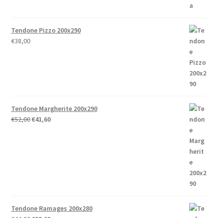
Tendone Pizzo 200x290
€
38,00
Tendone Margherite 200x290
Il
Il
€
52,00
€
41,60
prezzo
prezzo
originale
attuale
era:
è:
€52,00.
€41,60.
Tendone Ramages 200x280