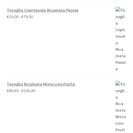
Tovaglia Copritavola Ricamata Peonie
Fascia
€
19,00
-
€
79,00
di
prezzo:
da
€19,00
a
€79,00
Tovaglia Ricamata Misto Lino Frutta
Fascia
€
86,80
-
€
238,00
di
prezzo:
da
€86,80
a
€238,00