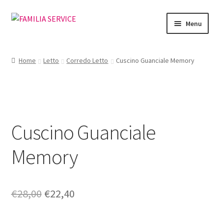
Vai
Vai
Menu
alla
al
navigazione
contenuto
Home
Home
Letto
Corredo Letto
Cuscino Guanciale Memory
Vetrina Articoli
Cataloghi
Cuscino Guanciale
Richiesta Cataloghi
Memory
Dove
Condizioni
Il
Il
€
28,00
€
22,40
Accedi
prezzo
prezzo