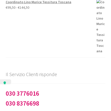
Coordinato Lino Murice Tessitura Toscana
Fascia
€
99,50
-
€
144,50
di
prezzo:
da
€99,50
a
€144,50
Il Servizio Clienti risponde
030 3776016
030 8376698