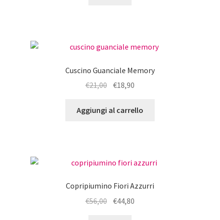
prodotto
da
ha
€150,00
più
a
varianti.
€185,00
Le
opzioni
Cuscino Guanciale Memory
possono
Il
Il
€
21,00
€
18,90
essere
prezzo
prezzo
scelte
originale
attuale
Aggiungi al carrello
nella
era:
è:
pagina
€21,00.
€18,90.
del
prodotto
Copripiumino Fiori Azzurri
Il
Il
€
56,00
€
44,80
prezzo
prezzo