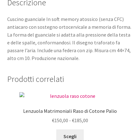
Descrizione
Cuscino guanciale In soft memory atossico (senza CFC)
antiacaro con sostegno ortocervicale a memoria di forma.
La forma del guanciale si adatta alla pressione della testa
e delle spalle, conformandosi. Il disegno traforato fa
passare l’aria. Include una federa con zip. Misura cm 44×74,
alto cm 10. Produzione nazionale.
Prodotti correlati
Lenzuola Matrimoniali Raso di Cotone Palio
Fascia
€
150,00
-
€
185,00
di
Questo
prezzo:
Scegli